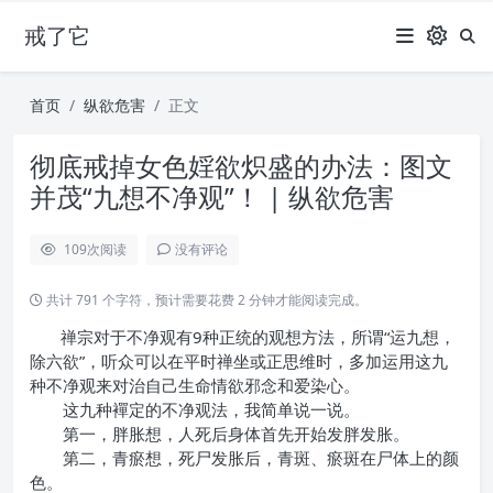
戒了它
首页
纵欲危害
正文
彻底戒掉女色婬欲炽盛的办法：图文
并茂“九想不净观”！ | 纵欲危害
109
次阅读
没有评论
共计 791 个字符，预计需要花费 2 分钟才能阅读完成。
禅宗对于不净观有9种正统的观想方法，所谓“运九想，
除六欲”，听众可以在平时禅坐或正思维时，多加运用这九
种不净观来对治自己生命情欲邪念和爱染心。
这九种襌定的不净观法，我简单说一说。
第一，胖胀想，人死后身体首先开始发胖发胀。
第二，青瘀想，死尸发胀后，青斑、瘀斑在尸体上的颜
色。