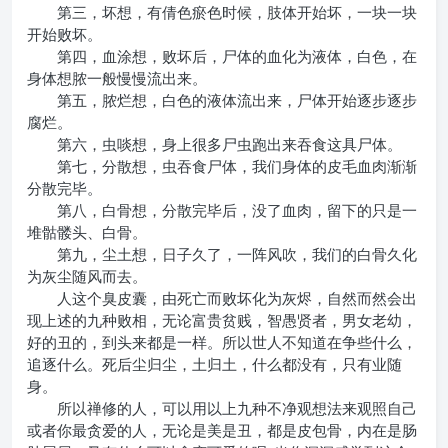
第三，坏想，有倩色瘀色时候，肢体开始坏，一块一块
开始败坏。
第四，血涂想，败坏后，尸体的血化为液体，白色，在
身体想脓一般慢慢流出来。
第五，脓烂想，白色的液体流出来，尸体开始逐步逐步
腐烂。
第六，虫啖想，身上很多尸虫跑出来吞食这具尸体。
第七，分散想，虫吞食尸体，我们身体的皮毛血肉渐渐
分散完毕。
第八，白骨想，分散完毕后，没了血肉，留下的只是一
堆骷髅头、白骨。
第九，尘土想，日子久了，一阵风吹，我们的白骨久化
为灰尘随风而去。
人这个臭皮囊，由死亡而败坏化为灰烬，自然而然会出
现上述的九种败相，无论富贵贫贱，智愚贤者，男女老幼，
好的丑的，到头来都是一样。所以世人不知道在争些什么，
追逐什么。死后尘归尘，土归土，什么都没有，只有业随
身。
所以禅修的人，可以用以上九种不净观想法来观照自己
或者你最贪爱的人，无论是美是丑，都是皮包骨，内在是肠