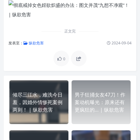
正文完
发表至：
纵欲危害
2024-09-04
0
倾尽三江水，难洗今日
男子狂捅女友47刀！作
羞，因婚外情惨死案例
案动机曝光：原来还有
两则！ | 纵欲危害
更疯狂的… | 纵欲危害