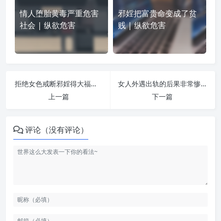
情人堕胎黄毒严重危害
邪婬把富贵命变成了贫
社会 | 纵欲危害
贱 | 纵欲危害
拒绝女色戒断邪婬得大福报之43个福善案例！ | 纵欲危害
女人外遇出轨的后果非常惨重，其严重程度远超男人！ | 纵欲危害
上一篇
下一篇
评论（没有评论）