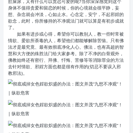
肚屎尿，又有什么可以贪恋可爱的呢?当你深深感觉到这个
身体不值得贪爱和留恋的时候，你的心境就会很平静，妄
想、杂念就会冲淡，心如止水。心念定，安宁，不起邪婬的
欲念，此时，你所修持的不净观法门就可以算是有初步成就
了。
如果有进步或心得，希望你可以教别人，教一些时常被
情欲、爱欲所荼毒的人，希望他们都能够解除苦恼。只有佛
法才是最究竟、最有效彻底净化人心。佛法，也有高超的智
慧和大方便的殊胜法门给大家参考。除了不净的白骨观外，
佛教始终还有密行、拜佛、忏悔、苦修等等消除罪业的方法
去针对情欲、邪婬方面也都是很有作用的(切忌不要误入邪
教邪法)。