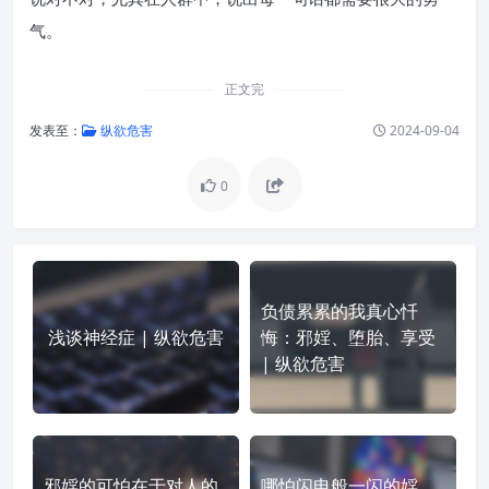
气。
正文完
发表至：
纵欲危害
2024-09-04
0
负债累累的我真心忏
浅谈神经症 | 纵欲危害
悔：邪婬、堕胎、享受
| 纵欲危害
邪婬的可怕在于对人的
哪怕闪电般一闪的婬