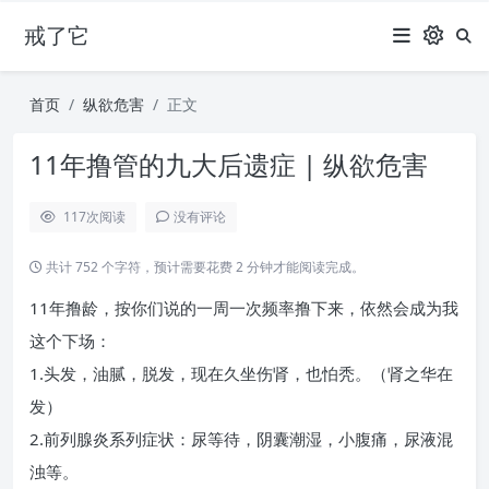
戒了它
首页
纵欲危害
正文
11年撸管的九大后遗症 | 纵欲危害
117
次阅读
没有评论
共计 752 个字符，预计需要花费 2 分钟才能阅读完成。
11年撸龄，按你们说的一周一次频率撸下来，依然会成为我
这个下场：
1.头发，油腻，脱发，现在久坐伤肾，也怕秃。（肾之华在
发）
2.前列腺炎系列症状：尿等待，阴囊潮湿，小腹痛，尿液混
浊等。