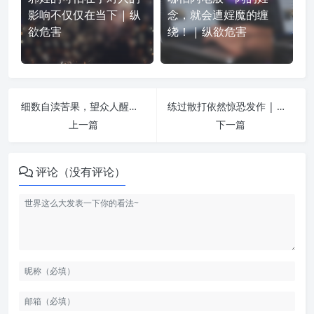
影响不仅仅在当下 | 纵
念，就会遭婬魔的缠
欲危害
绕！ | 纵欲危害
细数自渎苦果，望众人醒悟！ | 纵欲危害
练过散打依然惊恐发作 | 纵欲危害
上一篇
下一篇
评论（没有评论）