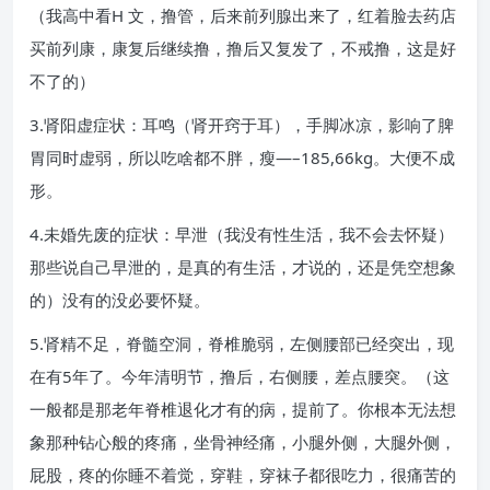
（我高中看H 文，撸管，后来前列腺出来了，红着脸去药店
买前列康，康复后继续撸，撸后又复发了，不戒撸，这是好
不了的）
3.肾阳虚症状：耳鸣（肾开窍于耳），手脚冰凉，影响了脾
胃同时虚弱，所以吃啥都不胖，瘦—–185,66kg。大便不成
形。
4.未婚先废的症状：早泄（我没有性生活，我不会去怀疑）
那些说自己早泄的，是真的有生活，才说的，还是凭空想象
的）没有的没必要怀疑。
5.肾精不足，脊髓空洞，脊椎脆弱，左侧腰部已经突出，现
在有5年了。今年清明节，撸后，右侧腰，差点腰突。（这
一般都是那老年脊椎退化才有的病，提前了。你根本无法想
象那种钻心般的疼痛，坐骨神经痛，小腿外侧，大腿外侧，
屁股，疼的你睡不着觉，穿鞋，穿袜子都很吃力，很痛苦的