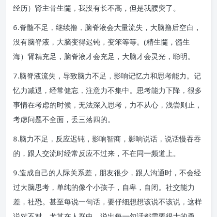
经历）肾主骨生髓，我没有长不高，但是我腰突了。
6.脊髓不足，继续撸，脑脊液会大量流失，大脑撸后空白，
没有脑脊液，大脑变得迟钝，变笨等等。(精生髓，髓生
海）肾精充足，脑脊液才会充足，大脑才会灵光，聪明。
7.脑脊液流失，导致脑力不足，影响记忆力和思考能力。记
忆力减退，经常健忘，注意力不集中。思考能力下降，很多
事情在考虑的时候，无法深入思考，力不从心，浅尝则止，
考虑问题不全面，丢三落四的。
8.脑力不足，反应迟钝，影响智商，影响说话，说话慢吞吞
的，跟人交流时经常反应不过来，不在同一频道上。
9.造成自己的人际关系差，朋友很少，跟人沟通时，不会经
过大脑思考，单纯的像个小孩子，自卑，自闭。社交能力
差，社恐。甚至每说一句话，要仔细想想该说不该说，这样
说对不对，尤其在人群中，说出每一句话都需要很大的勇