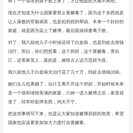
帮了一个溺水的孩子救上来了，才让他如此大难不死吧。
现在才知道为什么国家要禁止黄赌毒了，因为这个东西就是
让人落败的罪魁祸首，也是犯邪婬的帮凶。本来一个好好的
家庭，就是因为染上了赌博，最后面搞得妻离子散。
对了，我六叔他儿子小时候还得了白血病，也是到处去借钱
治疗。所以，你们想想看，这个邪婬，这个黄赌毒，害自
己，还害家里人，真的是，难怪古人说万恶婬为首。
我六叔他儿子白血病光治疗花了几十万，到处去借钱治病。
她们女儿也离婚了，估计又离不开这个邪婬，开始时候本来
是一个很和谐很美满的家庭，六婶一进入赌博之后，家里就
变了，经常吵架摔东西，鸡犬不宁。
把这些事情写下来，也是让大家知道赌博邪婬的危害，希望
国家也应该要更加加大力度打击黄赌毒。