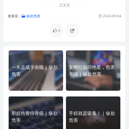
正文完
发表至：
纵欲危害
2024-09-04
0
一失足成千古恨 | 纵欲
女网红如同艳星，危害
危害
不浅 | 纵欲危害
邪婬伤骨得骨癌 | 纵欲
手婬就是吸毒！ | 纵欲
危害
危害