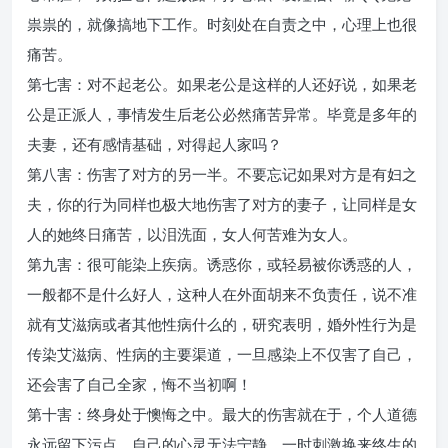
祟祟的，就像搞地下工作。时刻处在自责之中，心理上也很
痛苦。
第七害：对不起老公。如果老公是这样的人还好说，如果老
公是正派人，事情发生后老公必然痛苦异常。毕竟是多年的
夫妻，还有感情基础，对得起人家吗？
第八害：伤害了对方的另一半。不要忘记如果对方是有妇之
夫，你的行为同样也极大地伤害了对方的妻子，让同样是女
人的她终日痛苦，以泪洗面，女人何苦难为女人。
第九害：很可能染上疾病。诱惑你，或轻易被你诱惑的人，
一般都不是什么好人，这种人在外面胡来不负责任，说不准
就有艾滋病或者其他性病什么的，研究表明，婚外性行为是
传染艾滋病、性病的主要渠道，一旦感染上不仅害了自己，
还会害了自己全家，悔不当初啊！
第十害：终身处于懊悔之中。最大的伤害就在于，个人道德
永远留下污点，自己的心灵无法宁静，一时刺激换来终生的