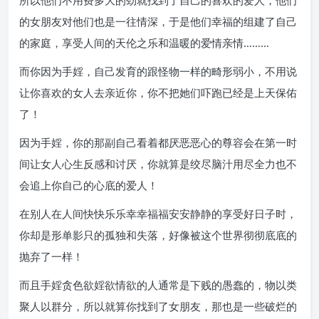
所以他们不用费多大的劲就找到了自己的喜欢的爱人，他们
的女朋友对他们也是一往情深，于是他们幸福的组建了自己
的家庭，享受人间的天伦之乐和温暖的爱情亲情………
而你因为手婬，自己发育的跟怪物一样的畸形弱小，不用说
让你喜欢的女人去亲近你，你不把她们吓跑已经是上天保佑
了！
因为手婬，你的那副自己看着都厌恶恶心的尊容会在第一时
间让女人心生反感和讨厌，你就算是绞尽脑汁用尽全力也不
会追上你自己的心底的爱人！
在别人在人间快快乐乐幸幸福福安安静静的享受好日子时，
你却是形单影只的孤独和失落，好像被这个世界彻彻底底的
抛弃了一样！
而且手婬贪色欲婬欲情欲的人通常是下贱的愚蠢的，物以类
聚人以群分，所以就算你找到了女朋友，那也是一些破烂的