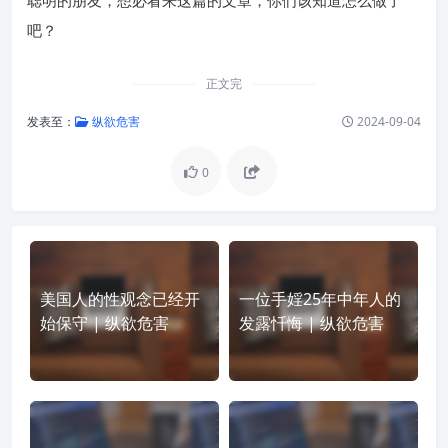
聪明的朋友，想必看来这篇的文章，你们该知道怎么做了
吧？
正文完
发表至：
纵欲危害
2024-09-04
0
美国人的性观念已经开
一位手婬25年中年人的
始保守 | 纵欲危害
发露忏悔 | 纵欲危害