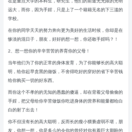
在是重点大学的本科生，研究生，他们的前途无无限的光明
远大，而你，因为手婬，只是上了一个籍籍无名的下三滥的
学校。
在你的同学天天的努力奔向更为美好的生活时候，你却是在
惨淡的混日子，朋友，好好的想一想，你还敢手婬吗？！
2、想一想你的辛辛苦苦的养育你的父母！
当年他们为了你的正常的身体发育，为了你能够长的高大聪
明，给你起早贪黑的做饭，不舍得吃好的穿好的省下辛苦钱
给你购买一切的好东西。
而你这个不孝的的无知的愚蠢的傻逼，却在背着父母偷偷的
手婬，把父母给你辛苦做饭你吃进身体的营养和能量都给白
白的射了出去！
你不但没有长的高大聪明，反而长的瘦小猥亵虚弱不堪，朋
友，你想一想，你是多么的令你的曾经对你有着巨大期盼的