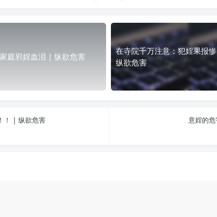
在寺院千万注意：犯婬果报惨烈
家庭邪婬血泪 | 纵欲危害
纵欲危害
！ | 纵欲危害
意婬的危