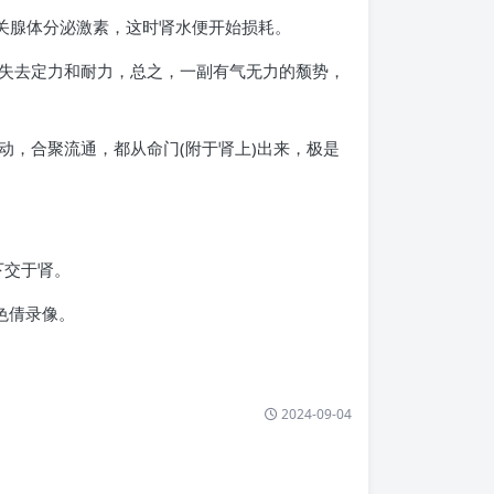
相关腺体分泌激素，这时肾水便开始损耗。
失去定力和耐力，总之，一副有气无力的颓势，
动，合聚流通，都从命门(附于肾上)出来，极是
下交于肾。
色倩录像。
2024-09-04