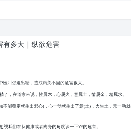
害有多大 | 纵欲危害
中医叫强迫出精，造成精关不固的危害很大。
漏精了，在道家来说，性属木，心属火，意属土，情属金，精属水。
良知不能稳定就生出邪心)，心一动就生出了意(土)，火生土，意一动
可忽视我们在从健康或者肉身的角度谈一下YY的危害。