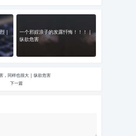
 |
一个邪婬浪子的发露忏悔！！！ |
纵欲危害
害，同样也很大 | 纵欲危害
下一篇