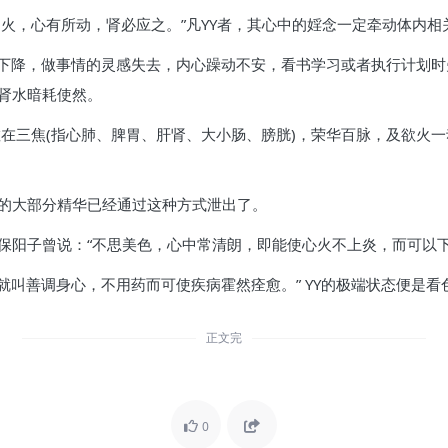
相火，心有所动，肾必应之。”凡YY者，其心中的婬念一定牵动体内
下降，做事情的灵感失去，内心躁动不安，看书学习或者执行计划时
的肾水暗耗使然。
在三焦(指心肺、脾胃、肝肾、大小肠、膀胱)，荣华百脉，及欲火一
液的大部分精华已经通过这种方式泄出了。
代保阳子曾说：“不思美色，心中常清朗，即能使心火不上炎，而可以
叫善调身心，不用药而可使疾病霍然痊愈。” YY的极端状态便是看
正文完
0