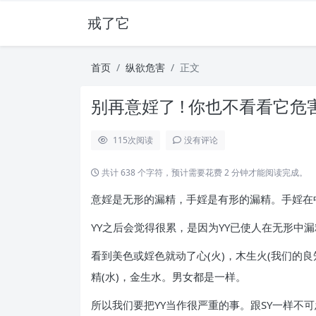
戒了它
首页
纵欲危害
正文
别再意婬了 ! 你也不看看它危
115
次阅读
没有评论
共计 638 个字符，预计需要花费 2 分钟才能阅读完成。
意婬是无形的漏精，手婬是有形的漏精。手婬在
YY之后会觉得很累，是因为YY已使人在无形中
看到美色或婬色就动了心(火)，木生火(我们的
精(水)，金生水。男女都是一样。
所以我们要把YY当作很严重的事。跟SY一样不