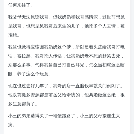
任何来往了。
我父母无法原谅我哥。但我奶奶和我哥感情深，过世前想见
见我哥，也想见见我哥后来生的儿子，她托多个人去请，被
拒绝。
我爸也觉得应该圆我奶奶这个梦，所以硬着头皮给我哥打电
话，被拉黑。我哥托人传话，让我奶奶老不死的赶紧去死，
别那么多事。气得我爸自己打自己耳光，怎么当初就这么瞎
眼，养了这么个玩意。
现在也过去好几年了，我哥的店一直赔钱早就关门倒闭了。
他以前挺多资源都是前岳父给牵线的，他离婚做这么绝，很
多生意都黄了。
小三的弟弟赌博欠了一堆债跑路了，小三的父母接连生大
病。