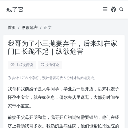
戒了它
首页
纵欲危害
正文
我哥为了小三抛妻弃子，后来却在家
门口长跪不起 | 纵欲危害
147
次阅读
没有评论
共计 1738 个字符，预计需要花费 5 分钟才能阅读完成。
我哥和我前嫂子是大学同学，毕业后一起开店，后来我嫂子
怀孕生宝宝，就在家休息，偶尔去店里逛逛，大部分时间在
家带小宝宝。
前嫂子父母开明和善，我哥开店初期挺需要钱的，他们在经
济上赞助我哥多次。我奶奶生病住院，他们也帮忙托医院的