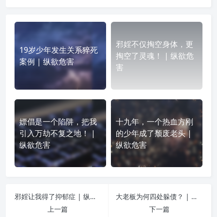
邪婬不仅掏空身体，更
19岁少年发生关系猝死
掏空了灵魂！ | 纵欲危
案例 | 纵欲危害
害
嫖倡是一个陷阱，把我
十九年，一个热血方刚
引入万劫不复之地！ |
的少年成了颓废老头 |
纵欲危害
纵欲危害
邪婬让我得了抑郁症 | 纵欲危害
大老板为何四处躲债？ | 纵欲危害
上一篇
下一篇