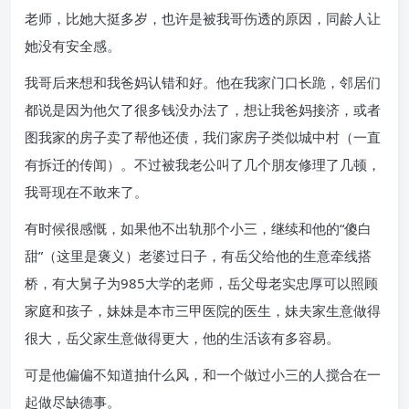
老师，比她大挺多岁，也许是被我哥伤透的原因，同龄人让
她没有安全感。
我哥后来想和我爸妈认错和好。他在我家门口长跪，邻居们
都说是因为他欠了很多钱没办法了，想让我爸妈接济，或者
图我家的房子卖了帮他还债，我们家房子类似城中村（一直
有拆迁的传闻）。不过被我老公叫了几个朋友修理了几顿，
我哥现在不敢来了。
有时候很感慨，如果他不出轨那个小三，继续和他的“傻白
甜”（这里是褒义）老婆过日子，有岳父给他的生意牵线搭
桥，有大舅子为985大学的老师，岳父母老实忠厚可以照顾
家庭和孩子，妹妹是本市三甲医院的医生，妹夫家生意做得
很大，岳父家生意做得更大，他的生活该有多容易。
可是他偏偏不知道抽什么风，和一个做过小三的人搅合在一
起做尽缺德事。