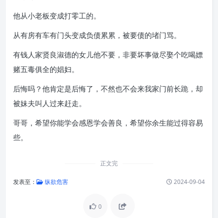
他从小老板变成打零工的。
从有房有车有门头变成负债累累，被要债的堵门骂。
有钱人家贤良淑德的女儿他不要，非要坏事做尽娶个吃喝嫖
赌五毒俱全的娼妇。
后悔吗？他肯定是后悔了，不然也不会来我家门前长跪，却
被妹夫叫人过来赶走。
哥哥，希望你能学会感恩学会善良，希望你余生能过得容易
些。
正文完
发表至：
纵欲危害
2024-09-04
0