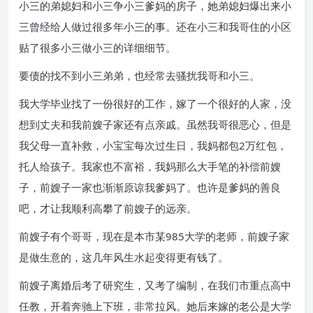
小三的弟媳妇和小三争小三爹妈的房子，她弟媳妇爆出来小
三曾经给人做过很多年小三的事。还在小三和我哥住的小区
贴了很多小三做小三的详细细节。
要债的找不到小三弟弟，也经常去骚扰我哥和小三。
我大学毕业找了一份很好的工作，嫁了一个很好的人家，没
想到丈夫和我前嫂子家还有点亲戚。虽然我哥很恶心，但是
我父母一直补救，小宝宝每次过生日，我妈都包2万红包，
托人给孩子。我家也不富裕，我妈那么大手笔的补偿前嫂
子，前嫂子一家也渐渐原谅我爹妈了。也许是爹妈的善良
吧，才让我顺利高攀了前嫂子的远亲。
前嫂子有个哥哥，现在是本市某985大学的老师，前嫂子家
是做生意的，这几年风生水起变得更有钱了。
前嫂子离婚后考了研究生，又考了编制，在我们市重点高中
任教，开着奔驰上下班，非常拉风。她后来嫁的老公是大学