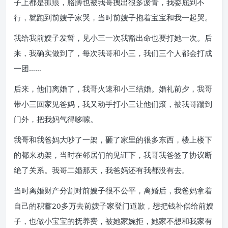
子上都是抓痕，胳膊也被我哥拽出很多淤青，我委屈到不
行，就跑到前嫂子家哭，当时前嫂子抱着宝宝和我一起哭。
我给我前嫂子发誓，见小三一次我豁出命也要打她一次。后
来，我确实做到了，每次我哥和小三，我们三个人都会打成
一团……
后来，他们离婚了，我哥火速和小三结婚。婚礼前夕，我哥
带小三回家见爸妈，我又动手打小三让他们滚，被我哥踹到
门外，把我妈气得哆嗦。
我哥和我爸妈大吵了一架，砸了家里的很多东西，楼上楼下
的都来劝架，当时在邻居们的见证下，我哥我爸签了协议断
绝了关系。我哥二婚那天，我爸妈还有我都没有去。
当时离婚财产分割对前嫂子很不公平，离婚后，我爸妈拿着
自己的积蓄20多万去前嫂子家登门道歉，想把钱补偿给前嫂
子，也做小宝宝的抚养费，被她家婉拒，她家不想和我家有