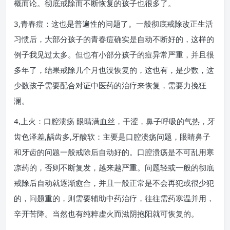
概而论。彻底戒除而不断恢复的孩子也很多了。
3,青春痘：这也是普遍性的问题了。一般彻底戒除改正生活
习惯后，大部分孩子的青春痘确实是自动不断好的，这样的
例子我见过太多。但也有小部分孩子的痘异常严重，并且很
多年了，结果戒除几个月也没恢复的，这也有，是少数，这
少数孩子需要配合对证中医药的治疗来恢复，需要力挽狂
澜。
4,上火：口腔溃疡 眼睛满血丝，干涩，鼻子呼吸的气热，牙
齿色泽差,龋齿多,牙酸软：主要是口腔溃疡问题，眼睛鼻子
和牙齿的问题一般戒除后自动好的。口腔溃疡是不可乱用寒
凉药的，否则不断复发，越来越严重。问题轻或一般的彻底
戒除后自动就逐渐愈合，并且一般正常是不会再犯或很少犯
的，问题重的，则需要辅助中药治疗，往往需药寒温并用，
辛开苦降。当然也有纯粹虚火而滋阴抱阳就可恢复的。