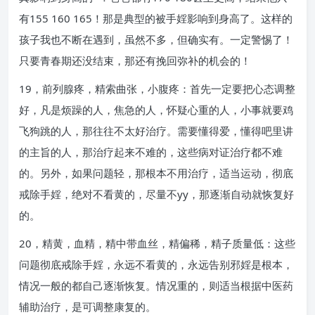
有155 160 165！那是典型的被手婬影响到身高了。这样的
孩子我也不断在遇到，虽然不多，但确实有。一定警惕了！
只要青春期还没结束，那还有挽回弥补的机会的！
19，前列腺疼，精索曲张，小腹疼：首先一定要把心态调整
好，凡是烦躁的人，焦急的人，怀疑心重的人，小事就要鸡
飞狗跳的人，那往往不太好治疗。需要懂得爱，懂得吧里讲
的主旨的人，那治疗起来不难的，这些病对证治疗都不难
的。另外，如果问题轻，那根本不用治疗，适当运动，彻底
戒除手婬，绝对不看黄的，尽量不yy，那逐渐自动就恢复好
的。
20，精黄，血精，精中带血丝，精偏稀，精子质量低：这些
问题彻底戒除手婬，永远不看黄的，永远告别邪婬是根本，
情况一般的都自己逐渐恢复。情况重的，则适当根据中医药
辅助治疗，是可调整康复的。