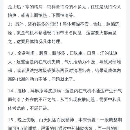
是上热下寒的格局，纯粹全怕冷的不多见，往往是既怕冷又
怕热，或者上面怕热，下面怕冷等。
3）另外，还有很多的阳郁！整体烦躁不安，舌红，脉偏沉
燥，就是气机不够通畅而附带出各问题，这需要火郁而发
之，这要具体情况具体处理。
13，全身毛多，脚臭，眼眵多，口味重，口臭，汗的味道
大：这些全是内在气机失调，气机推动力不强，导致局部堆
积，或者没法把垃圾或脏东西及时清理出去，结果造成体内
新陈代谢的动力不够，问题就来了。
14，湿诊，荨麻疹等皮肤病：这是内在气机不通达产生邪气
而勾引了外在的不正之气，从而出现皮肤问题，需要中和具
体考虑的，不展开讲。
15，晚上失眠，白天则困而没精神，本末倒置：一般调整期
间可9点前睡觉，严重的则通过中药辅助恢复，而一般的则