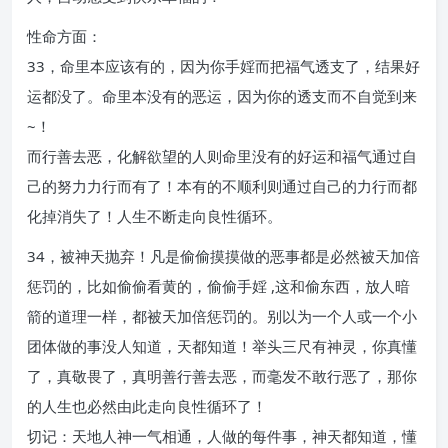
性命方面：
33，命里本应该有的，因为你手婬而把福气透支了，结果好
运都没了。命里本没有的恶运，因为你的透支而不自觉到来
~！
而行善去恶，化解欲望的人则命里没有的好运和福气通过自
己的努力力行而有了！本有的不顺利则通过自己的力行而都
化掉消失了！人生不断走向良性循环。
34，被神天抛弃！凡是偷偷摸摸做的恶事都是必然被天加倍
惩罚的，比如偷偷看黄的，偷偷手婬 ,这和偷东西，放人暗
箭的道理一样，都被天加倍惩罚的。别以为一个人或一个小
团体做的事没人知道，天都知道！举头三尺有神灵，你真懂
了，真敬畏了，真明善行善去恶，而毫发不敢行恶了，那你
的人生也必然由此走向良性循环了！
切记：天地人神一气相通，人做的每件事，神天都知道，懂