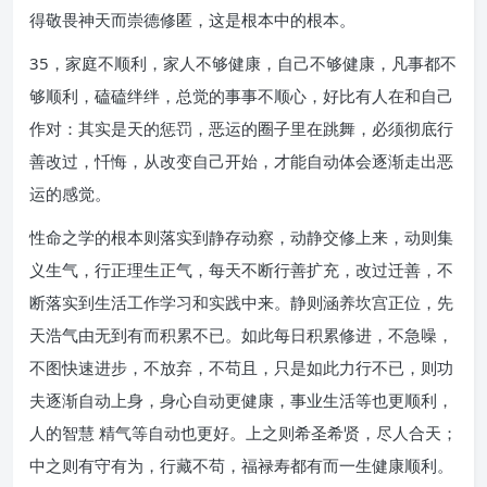
得敬畏神天而崇德修匿，这是根本中的根本。
35，家庭不顺利，家人不够健康，自己不够健康，凡事都不
够顺利，磕磕绊绊，总觉的事事不顺心，好比有人在和自己
作对：其实是天的惩罚，恶运的圈子里在跳舞，必须彻底行
善改过，忏悔，从改变自己开始，才能自动体会逐渐走出恶
运的感觉。
性命之学的根本则落实到静存动察，动静交修上来，动则集
义生气，行正理生正气，每天不断行善扩充，改过迁善，不
断落实到生活工作学习和实践中来。静则涵养坎宫正位，先
天浩气由无到有而积累不已。如此每日积累修进，不急噪，
不图快速进步，不放弃，不苟且，只是如此力行不已，则功
夫逐渐自动上身，身心自动更健康，事业生活等也更顺利，
人的智慧 精气等自动也更好。上之则希圣希贤，尽人合天；
中之则有守有为，行藏不苟，福禄寿都有而一生健康顺利。