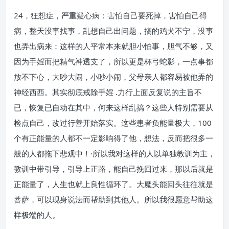
24，狂想症，严重疑心病：害怕自己要死掉，害怕自己得
病，整天没事找事，乱想自己出问题，搞的鸡犬不宁，没事
也弄出病来：这样的人平常本来就胆小怕事，胆气不够，又
因为手婬而把精气神透支了，所以更是杯弓蛇影，一点事都
放不下心，大吵大闹，小吵小闹，父母亲人都容易被他弄的
神经西西。其实彻底戒除手婬 .力行上面反复说的主旨不
已，恢复已自动在其中，何来这样乱搞？这些人特别需要从
检点自己，改过行善开始落实。这些患者负能量极大，100
个有正能量的人都不一定影响得了他，想法，反而把很多一
般的人都拖下悲观中！·所以我对这样的人以单独教训为主，
教训中带引导，引导上正路，能自己挽回过来，那以后就是
正能量了，人生也就上良性循环了。大魔头能回头往往就是
菩萨，可以现身说法而帮助到其他人。所以我很愿意帮助这
样极端的人。