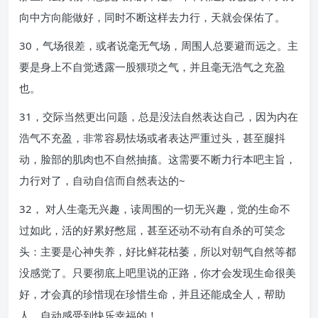
向中方向能做好，同时不断这样去力行，天就会保佑了。
30，气场很差，或者说毫无气场，周围人总要避而远之。主
要是身上不自觉透露一股猥琐之气，并且毫无浩气之充盈
也。
31，交际当然更出问题，总是没法自然表达自己，因为内在
浩气不充盈，非常容易怯场或者表达严重过头，甚至腿抖
动，脸部的肌肉也不自然抽搐。这需要不断力行本吧主旨，
力行对了，自动自信而自然表达的~
32， 对人生毫无兴趣，读周围的一切无兴趣，觉的生命不
过如此，活的好累好憋屈，甚至还动不动有自杀的可笑念
头：主要是心神失养，好比鲜花枯萎，所以对朝气自然等都
没感觉了。只要彻底上吧里说的正路，你才会发现生命很美
好，才会真的珍惜现在珍惜生命，并且还能成全人，帮助
人，自动感受到快乐幸福的！