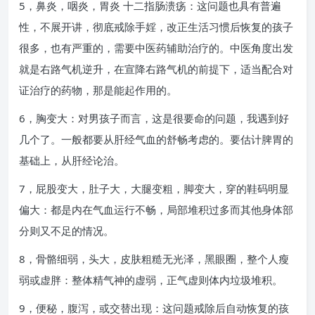
5，鼻炎，咽炎，胃炎 十二指肠溃疡：这问题也具有普遍
性，不展开讲，彻底戒除手婬，改正生活习惯后恢复的孩子
很多，也有严重的，需要中医药辅助治疗的。中医角度出发
就是右路气机逆升，在宣降右路气机的前提下，适当配合对
证治疗的药物，那是能起作用的。
6，胸变大：对男孩子而言，这是很要命的问题，我遇到好
几个了。一般都要从肝经气血的舒畅考虑的。要估计脾胃的
基础上，从肝经论治。
7，屁股变大，肚子大，大腿变粗，脚变大，穿的鞋码明显
偏大：都是内在气血运行不畅，局部堆积过多而其他身体部
分则又不足的情况。
8，骨骼细弱，头大，皮肤粗糙无光泽，黑眼圈，整个人瘦
弱或虚胖：整体精气神的虚弱，正气虚则体内垃圾堆积。
9，便秘，腹泻，或交替出现：这问题戒除后自动恢复的孩