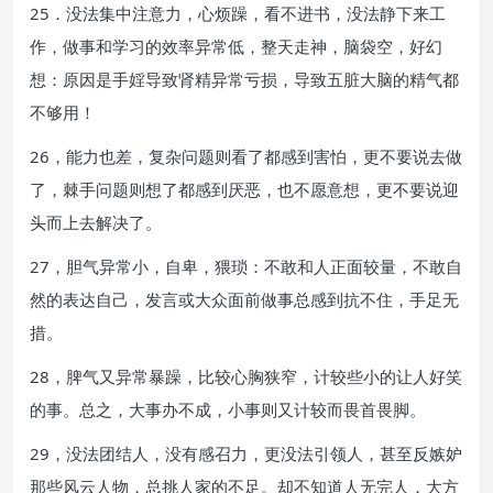
25．没法集中注意力，心烦躁，看不进书，没法静下来工
作，做事和学习的效率异常低，整天走神，脑袋空，好幻
想：原因是手婬导致肾精异常亏损，导致五脏大脑的精气都
不够用！
26，能力也差，复杂问题则看了都感到害怕，更不要说去做
了，棘手问题则想了都感到厌恶，也不愿意想，更不要说迎
头而上去解决了。
27，胆气异常小，自卑，猥琐：不敢和人正面较量，不敢自
然的表达自己，发言或大众面前做事总感到抗不住，手足无
措。
28，脾气又异常暴躁，比较心胸狭窄，计较些小的让人好笑
的事。总之，大事办不成，小事则又计较而畏首畏脚。
29，没法团结人，没有感召力，更没法引领人，甚至反嫉妒
那些风云人物，总挑人家的不足。却不知道人无完人，大方