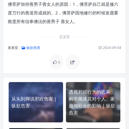
佛菩萨加持善男子善女人的原因：1，佛菩萨自己就是修六
度万行的善道而成就的。2，佛菩萨因地修行的时候发愿要
救度所有信奉佛法的善男子 善女人。
正文完
发表至：
纵欲危害
2024-09-04
0
透视邪婬行为的恶果：
从头到脚说邪婬危害 |
科学阐述其对个人、家
纵欲危害
庭与社会的影响 | 纵欲
危害