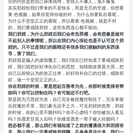
出的代价是把自己身体搞垮，变得人不像人，鬼不像鬼
其实邪婬给我们带来的不是快乐，而是无尽的空虚，你想看
黄-色视频，如果你觉得你做的对，为什么你要私自看呢，
为什么不堂堂正正的看呢，所以看黄-色视频，就是不对
的，我们要戒除邪婬，这些东西连心都不能动。
我们邪婬，为什么邪婬后我们会有负罪感，会有想像是做对
不起别人的事情呢，所以在我们内心深处也是不认可这个邪
婬的。只不过是我们的眼睛还有很多我们接触到的东西误
导，害了我们。
邪婬就是骗人的虚假魔王，我们现在已经知道了要戒戒除邪
婬，我们就把好好净化自己的思想，知错能改善莫大焉，把
自己以前错认为的改正过来，好好弥补自己的过错，戒除邪
婬，做一个堂堂正正的人。
你在邪婬的时候，要是想起百善孝为先，你那时候觉得有帮
助吗？你可以控制住吗？有可能还不行吧。
那是因为万恶婬为首，自己完全被婬魔控制住了，完全掌握
在婬魔的手里，我们豪无还手之力，可见邪婬的危害，邪婬
的时候，你的心里不颤抖吗？你不心虚吗？你怕被别人看见
吗？你愿意甘居人后吗？你难道愿意一辈子被人轻贱吗？
想必都不是，那么我们有福知道了之前的遭遇很大和邪婬有
关，那么我们一定要戒除邪婬啊，不单单是说出来，我们一