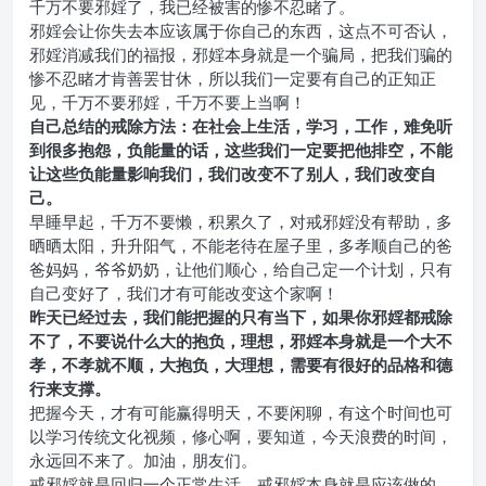
千万不要邪婬了，我已经被害的惨不忍睹了。
邪婬会让你失去本应该属于你自己的东西，这点不可否认，
邪婬消减我们的福报，邪婬本身就是一个骗局，把我们骗的
惨不忍睹才肯善罢甘休，所以我们一定要有自己的正知正
见，千万不要邪婬，千万不要上当啊！
自己总结的戒除方法：在社会上生活，学习，工作，难免听
到很多抱怨，负能量的话，这些我们一定要把他排空，不能
让这些负能量影响我们，我们改变不了别人，我们改变自
己。
早睡早起，千万不要懒，积累久了，对戒邪婬没有帮助，多
晒晒太阳，升升阳气，不能老待在屋子里，多孝顺自己的爸
爸妈妈，爷爷奶奶，让他们顺心，给自己定一个计划，只有
自己变好了，我们才有可能改变这个家啊！
昨天已经过去，我们能把握的只有当下，如果你邪婬都戒除
不了，不要说什么大的抱负，理想，邪婬本身就是一个大不
孝，不孝就不顺，大抱负，大理想，需要有很好的品格和德
行来支撑。
把握今天，才有可能赢得明天，不要闲聊，有这个时间也可
以学习传统文化视频，修心啊，要知道，今天浪费的时间，
永远回不来了。加油，朋友们。
戒邪婬就是回归一个正常生活，戒邪婬本身就是应该做的，