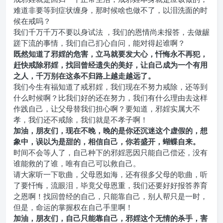
难道非要等到症状缠身，那时候啥也做不了，以泪洗面的时
候在戒吗？
我们千万千万不要以身试法 ，我们的恩情尚未报答，去做龌
蹉下流的事情，我们自己扪心自问，能对得起谁啊？
既然知道了邪婬的危害，立马就要发大心，忏悔永不再犯，
赶快戒除邪婬，找回曾经遗失的美好，让自己成为一个有用
之人，千万别在这条不归路上越走越远了。
我们今生有福知道了戒邪婬，我们现在不努力戒除，还等到
什么时候啊？比我们好的还在努力，我们有什么理由去这样
作践自己，让父母替我们担心啊？要知道，邪婬实属大不
孝，我们还不戒除，我们就是不孝子啊！
加油，朋友们，现在不晚，晚的是你还沉迷这个虚假的，想
象中，误以为是甜的，相信自己，你若盛开，蝴蝶自来。
时间不会等人了，自己种下的邪婬恶因只能自己偿还，没有
谁能救的了谁，唯有自己可以救自己。
请大家听一下歌曲，父母恩如海，还有很多父母的歌曲，听
了要忏悔，流眼泪，毕竟父母恩重，我们还要好好报答养育
之恩啊！找回曾经的自己，只能靠自己，别人帮只是一时，
但是，命运的掌握权在自己手里啊！
加油，朋友们，自己只能靠自己，邪婬这个无情的杀手，害