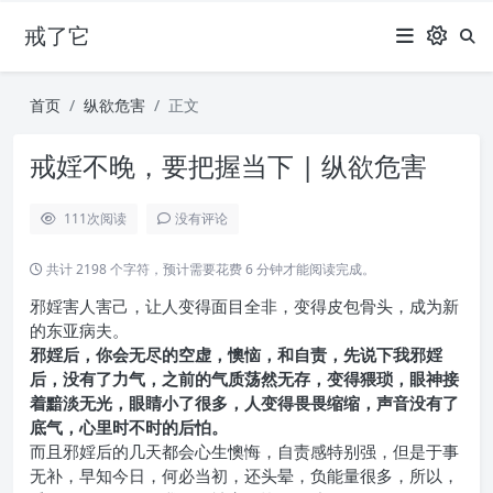
戒了它
首页
纵欲危害
正文
戒婬不晚，要把握当下 | 纵欲危害
111
次阅读
没有评论
共计 2198 个字符，预计需要花费 6 分钟才能阅读完成。
邪婬害人害己，让人变得面目全非，变得皮包骨头，成为新
的东亚病夫。
邪婬后，你会无尽的空虚，懊恼，和自责，先说下我邪婬
后，没有了力气，之前的气质荡然无存，变得猥琐，眼神接
着黯淡无光，眼睛小了很多，人变得畏畏缩缩，声音没有了
底气，心里时不时的后怕。
而且邪婬后的几天都会心生懊悔，自责感特别强，但是于事
无补，早知今日，何必当初，还头晕，负能量很多，所以，