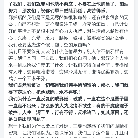
了我们，我们就要和他势不两立，不要在上他的当了。加油
努力，朋友们，祝你们早日戒除邪婬，离苦得乐。
邪婬后的我们是不是无尽的悔恨和痛苦，还有很多很多的无
奈，自己不想动，两个腿像注了铅一样变的笨重，自己计划
好的事情是不是根本没有心力去执行，对生活越来越没有信
心，头疼，头晕，乏力，腰疼，破相，被邪婬害的那么惨，
我们还要迷恋这个假，虚，空的东西吗？
我们且不要管别人谈论什么色倩暴力，别人信不信邪婬有
害，我们且问一下自己，我们扪心自问，他，邪婬这个人生
杀手到底给我们带来了什么，让我们变得面目全非，变得没
有人味，变得唯唯诺诺，变得冷漠无情，变得优柔寡断，变
成了一个不孝子孙。
我们既然知道这一切都是我们亲手所酿造的，那么，我们就
要下定决心，把他戒除，永不再犯！
我们为什么一直反复的戒邪婬，破戒，一直在这个鬼圈子里
一直走不出来，那么多的人为此痛不欲生，有的干脆破罐子
破摔，人生一泻千里，行有不得，反求诸己，究其原因，还
是自身出现问题了。
想一下我们为什么染上了邪婬，主要他迷惑了我们的眼睛和
智慧，让我们误以为那是快乐的，我们上了这个当，并且付