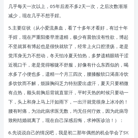
几乎每天一次以上，05年后差不多2天一次，之后次数渐渐
减少，现在几乎不想手婬。
5.主要症状（从小爱流鼻血，看了十多年才看好，有过十年
手婬，现在严重阳痿早泄遗精，极少有晨勃没有性欲，博起
不坚就算有博起也是很快就软了，经常上火口腔溃疡，老是
觉浑身无力不想动，冬天怕冷夏天怕热，多梦遗精眼睛干涩
近视口干，老是觉得喉咙不舒服，好像有什么东西似的，喝
水多了小便也多，遗精一个月三四次，腰膝酸软口渴喜冷饮
多饮饮而不解，烦躁胸闷乏力特别爱出虚汗，夏天只要稍微
有点热，额头前胸后背就直冒汗，平时天热的时候只要动一
下，头上和身上马上汗如雨下，一出汗就觉很身上冰冷的！
腰有时痛，为治此病求医无数，均无任何疗效，因为此病导
致刚结婚就离了，现在自己深感后悔，求神医诊治！）：
6.先说说自己的情况吧，我是初二那年偶然的机会学会了SY.