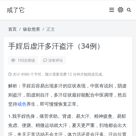
戒了它
首页
纵欲危害
正文
手婬后虚汗多汗盗汗（34例）
103
次阅读
没有评论
共计 4580 个字符，预计需要花费 12 分钟才能阅读完成。
解析：手婬后容易出现多汗的症状表现，中医有说到，阴虚
则盗汗，阳虚则自汗，多汗症状最好能配合中医调理，然后
坚持
戒色
养生，即可慢慢恢复正常。
1.我手婬伤身，痛苦求助。肾虚、易大汗、精神疲惫、易郁
焦虑、便溏。稍微运动就大汗，夏天更严重，扫地都会出大
汗，冬天正常活动不会大汗，体力活还是会汗多。汗出位置