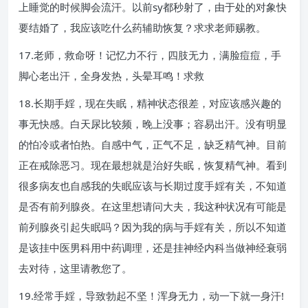
上睡觉的时候脚会流汗。以前sy都秒射了，由于处的对象快
要结婚了，我应该吃什么药辅助恢复？求求老师赐教。
17.老师，救命呀！记忆力不行，四肢无力，满脸痘痘，手
脚心老出汗，全身发热，头晕耳鸣！求救
18.长期手婬，现在失眠，精神状态很差，对应该感兴趣的
事无快感。白天尿比较频，晚上没事；容易出汗。没有明显
的怕冷或者怕热。自感中气，正气不足，缺乏精气神。目前
正在戒除恶习。现在最想就是治好失眠，恢复精气神。看到
很多病友也自感我的失眠应该与长期过度手婬有关，不知道
是否有前列腺炎。在这里想请问大夫，我这种状况有可能是
前列腺炎引起失眠吗？因为我的病与手婬有关，所以不知道
是该挂中医男科用中药调理，还是挂神经内科当做神经衰弱
去对待，这里请教您了。
19.经常手婬，导致勃起不坚！浑身无力，动一下就一身汗!