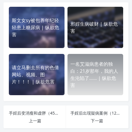
斯文女sy被包养年纪轻
邪婬生病破财 | 纵欲危
轻患上糖尿病 | 纵欲危
害
害
一名艾滋病患者的独
请立马删去所有的色倩
白：21岁那年，我的人
网站、视频、图
生沦陷了…… | 纵欲危
片！！！ | 纵欲危害
害
手婬后变消瘦和虚胖（45例）
手婬后出现疑病案例（12例）
上一篇
下一篇