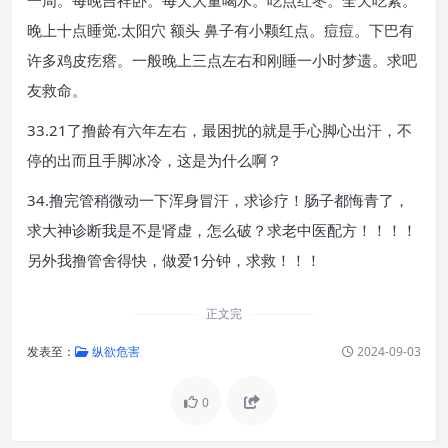
一周。每晚吉祥卧。每天大量喝水。吃点红枣。全天吃素。
晚上十点睡觉.太阳穴 额头 鼻子有小颗红点。痘痘。下巴有
许多鸡皮疙瘩。一般晚上三点左右和刚睡一小时梦遗。求吧
友救命。
33.21了撸龄有六年左右，最困扰的就是手心脚心出汗，不
停的出而且手脚冰冷，这是为什么啊？
34.撸完管稍微动一下浑身冒汗，求诊疗！肠子都悔青了，
求大神诊断我是不是肾虚，怎么破？求老中医配方！！！！
另外我撸管舍得快，做爱1分钟，求救！！！
正文完
发表至：
纵欲危害
2024-09-03
0