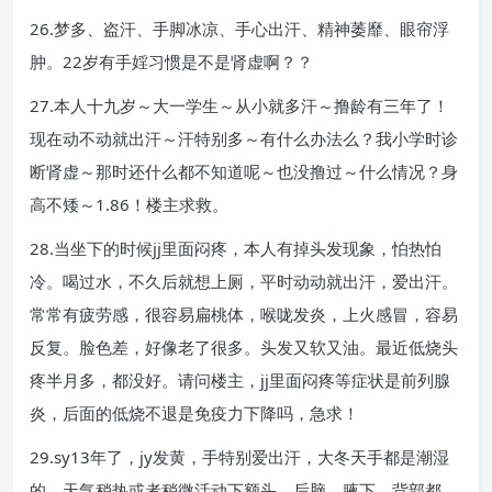
26.梦多、盗汗、手脚冰凉、手心出汗、精神萎靡、眼帘浮
肿。22岁有手婬习惯是不是肾虚啊？？
27.本人十九岁～大一学生～从小就多汗～撸龄有三年了！
现在动不动就出汗～汗特别多～有什么办法么？我小学时诊
断肾虚～那时还什么都不知道呢～也没撸过～什么情况？身
高不矮～1.86！楼主求救。
28.当坐下的时候jj里面闷疼，本人有掉头发现象，怕热怕
冷。喝过水，不久后就想上厕，平时动动就出汗，爱出汗。
常常有疲劳感，很容易扁桃体，喉咙发炎，上火感冒，容易
反复。脸色差，好像老了很多。头发又软又油。最近低烧头
疼半月多，都没好。请问楼主，jj里面闷疼等症状是前列腺
炎，后面的低烧不退是免疫力下降吗，急求！
29.sy13年了，jy发黄，手特别爱出汗，大冬天手都是潮湿
的，天气稍热或者稍微活动下额头、后脑、腋下、背部都