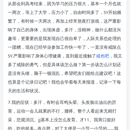
从那会到高考结束，因为学习的压力很大，基本一个月也就
一两次，等上了大学，压力小了，自由时间多了，SY开始频
繁了，有时候一天两次，再加上经常熬夜打游戏，这严重影
响了自己的身体，出现体虚，多汗，没精神，做什么都没兴
趣等，更重要的是我发现自己很自卑了，人际关系也处理的
一团糟，现在已经毕业参加工作快一年了，一直没有戒除点
SY.严重影响了身体心理健康，直到最近接触了
戒色吧
，我又
多了戒除的勇气，但是具体该怎么做？第一步该怎么计划还
是没有头绪，脑子一顿混乱，希望吧友们能给点建议吧！这
也算是个记录日记吧！我也会学着每天来报道，记录一下每
天的生活和状况。
7.我的症状：多汗，有时会耳鸣头晕。头发脸出油出的厉
害，运动一会儿就累的不行，腰疼。整个人看起来无精打
采，悲观消沉。jj基本上没怎么发育。才11。我胃口挺好
的，吃的挺多…有点胖，对了大便是一小节一小节的……我