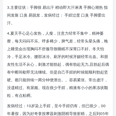
3.主要症状：手脚很 易出汗 稍动即大汗淋漓 手脚心潮热 指
间发胀 口臭 易脱发，发病经过： 手婬过度 口臭 手脚爱出
汗。
4.夏天手心足心发热，人瘦，注意力经常不集中，精神萎
靡，每天闷闷不乐。呼多稀少，脾气差，经常头晕头痛，晚
上睡觉会出现胸闷不舒服导致睡眠不深胃口不好。冬天怕
冷，手足冰冷。腰部冰冷。刷牙的时候牙龈经常出血。和朋
友性生活不从心，刺激才能勃起，偶有勃起无力,且勃起后偶
有中断间歇即无法继续。但是自己手婬的时候能顺利勃起坚
硬。都只能持续一两分钟便泄出。。容易紧张。常出虚汗，
没遗精过。有尿频。现在很少手婬，精液有小小的果冻状颗
粒，有点粘稠。
发病经过：10岁染上手婬，至今手婬仍有，但已很少，00
年暑假，因为好奇拿按摩器刺激阴精导致射精，之后到05年