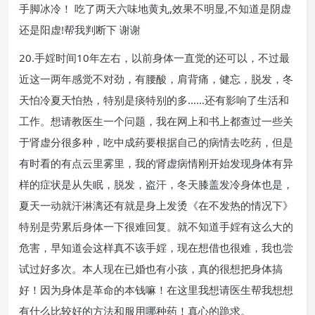
手脚冰冷！ 吃了两天六味地黄丸,效果不明显,不知道是阴虚
还是阳虚!帮我判断下 谢谢
20.手婬时间10年左右，以前身体一直觉的还可以，不过最
近这一两年感觉不对劲，有腰酸，肩背痛，健忘，脱发，冬
天怕冷夏天怕热，特别是痰特别的多……还有影响了生活和
工作。想请教医生一个问题，我在网上和书上都查过一些关
于肾虚分很多种，吃中成药要根据自己的病情去吃药，但是
有时看的有点云里雾里，我的肾虚病情刚开始发现身体有异
样的症状是从失眠，脱发，盗汗，冬天膝盖发冷身体也是，
夏天一动就汗淋漓还有就是身上发烫《在不发热的情况下》
特别是劳累后身体一下很难回复。就不知道手婬有这么大的
危害，早知道会这样真不该手婬，现在想借也很难，我也尝
试过好多次。本人现在已婚也有小孩，真的很想把身体搞
好！因为身体是革命的本钱嘛！在这里我想请医生帮我想想
有什么比较好的方法和服用哪种药！真心的跪求。