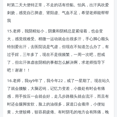
时第二天大便特正常，不走的话有些黏。怕风，出汗风吹爱
刺挠，感觉自己脾虚、肾阳虚、气血不足，希望老师能帮帮
我
15.老师，我阴精短小，阴囊和阴精总是紧缩着，也会变
大，感觉很难受。稍微一运动就会出很多汗，手心脚心额头
特别爱出汗，去医院说是气虚，但现在不知道怎么办了，有
过手婬，三年多了，现在不是很频繁，一周一次吧，想戒
了，但出汗体虚改阴精的事都怎么解决啊，求老师指导下
吧！谢谢！！
16.老师，我sy9年了，我今年22，戒了一星期了。现在站久
了就会腰酸，大脑迟钝，记忆力变差，小腹处有时会有痛
感，用手按压一会就会好，走几步路额头就会流汗，而且有
时还会腿脚发软，脸上的油很多，尿道口会瘙痒，小便短
黄，大便较稀，较容易疲倦。有时阴毛的地方会有阵痛，晚