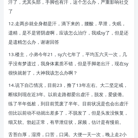
汗了，尤其头部，手脚也有汗，这个怎么办，严重影响社交
了
12.走两步就全身都是汗，滴下来的，腰酸，早泄，失眠，
遗精，是不是肾阴虚啊，应该怎么治疗，我戒sy了，但是还
是遗精怎么办，谢谢回答
13.楼主，小弟今年21，sy六七年了，平均五六天一次，几
乎没有梦遗过，我身体素质不错，但是手脚老出汗，现在sy
很快就射了，大神我该怎么办啊？
14.说下自己情况，目前23，撸了13年左右。大二坚定戒，
断续到现在近3年。以前走路都爱出虚汗，脱发，爱疲倦。
练了半年低桩，到目前荒废了半年。目前状况是也会出虚汗
但比以前动不动就出差多了，不脱发了，但是头发没恢复，
细又软。勃起正常，有早泄症状，尿频，估计是有慢前。
舌苔白厚，湿滑，口苦，口渴。大便一天一次，晚上走2小