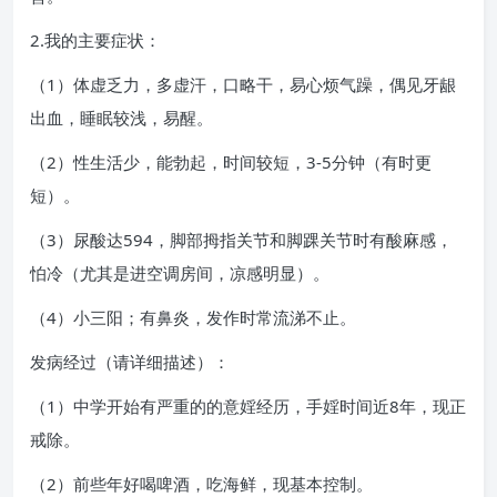
2.我的主要症状：
（1）体虚乏力，多虚汗，口略干，易心烦气躁，偶见牙龈
出血，睡眠较浅，易醒。
（2）性生活少，能勃起，时间较短，3-5分钟（有时更
短）。
（3）尿酸达594，脚部拇指关节和脚踝关节时有酸麻感，
怕冷（尤其是进空调房间，凉感明显）。
（4）小三阳；有鼻炎，发作时常流涕不止。
发病经过（请详细描述）：
（1）中学开始有严重的的意婬经历，手婬时间近8年，现正
戒除。
（2）前些年好喝啤酒，吃海鲜，现基本控制。