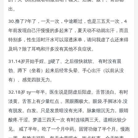
出。
30.撸了7年了，一天一次，中途断过，也是三五天一次，4
年前发现自己汗慢慢的多起来了，夏天动不动就出汗，而且
特别多，性生活时汗水可以湿透床单，请问我虚了么还来得
及吗？除了耳鸣和汗多没有其他不良症状。
31.14岁开始手婬、JJ硬了、之后很快就软、 有时没有晨
勃、蹲下（坐着）起来后经常头晕、手心出汗（以前从没
有）、感觉四肢无力。
32.18岁 sy一年半。医生说是阴虚后阳虚。舌苔淡白。有时
淡黄。舌苔上有少量红点 。黑眼圈极大。眼袋.手脚冰冷.没
有脱发。白发。只是发质暗没有光泽。脉象细沉无力。眼睛
酸疼.干涩。梦遗三四天一次 有时连续两三天。遗精比较少
见。 戒了半年。吃了一个月中药。固肾功做了半个月。慢跑