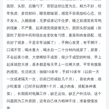
面部、头部、后脑勺下、背部这些位置为主。精力不好，经
常焦虑、多忧郁闷，睡觉都皱眉，感觉不容易放松心态。但
不发火。入睡困难，无梦或者记不住梦。睡之前感觉有耳鸣
的现象，不严重。起床感觉很疲倦无力。面部头部油腻（前
面吃了那些中药和现在改变饮食习惯，素菜和肉食搭配，现
在好了很多，不是非常油腻了），手脚心发烫，有手脚汗，
口渴不苦，喝水量大，喝水后一二十分钟内就尿了，尿黄，
不会起夜小便。大便稀软不成形，很少干成型的时候。早上
起床就想大便，基本都是每天早上一次稀大便。平常有腹胀
的感觉。生活状况：抽烟10多年，手婬10多年（以前一天
一次或者隔天一次，目前已经戒欲几个月）。喜欢肉食，很
少吃素菜（已经开始调整1个月，减少肉食、搭配各种素
菜）。长期面对电脑工作，缺乏运动。缺乏户外活动。这个
问题因为工作原因，还有自己体力精神不佳，准备慢慢改
善。