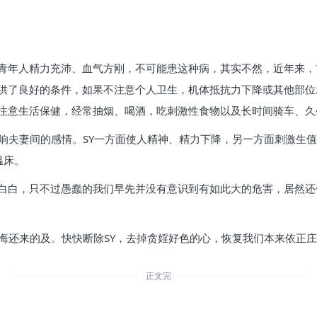
青年人精力充沛、血气方刚，不可能患这种病，其实不然，近年来，
供了良好的条件，如果不注意个人卫生，机体抵抗力下降或其他部位
注意生活保健，经常抽烟、喝酒，吃刺激性食物以及长时间骑车、久
响夫妻间的感情。SY一方面使人精神、精力下降，另一方面刺激生值
温床。
白白，只不过愚蠢的我们早先并没有意识到有如此大的危害，居然还傻
悔还来的及。快快断除SY，去掉贪婬好色的心，恢复我们本来依正庄
正文完