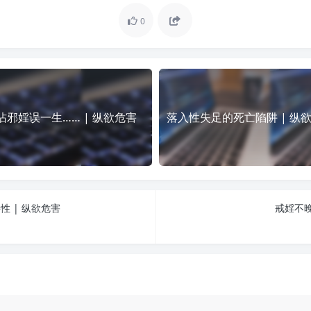
0
沾邪婬误一生…… | 纵欲危害
落入性失足的死亡陷阱 | 纵
 | 纵欲危害
戒婬不晚