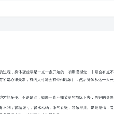
蛙的过程，身体变虚弱是一点一点开始的，初期没感觉，中期会有点
有的是心律失常，有的人可能会有晕倒现象），然后身体从这一天开
护才能多使。不论是谁，如果一直不知节制的放纵下去，再好的身体
发育不利；肾精虚亏，肾水枯竭，阳气衰微，导致早泄。影响感情，