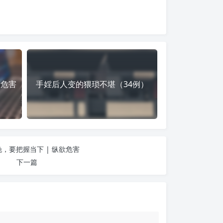
欲危害
手婬后人变的猥琐不堪（34例）
，要把握当下 | 纵欲危害
下一篇