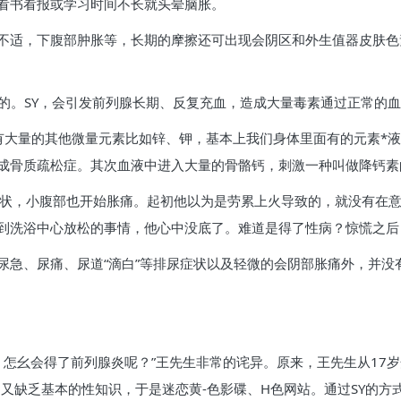
看书看报或学习时间不长就头晕脑胀。
不适，下腹部肿胀等，长期的摩擦还可出现会阴区和外生值器皮肤色
成的。SY，会引发前列腺长期、反复充血，造成大量毒素通过正常的
有大量的其他微量元素比如锌、钾，基本上我们身体里面有的元素*液
成骨质疏松症。其次血液中进入大量的骨骼钙，刺激一种叫做降钙素
症状，小腹部也开始胀痛。起初他以为是劳累上火导致的，就没有在
到洗浴中心放松的事情，他心中没底了。难道是得了性病？惊慌之后
尿急、尿痛、尿道“滴白”等排尿症状以及轻微的会阴部胀痛外，并没
，怎幺会得了前列腺炎呢？”王先生非常的诧异。原来，王先生从17岁
又缺乏基本的性知识，于是迷恋黄-色影碟、H色网站。通过SY的