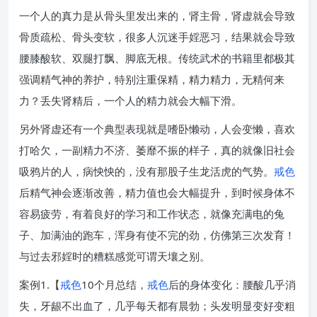
一个人的真力是从骨头里发出来的，肾主骨，肾虚就会导致
骨质疏松、骨头变软，很多人沉迷手婬恶习，结果就会导致
腰膝酸软、双腿打飘、脚底无根。传统武术的书籍里都极其
强调精气神的养护，特别注重保精，精力精力，无精何来
力？丢失肾精后，一个人的精力就会大幅下滑。
另外肾虚还有一个典型表现就是嗜卧懒动，人会变懒，喜欢
打哈欠，一副精力不济、萎靡不振的样子，真的就像旧社会
吸鸦片的人，病怏怏的，没有那股子生龙活虎的气势。
戒色
后精气神会逐渐改善，精力值也会大幅提升，到时候身体不
容易疲劳，有着良好的学习和工作状态，就像充满电的兔
子、加满油的跑车，浑身有使不完的劲，仿佛第三次发育！
与过去邪婬时的糟糕感觉可谓天壤之别。
案例1.【
戒色
10个月总结，
戒色
后的身体变化：腰酸几乎消
失，牙龈不出血了，几乎每天都有晨勃；头发明显变好变粗