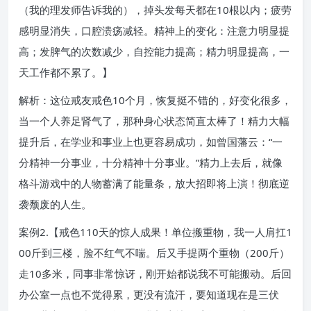
（我的理发师告诉我的），掉头发每天都在10根以内；疲劳
感明显消失，口腔溃疡减轻。精神上的变化：注意力明显提
高；发脾气的次数减少，自控能力提高；精力明显提高，一
天工作都不累了。】
解析：这位戒友戒色10个月，恢复挺不错的，好变化很多，
当一个人养足肾气了，那种身心状态简直太棒了！精力大幅
提升后，在学业和事业上也更容易成功，如曾国藩云：“一
分精神一分事业，十分精神十分事业。”精力上去后，就像
格斗游戏中的人物蓄满了能量条，放大招即将上演！彻底逆
袭颓废的人生。
案例2.【戒色110天的惊人成果！单位搬重物，我一人肩扛1
00斤到三楼，脸不红气不喘。后又手提两个重物（200斤）
走10多米，同事非常惊讶，刚开始都说我不可能搬动。后回
办公室一点也不觉得累，更没有流汗，要知道现在是三伏