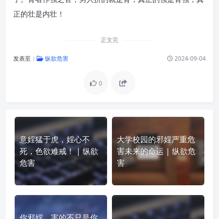
正的壮是内壮！
正文完
发表至：
纵欲危害
2024-09-04
0
意婬猛于虎，婬心不
大学校园的邪婬严重危
死，色欲难戒！ | 纵欲
害未来的命运 | 纵欲危
危害
害
你邪婬，害的不只是你