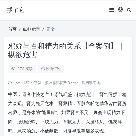
戒了它
首页
纵欲危害
正文
邪婬与否和精力的关系【含案例】 |
纵欲危害
97
次阅读
没有评论
共计 1187 个字符，预计需要花费 3 分钟才能阅读完成。
中医：肾者作强之官！肾气旺盛，精力充沛，肾气亏损，精
力衰退。肾为先天之本，肾藏精，五脏六腑之精华皆由肾所
秘藏，是身体的“能量库”。如果肾气不足，则会出现精力下
降、腰膝酸软、下肢无力、骨软无力、头发稀疏、健忘耳
鸣、意志消沉、小便频数、阳痿早泄等诸多表现。