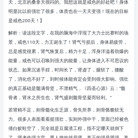
天，北京的桑拿天很闷的。我想这就是戒色的好处吧！身体
明显比以前强壮了很多，体质也在一天天变强！现在的目标
是戒色200天！】
解析：读这段文字，在我的脑海中浮现了大力士比赛时的场
景，戒色110天，力王诞生了！肾气亏损后，身体易疲劳，
总是感觉很累，肾气恢复后，精力十足，浑身洋溢着劲爆的
能量，戒色可以召唤到强大的能量，让身体进入不可思议的
状态。如果沉迷手婬，时间长了，肾虚了，腿软了，腰酸
了，消化也不好了，到时候体能肯定会受到很大影响。强壮
的真正基础是髓满骨坚，不泄精气，《四圣心源》云：“髓
骨者，肾水之所生也，肾气盛则髓骨坚凝而轻利。”
若肾精不足，则骨髓化生乏源，骨失所养，则骨骼脆软无
力。很多人表面看着挺强壮，实则外强中干，里面已经被色
倩白蚁蛀空了，完全就是豆腐渣工程，指不定哪天就倒下
了。肾者作强之官，男人拼的就是肾，真正的强是肾强，真