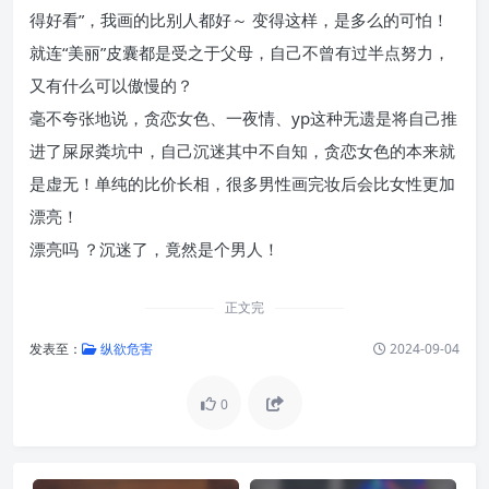
得好看”，我画的比别人都好～ 变得这样，是多么的可怕！
就连“美丽”皮囊都是受之于父母，自己不曾有过半点努力，
又有什么可以傲慢的？
毫不夸张地说，贪恋女色、一夜情、yp这种无遗是将自己推
进了屎尿粪坑中，自己沉迷其中不自知，贪恋女色的本来就
是虚无！单纯的比价长相，很多男性画完妆后会比女性更加
漂亮！
漂亮吗 ？沉迷了，竟然是个男人！
正文完
发表至：
纵欲危害
2024-09-04
0