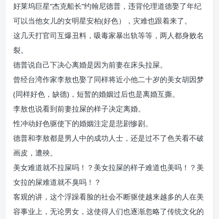
好莱坞巨星“杰克船长”约翰尼德普，违背伦理道德娶了年纪
可以当他女儿的女明星安柏(好色），灾难也跟着来了。
这几天打官司互爆丑料，吸毒家暴出轨等等，两人都身败名
裂。
德普说自己下决心离婚是因为前妻在床头拉屎。
曾经台湾作家李敖也娶了同样将近小他二十岁的美女胡因梦
(同样好色，缺德)，短暂的婚姻过后也是离婚互撕。
李敖也说看到前妻拉屎的样子决定离婚。
性冲动好色驱使下的婚姻注定是悲剧惨剧。
德普和李敖都是男人中的成功人士，还是过不了色关看不破
画皮，遭殃。
美女难道就不拉屎吗！？美女拉屎的样子难道也美吗！？美
女拉的屎难道就不臭吗！？
客观的讲，这个浮躁看脸的社会不断驱使越来越多的人在美
容事业上，无论男女，这使得人们也逐渐忽略了传统文化的