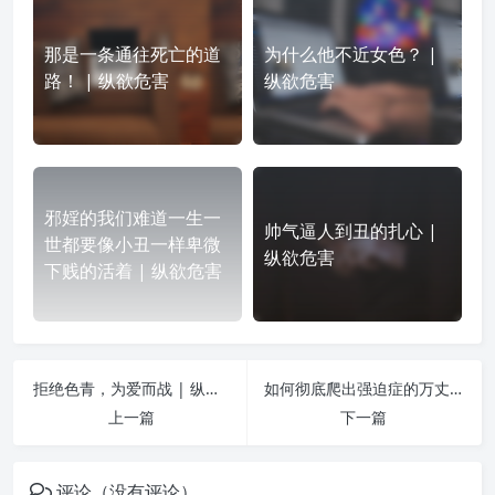
那是一条通往死亡的道
为什么他不近女色？ |
路！ | 纵欲危害
纵欲危害
邪婬的我们难道一生一
帅气逼人到丑的扎心 |
世都要像小丑一样卑微
纵欲危害
下贱的活着 | 纵欲危害
拒绝色青，为爱而战 | 纵欲危害
如何彻底爬出强迫症的万丈深渊 | 纵欲危害
上一篇
下一篇
评论（没有评论）