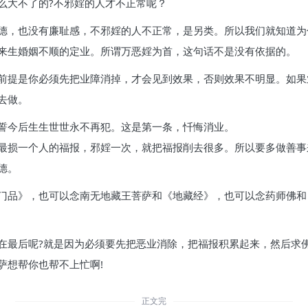
么大不了的?不邪婬的人才不正常呢？
德，也没有廉耻感，不邪婬的人不正常，是另类。所以我们就知道为
来生婚姻不顺的定业。所谓万恶婬为首，这句话不是没有依据的。
前提是你必须先把业障消掉，才会见到效果，否则效果不明显。如果
去做。
誓今后生生世世永不再犯。这是第一条，忏悔消业。
最损一个人的福报，邪婬一次，就把福报削去很多。所以要多做善事
德。
门品》，也可以念南无地藏王菩萨和《地藏经》，也可以念药师佛和
在最后呢?就是因为必须要先把恶业消除，把福报积累起来，然后求
萨想帮你也帮不上忙啊!
正文完