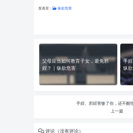
发表至：
纵欲危害
父母应当如何教育子女，避免邪
手婬
婬？ | 纵欲危害
纵欲
手婬、邪婬害惨了你，还不醒悟?
上一篇
评论（没有评论）