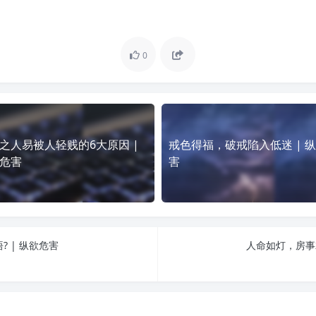
0
之人易被人轻贱的6大原因 |
戒色得福，破戒陷入低迷 | 
危害
害
 | 纵欲危害
人命如灯，房事就