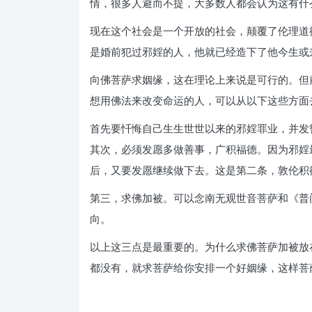
情，很多人避而不提，大多数人都会认为这有什
现在这个社会是一个开放的社会，颠覆了伦理道
是婚前犯过邪婬的人，他就已经造下了他今生或
向佛菩萨求姻缘，这在理论上来说是可行的。但
想用佛法来改变命运的人，可以从以下这些方面
首先要忏悔自己生生世世以来的邪婬罪业，并发
其次，必须发愿多做善事，广积福德。因为邪婬
后，又要发愿继续做下去。这是第二条，敦伦积
第三，求佛加被。可以念南无观世音菩萨和《普
向。
以上这三点是最重要的。为什么求佛菩萨加被放
都没有，就求菩萨给你安排一个好姻缘，这样菩