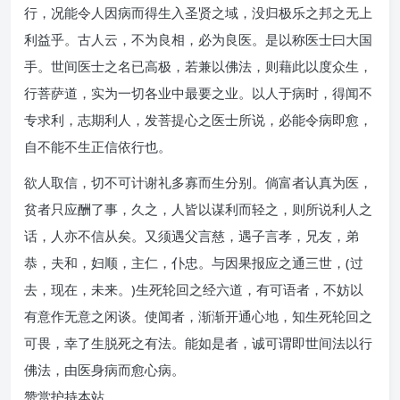
行，况能令人因病而得生入圣贤之域，没归极乐之邦之无上
利益乎。古人云，不为良相，必为良医。是以称医士曰大国
手。世间医士之名已高极，若兼以佛法，则藉此以度众生，
行菩萨道，实为一切各业中最要之业。以人于病时，得闻不
专求利，志期利人，发菩提心之医士所说，必能令病即愈，
自不能不生正信依行也。
欲人取信，切不可计谢礼多寡而生分别。倘富者认真为医，
贫者只应酬了事，久之，人皆以谋利而轻之，则所说利人之
话，人亦不信从矣。又须遇父言慈，遇子言孝，兄友，弟
恭，夫和，妇顺，主仁，仆忠。与因果报应之通三世，(过
去，现在，未来。)生死轮回之经六道，有可语者，不妨以
有意作无意之闲谈。使闻者，渐渐开通心地，知生死轮回之
可畏，幸了生脱死之有法。能如是者，诚可谓即世间法以行
佛法，由医身病而愈心病。
赞赏护持本站