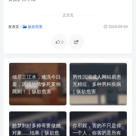
正文完
发表至：
纵欲危害
2024-09-04
0
倾尽三江水，难洗今日
男性沉溺成人网站易患
羞，因婚外情惨死案例
无精症、多种男科疾病
两则！ | 纵欲危害
| 纵欲危害
她梦到好多帅哥要做她
你邪婬，害的不只是你
对象……结果 | 纵欲危
一个人，你害的是所有