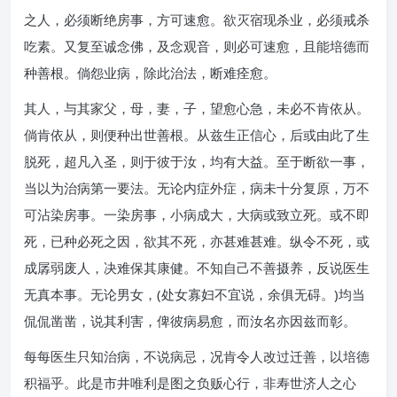
之人，必须断绝房事，方可速愈。欲灭宿现杀业，必须戒杀
吃素。又复至诚念佛，及念观音，则必可速愈，且能培德而
种善根。倘怨业病，除此治法，断难痊愈。
其人，与其家父，母，妻，子，望愈心急，未必不肯依从。
倘肯依从，则便种出世善根。从兹生正信心，后或由此了生
脱死，超凡入圣，则于彼于汝，均有大益。至于断欲一事，
当以为治病第一要法。无论内症外症，病未十分复原，万不
可沾染房事。一染房事，小病成大，大病或致立死。或不即
死，已种必死之因，欲其不死，亦甚难甚难。纵令不死，或
成孱弱废人，决难保其康健。不知自己不善摄养，反说医生
无真本事。无论男女，(处女寡妇不宜说，余俱无碍。)均当
侃侃凿凿，说其利害，俾彼病易愈，而汝名亦因兹而彰。
每每医生只知治病，不说病忌，况肯令人改过迁善，以培德
积福乎。此是市井唯利是图之负贩心行，非寿世济人之心