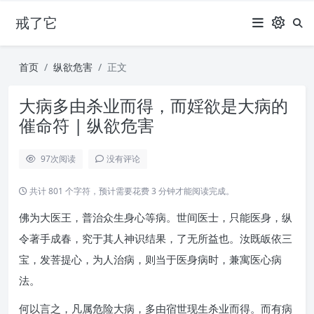
戒了它
首页
纵欲危害
正文
大病多由杀业而得，而婬欲是大病的
催命符 | 纵欲危害
97
次阅读
没有评论
共计 801 个字符，预计需要花费 3 分钟才能阅读完成。
佛为大医王，普治众生身心等病。世间医士，只能医身，纵
令著手成春，究于其人神识结果，了无所益也。汝既皈依三
宝，发菩提心，为人治病，则当于医身病时，兼寓医心病
法。
何以言之，凡属危险大病，多由宿世现生杀业而得。而有病