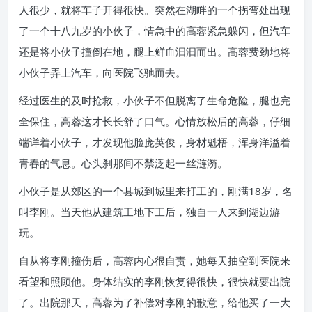
人很少，就将车子开得很快。突然在湖畔的一个拐弯处出现
了一个十八九岁的小伙子，情急中的高蓉紧急躲闪，但汽车
还是将小伙子撞倒在地，腿上鲜血汩汩而出。高蓉费劲地将
小伙子弄上汽车，向医院飞驰而去。
经过医生的及时抢救，小伙子不但脱离了生命危险，腿也完
全保住，高蓉这才长长舒了口气。心情放松后的高蓉，仔细
端详着小伙子，才发现他脸庞英俊，身材魁梧，浑身洋溢着
青春的气息。心头刹那间不禁泛起一丝涟漪。
小伙子是从郊区的一个县城到城里来打工的，刚满18岁，名
叫李刚。当天他从建筑工地下工后，独自一人来到湖边游
玩。
自从将李刚撞伤后，高蓉内心很自责，她每天抽空到医院来
看望和照顾他。身体结实的李刚恢复得很快，很快就要出院
了。出院那天，高蓉为了补偿对李刚的歉意，给他买了一大