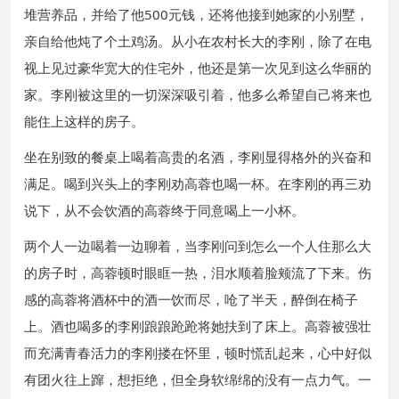
堆营养品，并给了他500元钱，还将他接到她家的小别墅，
亲自给他炖了个土鸡汤。从小在农村长大的李刚，除了在电
视上见过豪华宽大的住宅外，他还是第一次见到这么华丽的
家。李刚被这里的一切深深吸引着，他多么希望自己将来也
能住上这样的房子。
坐在别致的餐桌上喝着高贵的名酒，李刚显得格外的兴奋和
满足。喝到兴头上的李刚劝高蓉也喝一杯。在李刚的再三劝
说下，从不会饮酒的高蓉终于同意喝上一小杯。
两个人一边喝着一边聊着，当李刚问到怎么一个人住那么大
的房子时，高蓉顿时眼眶一热，泪水顺着脸颊流了下来。伤
感的高蓉将酒杯中的酒一饮而尽，呛了半天，醉倒在椅子
上。酒也喝多的李刚踉踉跄跄将她扶到了床上。高蓉被强壮
而充满青春活力的李刚搂在怀里，顿时慌乱起来，心中好似
有团火往上蹿，想拒绝，但全身软绵绵的没有一点力气。一