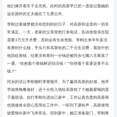
他们俩开着车子去兜风。此时的高蓉早已把一直惦记着她的
远在国外的丈夫抛在了九霄云外。
李刚过着做梦都没有想到的好日子，对高蓉和这里的一切非
常满足。一天，老家的父亲突然打来电话，告诉他母亲住院
需要3万元手术费，否则会有生命危险。李刚出来半年多没
有挣到什么钱，手头只有高蓉给的二千元生活费，着急中的
他四处筹钱，结果没有筹到一分钱还被同乡七嘴八舌奚落了
一通。“你抱着个摇钱树还怕没钱！”“你傍着个富婆还拿不出
钱？”
同乡的话让李刚顿时茅塞顿开。为了赢得高蓉的好感，他早
早就将晚餐做好，还十分投入地给高蓉炖了个她最爱喝的莲
子羹甜汤。自打李刚住进自己家中，工作认真负责的高蓉再
也很难将全部心思用在工作中。一听到下课铃声，高蓉便驾
驶爱骑向家中飞奔而去。回到家中，她正准备敲门，李刚将