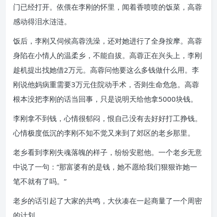
门已经打开。依偎在李刚的怀里，闻着香喷喷的饭菜，高蓉
感动得泪水涟涟。
饭后，李刚又伺候高蓉洗澡，还对她进行了全身按摩。高蓉
身陷在小情人的温柔乡，不能自拔。高蓉正在兴头上，李刚
趁机提出找她借2万元。高蓉问他要这么多钱做什么用。李
刚说他妈病重需要3万元住院动手术，否则生命危急。高蓉
根本没把李刚的话当回事，只是说明天给他拿5000块钱。
李刚拿不到钱，心情很郁闷，恨自己没有去好好打工挣钱。
心情极度低沉的李刚不知不觉又来到了郊区的老乡那里。
老乡看到李刚失魂落魄的样子，纷纷安慰他。一个老乡无意
中说了一句：“那富婆有的是钱，她不愿给我们狠狠诈她一
笔不就有了吗。”
老乡的话引起了大家的共鸣，大伙凑在一起商量了一个周密
的计划。