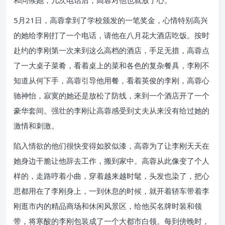
和问候她，几次电话后，高蓉对他也就放了心。
5月21日，高蓉拿到了学校颁发的一笔奖金，心情特别高兴
的她给李刚打了一个电话，请他在八月花大酒店吃饭。按时
赴约的李刚第一次来到这么高档的酒店，手足无措，高蓉点
了一大桌子菜肴，看着桌上的菜和各色的复杂餐具，李刚不
知道从何下手，高蓉引导他用餐，看着英俊的李刚，高蓉心
驰神怡，寂寞的她还是放松了防线，来到一个酒店开了一个
豪华套间。强壮的李刚让高蓉感受到丈夫从来没有给过她的
激情和刺激。
陷入情欲的他们很快变得如胶似漆，高蓉为了让李刚天天在
她身边干脆让他辞去工作，搬到家中。高蓉从此像变了个人
样的，走路哼着小曲，穿着越来越时髦，头发也染了，把心
思都用在了李刚身上，一到休息的时候，就开着轿车带着李
刚逛市内的精品商场和休闲风景区，给他买名牌时装和领
带，将寒酸的李刚包装成了一个大都市白领。每到傍晚时，