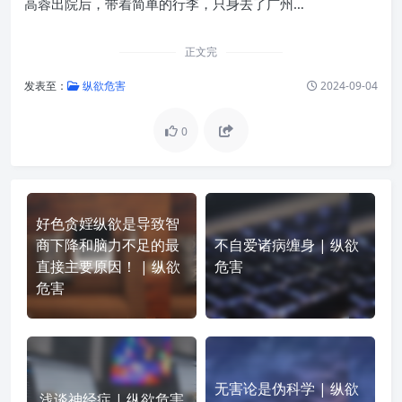
高蓉出院后，带着简单的行李，只身去了广州…
正文完
发表至：
纵欲危害
2024-09-04
0
好色贪婬纵欲是导致智
商下降和脑力不足的最
不自爱诸病缠身 | 纵欲
直接主要原因！ | 纵欲
危害
危害
无害论是伪科学 | 纵欲
浅谈神经症 | 纵欲危害