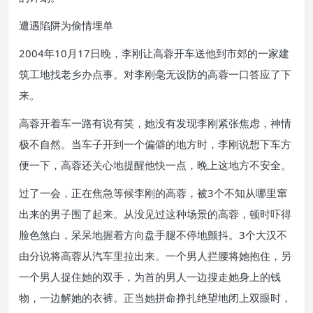
遭遇陷阱为偷情埋单
2004年10月17日晚，李刚让高蓉开车送他到市郊的一家建
筑工地找老乡办点事。对李刚毫无设防的高蓉一口答应了下
来。
高蓉开着车一路有说有笑，她没有发现李刚紧张焦虑，神情
极不自然。当车子开到一个偏僻的地方时，李刚说想下车方
便一下，高蓉还关心地提醒他快一点，晚上这地方不安全。
过了一会，正在焦急等候李刚的高蓉，被3个不知从哪里窜
出来的男子围了起来。从没见过这种场景的高蓉，顿时吓得
脸色煞白，呆呆地握着方向盘手腿不停地颤抖。3个大汉不
由分说将高蓉从汽车里拉出来。一个男人拦腰将她抱住，另
一个男人捉住她的双手，为首的男人一边搜走她身上的钱
物，一边解她的衣裤。正当她拼命挣扎绝望地闭上双眼时，