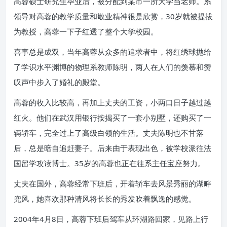
高蓉硕士研究生毕业后，被分配到某市一所大学当老师。系
领导对高蓉的教学质量和敬业精神很是欣赏，30岁就被提拔
为教授，高蓉一下子红透了整个大学校园。
喜事总是成双，当年高蓉从众多的追求者中，将红绣球抛给
了学识水平渊博的物理系教师陈明，两人在人们的羡慕和赞
叹声中步入了婚礼的殿堂。
高蓉的收入比较高，再加上丈夫的工资，小两口日子越过越
红火。他们在武汉用银行按揭买了一套小别墅，还购买了一
辆轿车，完全过上了高级白领的生活。丈夫陈明也不甘落
后，总是暗自追赶妻子。后来由于表现出色，被学校派往法
国留学攻读博士。35岁的高蓉也正在往系主任宝座努力。
丈夫在国外，高蓉经常下班后，开着轿车去风景秀丽的湖畔
兜风，她喜欢那种清风将长长的秀发吹着飘逸的感觉。
2004年4月8日，高蓉下班后驾车从环湖路回家，见路上行