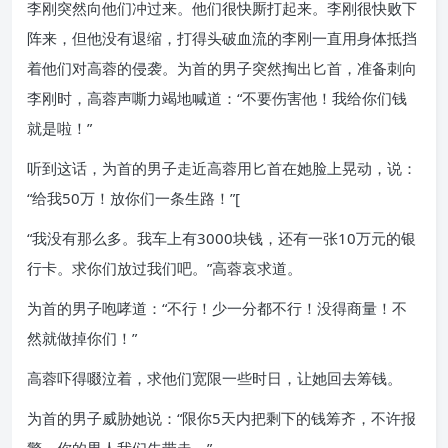
李刚突然向他们冲过来。他们很快厮打起来。李刚很快败下
阵来，但他没有退缩，打得头破血流的李刚一直用身体抵挡
着他们对高蓉的侵袭。为首的男子突然掏出匕首，准备刺向
李刚时，高蓉声嘶力竭地喊道：“不要伤害他！我给你们钱
就是啦！”
听到这话，为首的男子走近高蓉用匕首在她脸上晃动，说：
“给我50万！放你们一条生路！”[
“我没有那么多。我车上有3000块钱，还有一张10万元的银
行卡。求你们放过我们吧。”高蓉哀求道。
为首的男子咆哮道：“不行！少一分都不行！没得商量！不
然就做掉你们！”
高蓉吓得啜泣着，求他们宽限一些时日，让她回去筹钱。
为首的男子威胁她说：“限你5天内把剩下的钱筹齐，不许报