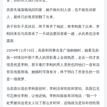
警，你的男人我们先带走。”
高蓉失魂落魄地回到家，她不敢向别人借，也不敢告诉家
人，最终只好将房契翻了出来。
房子和车子卖掉后，终于筹齐了钱款，将李刚救了出来。李
刚回来后与高蓉呆了一天就说要回老家一趟，从此再也没有
露面
2004年12月10日，高蓉和同事在某广场购物时，她看见前
面一对情侣中那个男人的背影看上去很熟悉，走近一些才发
现竟然是李刚。那天毒打李刚的男人竟然也同他们一道有说
有笑地逛商场。她顿时浑身发冷，终于明白了所发生的一切
是一场噩梦。
当高蓉出现在李刚面前时，李刚没有吃惊和害怕。高蓉忍无
可忍揪住李刚，让他还钱。李刚却振振有词地说：“我一个
处男被你这老女人玩了那么长时间，这钱就当是你补偿给我