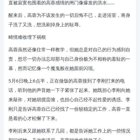
直被寂寞包围着的高蓉感情的闸门像爆发的洪水……
醒来后，高蓉为不该发生的一切后悔不已，走进浴室，将身
子洗了又洗，想洗刷掉身上的耻辱。
畸情难收埋下祸根
高蓉虽然还像往常一样教学，但她总是对自己的行为感到自
责，想尽一切办法忘却那与自己身份极为不相称的羞耻的一
幕，然而记忆像一个魔鬼般在她面前闪现。
5月6日晚上6点半，正在做饭的高蓉接到了李刚打来的电
话，听到他的声音她一下子紧张了起来。她既担心李刚向她
来敲诈，对她胡搅蛮缠，也担心自己经不起性爱的诱惑。李
刚只是告诉高蓉自己已经找了一份较稳定的工作，高蓉一直
悬着的心才松懈了下来。
李刚后来又跟她联系了几回，都是告诉她工作上的一些情况