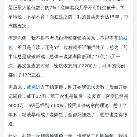
是正常人最低数目的7%！意味着我几乎不可能生孩子。简
单地说，不孕不育！而在这之前，我的自渎史长达15年，每
周四五次。
痛定思痛，我不得不考虑自渎和症状的关系，不得不开始
戒
色
，不只是自渎，还有YY。过程就不详细描述了，总之，前
半年总是破破戒戒，总体来说频率降低到了10到15天一
次。再次复查的时候，密度恢复到了2200万，a和b的比例
都到了13%左右。
再后来，
戒色
进入了稳定期，刚开始我记录天数，后面开始
记周数，戒了32周，第三次也是最后一次复查，密度已经是
6000万，a级已经到了60%，按照某些砖家的理论，憋了半
年多，精液早就成了老陈货，全都死翘翘了，想想也觉得很
逗。
此外，在第一次精液检查前一年，也就是工作刚半年，我得