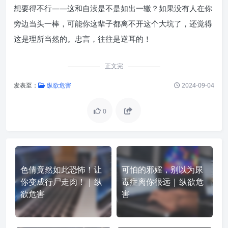
想要得不行——这和自渎是不是如出一辙？如果没有人在你
旁边当头一棒，可能你这辈子都离不开这个大坑了，还觉得
这是理所当然的。忠言，往往是逆耳的！
正文完
发表至：
纵欲危害
2024-09-04
0
色倩竟然如此恐怖！让
可怕的邪婬，别以为尿
你变成行尸走肉！ | 纵
毒症离你很远 | 纵欲危
欲危害
害