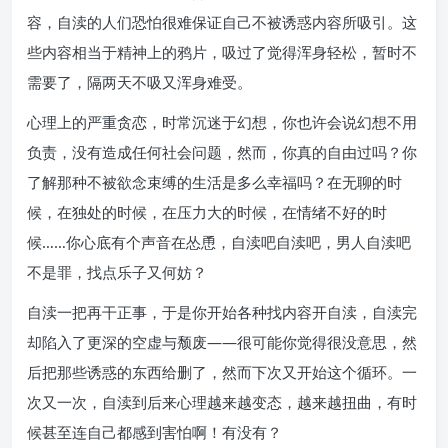
容，自渎的人们恐怕很难保证自己不被诱惑内容所吸引。这
些内容相当于精神上的鸦片，吸过了觉得浑身轻松，暂时不
需要了，隔两天不吸又浑身难受。
心理上的严重贪恋，时常沉迷于幻想，你也许会说幻想不用
负责，没有造成任何社会问题，然而，你真的自由过吗？你
了解那种不被欲念束缚的生活是多么幸福吗？在无聊的时
候，在独处的时候，在压力大的时候，在情绪不好的时
候……你心底有个声音在怂恿，自渎吧自渎吧，男人自渎吧
不是罪，找点乐子又何妨？
自渎一把再干正事，于是你开始各种找内容开自渎，自渎完
却陷入了更深的空虚与颓废——很可能你觉得很没意思，然
后把那些诱惑的东西给删了，然而下次又开始这个循环。一
次又一次，自渎到后来心理越来越变态，越来越扭曲，有时
候甚至连自己都感到害怕啊！有没有？