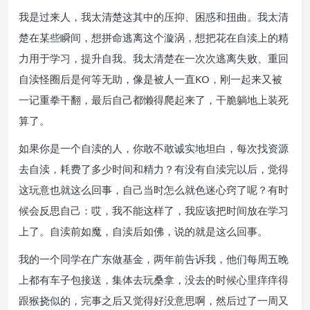
我是过来人，我太清楚这其中的压抑、困惑和扭曲。我太清
楚在某些瞬间，想拼命逃离这个漩涡，想把花在自渎上的精
力用于学习，提升自我。我太清楚在一次次逃离失败、重回
自渎怪圈后是何等无助，像是被人一直KO，刚一起来又被
一记重拳干翻，最后自己都懒得爬起来了，干脆躺地上装死
算了。
如果你是一个自渎的人，你敢不敢诚实地坦白，每次找资源
去自渎，耗费了多少时间和精力？有没有自渎完以后，觉得
这玩意也就这么回事，自己当时怎么就色迷心窍了呢？有时
候会反思自己：哎，我不能这样了，我应该把时间放在学习
上了。自渎前如魔，自渎后如佛，说的就是这么回事。
我的一个同学在广东做基金，两年前告诉我，他们每周五晚
上都有车子包接送，集体去玩桑拿，没去的时候心里痒痒得
跟猴挠似的，完事之后又觉得好没意思啊，然后过了一周又