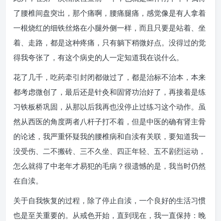
了腰椎间盘突出，那个痛啊，腰痛腿痛，感觉像是有人拿着
一根烧红的细铁丝烙在小腿外侧一样，而且只要是站着、坐
着、走路，都是这种疼痛，只有躺下稍微好点。没得过的觉
得我夸张了，有这个病史的人一定知道我在说什么。
花了几千，吃药牵引封闭都做过了，都是治标不治本，本来
都考虑微创了，最后还是针灸和固肾功治好了，再接着是练
习铁板桥巩固，从那以后我再也没停止过练习这个动作。虽
然从西医的角度两者八杆子打不着，但是中医的确有肾主骨
的论述，我严重怀疑我的腰椎病和自渎有关联，要知道我一
没受伤、二不搬砖、三不久坐、四正年轻、五不剧烈运动，
怎么就得了中老年才易犯的毛病？很遗憾的是，我当时仍然
在自渎。
关于自我恢复的过程，除了停止自渎，一个良好的生活习惯
也是至关重要的。从戒色开始，直到现在，我一直保持：晚