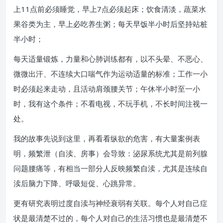
上11点前必须睡觉，早上7点必须起床；饮食清淡，蔬菜水
果谷类为主，早上必吃养生粥；每天早饭半小时后坚持站桩
半小时；
每天适量锻炼，力量和心肺训练都有，以不头晕、不恶心、
微微出汗、不连续大口喘气作为运动适量的标准；工作一小
时必须起来走动，且活动肩颈腰关节；午休半小时至一小
时，我有这个条件；不看电视，不玩手机，不长时间注视一
处。
我的故事先说到这里，再看看纵欲的危害，有大量案例表
明，频繁泄（自渎、房事）会导致：泌尿系统尤其是前列腺
问题腰痛等，有相当一部分人反映频繁自渎，尤其是连续自
渎后脑力下降、呼吸短促、心跳异常。
更有研究表明过度自渎与神经衰弱有关联。每个人对自己症
状是最清楚不过的，每个人对自己的生活习惯也是最清楚不