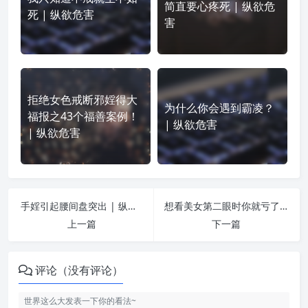
简直要心疼死 | 纵欲危
死 | 纵欲危害
害
拒绝女色戒断邪婬得大
为什么你会遇到霸凌？
福报之43个福善案例！
| 纵欲危害
| 纵欲危害
手婬引起腰间盘突出 | 纵欲危害
想看美女第二眼时你就亏了 | 纵欲危害
上一篇
下一篇
评论（没有评论）