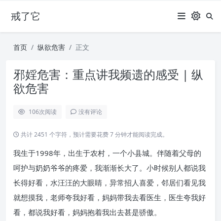
戒了它
首页
纵欲危害
正文
邪婬危害：重点讲我频遗的感受 | 纵
欲危害
106
次阅读
没有评论
共计 2451 个字符，预计需要花费 7 分钟才能阅读完成。
我生于1998年，出生于农村，一个小县城。伴随着父母的
呵护与奶奶爷爷的疼爱，我渐渐长大了。小时候别人都说我
长得好看，水汪汪的大眼睛，异常招人喜爱，邻居们看见我
就想摸我，老师夸我好看，妈妈带我去看医生，医生夸我好
看，都说我好看，妈妈抱着我出去甚是骄傲。