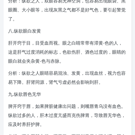
分析：纵欲之人，双眼容易无神空洞，也容易出现眼袋、黑
眼圈、大小眼等，出现灰黑之气都不是好气色，要引起警觉
了。
八.纵欲眼白发黄
肝开窍于目，目受血而视。眼之白睛常带有滞黄-色的人，
这是肝气过度消耗的标志，色欲伤肝、酒色过度的，眼睛的
眼白就会夹杂黄-色与赤脉。
分析：纵欲之人眼睛容易混浊、发黄，出现血丝，视力也容
易下降。肝肾同源，肾气亏虚必然会影响到肝。
九.纵欲唇色无华
脾开窍于唇，如果脾脏健康出问题，则嘴唇青乌没有血色。
纵欲过多的人，肝木过度亢盛而克伤脾胃，导致唇无华色，
应及时养肝护脾。