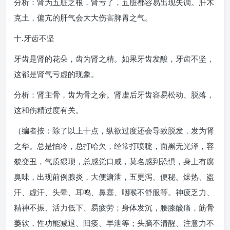
分析：肾为五脏之根，肾亏了，五脏都容易出现失调。肝木
克土，偏亢的肝气会大大伤害脾胃之气。
十.牙齿不坚
牙齿是肾的花朵，齿为肾之精。如果牙齿发酸，牙齿不坚，
这都是肾气亏虚的现象。
分析：肾主骨，齿为骨之余。肾虚后牙齿容易松动、脱落，
这和伤精过度有关。
（编者按：除了以上十点，纵欲过度还会导致脱发，发为肾
之华。总是怕冷，总打哈欠，经常打喷嚏，面黑无光泽，容
貌变丑，气质猥琐，总感觉口咸，莫名感到恐惧，身上有腐
臭味，出现前例腺炎，大便溏泄，五更泻、便秘。燥热、盗
汗、虚汗、头晕、耳鸣、鼻塞、咽喉不舒服等。神疲乏力、
精神不振、活力低下、易疲劳；身体发沉，腰膝酸痛，筋骨
萎软，性功能减退、阳痿、早泄等；头脑不清醒、注意力不