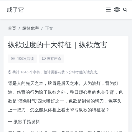
戒了它
首页
纵欲危害
正文
纵欲过度的十大特征 | 纵欲危害
106
次阅读
没有评论
共计 1845 个字符，预计需要花费 5 分钟才能阅读完成。
肾是人的先天之本，脾胃是后天之本。人为油灯，肾为灯
油。伤肾的行为除了纵欲之外，整日烦心重的也会伤肾，色
欲是“酒色财气”四大嗜好之一，色欲是刮骨的钢刀，色字头
上一把刀，怎么能从体相上看出肾亏纵欲的特征呢？
一.纵欲手指发抖