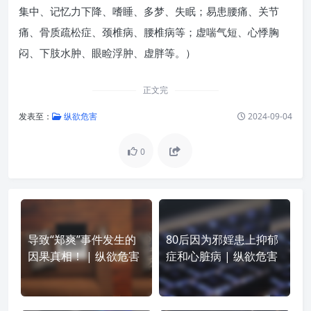
集中、记忆力下降、嗜睡、多梦、失眠；易患腰痛、关节
痛、骨质疏松症、颈椎病、腰椎病等；虚喘气短、心悸胸
闷、下肢水肿、眼睑浮肿、虚胖等。）
正文完
发表至：
纵欲危害
2024-09-04
0
导致“郑爽”事件发生的
80后因为邪婬患上抑郁
因果真相！ | 纵欲危害
症和心脏病 | 纵欲危害