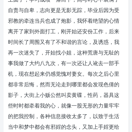
自责与自卑，志向更是无影无踪，毕业后因为受
邪教的牵连当兵也成了炮影，我怀着绝望的心情
离开了家到外面打工，刚开始还安份工作，后来
时间长了周围又有了不和谐的言论，及诱惑，我
再一次迷失了，开始找小姐，这种荒唐与无耻的
事我做了大约八九次，有一次还让人讹去一部手
机，现在想起来仍感觉愧对妻女。每次之后心里
都非常后悔，然而无论走到哪里都会发现色倩的
影子，大街上小贩公然叫卖黄碟，性药，器具这
些时时都牵着我的心，就像一股无形的力量牢牢
的把我控制，各种信息接收太多了，以致于生活
当中和梦中都会有邪婬的念头，又加上手婬更给