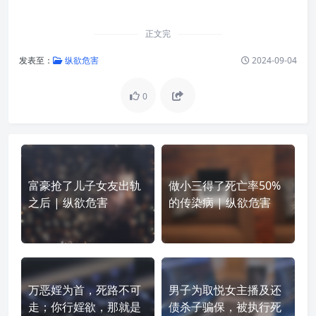
正文完
发表至：
纵欲危害
2024-09-04
0
富豪抢了儿子女友出轨
做小三得了死亡率50%
之后 | 纵欲危害
的传染病 | 纵欲危害
万恶婬为首，死路不可
男子为取悦女主播及还
走；你行婬欲，那就是
债杀子骗保，被执行死