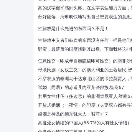
高的汉字似乎感到头疼。在文字表达能力方面，对
分好段落，清晰明快地写出自己想要表达的意思
性解放是什么先进的东西吗？不是！
性解放主义者们鼓吹的东西没有任何一样是他们
野蛮，最落后的国度找到其出身。下面我将这些
任意性交（即成年自愿隐秘即可性交）的南非沙
母系氏族（女权主义）的澳大利亚的土著居民,智
不穿衣服的非洲乌干达东北山区的卡拉莫贾人，
试婚（同居）的赤道几内亚某些部族,智商67
共用女性伴侣（多边恋）的非洲肯尼亚人,智商6
开放式婚姻（一夜情）的印度（夫妻双方都有寻
婚姻是神圣的德系犹太人，智商117
高度处女情结的中国人(86.7%的人有处女情结）,
低度处女情结的古英国人,智商100