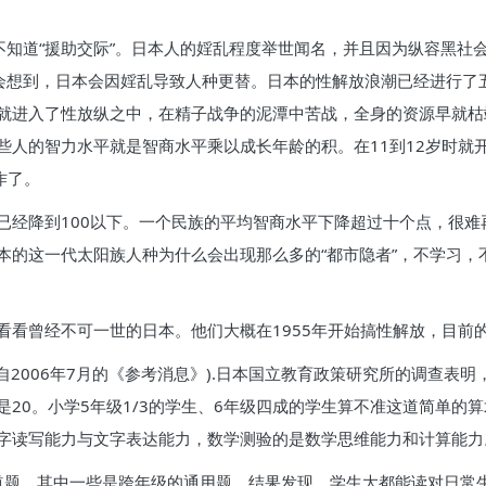
不知道“援助交际”。日本人的婬乱程度举世闻名，并且因为纵容黑社
人会想到，日本会因婬乱导致人种更替。日本的性解放浪潮已经进行了
就进入了性放纵之中，在精子战争的泥潭中苦战，全身的资源早就枯
些人的智力水平就是智商水平乘以成长年龄的积。在11到12岁时就
作了。
已经降到100以下。一个民族的平均智商水平下降超过十个点，很
本的这一代太阳族人种为什么会出现那么多的“都市隐者”，不学习，
看看曾经不可一世的日本。他们大概在1955年开始搞性解放，目前
2006年7月的《参考消息》).日本国立教育政策研究所的调查表明，
20。小学5年级1/3的学生、6年级四成的学生算不准这道简单的
字读写能力与文字表达能力，数学测验的是数学思维能力和计算能力
50道题，其中一些是跨年级的通用题。结果发现，学生大都能读对日