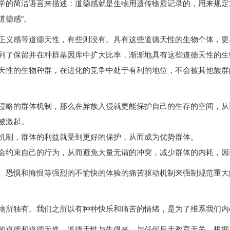
学的简洁语言来描述：道德感就是生物用遗传物质记录的，用来规定
道德感”。
正义感等道德天性，有些则没有。具有这些道德天性的生物个体，更
到了保留并在种群基因库中扩大比率，渐渐地具有这些道德天性的生
天性的生物种群，在进化的竞争中处于有利的地位，不会被其他族群
侵略的群体机制，那么在异族入侵就更能保护自己的生存的空间，从
被激起。
机制，群体的利益就受到更好的保护，从而成为优势群体。
会约束自己的行为，从而避免大量无谓的冲突，减少群体的内耗，因
、恐惧和悔恨等强烈的不愉快的体验的痛苦驱动机制来强制规范重大
物所独有。我们之所以有种种快乐和痛苦的情绪，是为了维系我们内
的道德和道德天性。道德天性与生俱来，与任何后天教育无关。根据