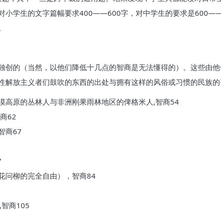
小学生的文字篇幅要求400——600字，对中学生的要求是600—
。
独创的（当然，以他们降低十几点的智商是无法懂得的）。这些由他
性解放主义者们鼓吹的东西的出处与拥有这样的风俗或习惯的民族的
漠高原的丛林人与非洲刚果雨林地区的俾格米人,智商54
商62
智商67
7
花问柳的完全自由），智商84
智商105