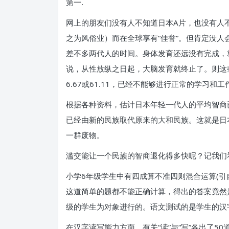
第一.
网上的朋友们没有人不知道日本A片，也没有人
之为风俗业）而在全球享有“佳誉”。但肯定没
差不多两代人的时间。身体发育还远没有完成，
说，从性放纵之日起，大脑发育就终止了。则这
6.67或61.11，已经不能够进行正常的学习和工
根据各种资料，估计日本年轻一代人的平均智商
已经由新的民族取代原来的大和民族。这就是日
一群废物。
滥交能让一个民族的智商退化得多快呢？记我们
小学6年级学生中有四成算不准四则混合运算(引自
这道简单的题都不能正确计算，得出的答案竟然是
级的学生为对象进行的。语文测试的是学生的汉
在汉字读写能力方面，有关“读”与“写”各出了