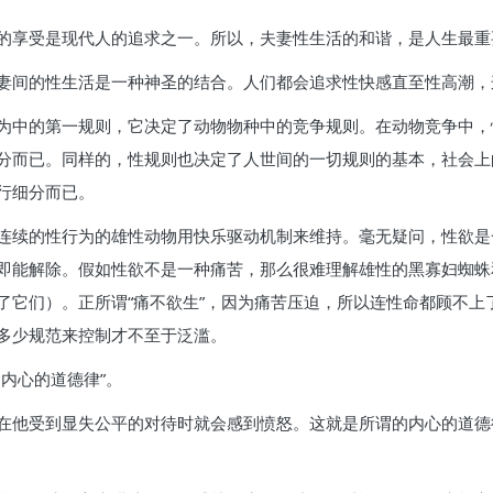
的享受是现代人的追求之一。所以，夫妻性生活的和谐，是人生最重
妻间的性生活是一种神圣的结合。人们都会追求性快感直至性高潮，
为中的第一规则，它决定了动物物种中的竞争规则。在动物竞争中，
分而已。同样的，性规则也决定了人世间的一切规则的基本，社会上
行细分而已。
连续的性行为的雄性动物用快乐驱动机制来维持。毫无疑问，性欲是
即能解除。假如性欲不是一种痛苦，那么很难理解雄性的黑寡妇蜘蛛
了它们）。正所谓“痛不欲生”，因为痛苦压迫，所以连性命都顾不上
多少规范来控制才不至于泛滥。
内心的道德律”。
在他受到显失公平的对待时就会感到愤怒。这就是所谓的内心的道德