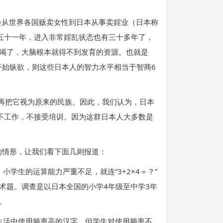
会从世界各国贩卖女性到日本从事卖婬业（日本称
五十一年，进入非常婬乱状态也有三十多年了，
竭了，大脑根本就得不到发育的资源。也就是
开始纵欲，则这些日本人的智力水平相当于智商6
难再把它视为原来的民族。因此，我们认为，日本
不工作，不接受培训。因为这群日本人大多数是
的情形，让我们看下面几则报道：
小学生的运算能力严重不足，就连“3+2×4＝？”
算术题。调查是以日本全国的小学4年级至中学3年
。
常生活中使用频率高的汉字，但学生对使用频率不