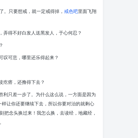
了。只要想戒，就一定戒得掉，
戒色吧
里面飞翔
病，弄得不好白发人送黑发人，于心何忍？
？
可叹可悲，哪里还乐得起来？
皮疙瘩，还撸得下去？
离胜利只差一步了。为什么这么说，一方面是因为
一样让你还要继续下去，所以你要对治的就剩心
立刻把念头换过来！我怎么换，去读经，地藏经，
。