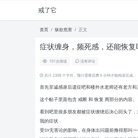
戒了它
首页
纵欲危害
正文
症状缠身，频死感，还能恢复吗
101
次阅读
没有评论
共计 2308 个字符，预计需要花费 6 分钟才能阅读完成。
首先至诚感谢后遗症吧和楼外水老师还有老方和
这个帖子里面包含 戒断 和 恢复 两部分的内容。
看到吧里很多朋友都被症状缠绕后决心回头了，
我的症状
受SY无害论的影响，在身体出问题前撸得那叫