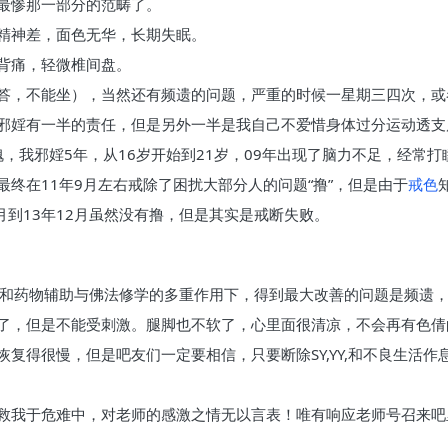
最惨那一部分的范畴了。
精神差，面色无华，长期失眠。
背痛，轻微椎间盘。
答，不能坐），当然还有频遗的问题，严重的时候一星期三四次，或
邪婬有一半的责任，但是另外一半是我自己不爱惜身体过分运动透支
愧，我邪婬5年，从16岁开始到21岁，09年出现了脑力不足，经常
最终在11年9月左右戒除了困扰大部分人的问题“撸”，但是由于
戒色
月到13年12月虽然没有撸，但是其实是戒断失败。
理和药物辅助与佛法修学的多重作用下，得到最大改善的问题是频遗，
了，但是不能受刺激。腿脚也不软了，心里面很清凉，不会再有色倩
复得很慢，但是吧友们一定要相信，只要断除SY,YY,和不良生活
救我于危难中，对老师的感激之情无以言表！唯有响应老师号召来吧