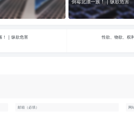
倒霉北漂一族！ | 纵欲危害
！ | 纵欲危害
性欲、物欲、权利