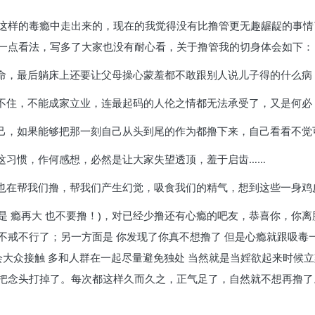
这样的毒瘾中走出来的，现在的我觉得没有比撸管更无趣龌龊的事情
一点看法，写多了大家也没有耐心看，关于撸管我的切身体会如下：
寿命，最后躺床上还要让父母操心蒙羞都不敢跟别人说儿子得的什么
接不住，不能成家立业，连最起码的人伦之情都无法承受了，又是何必
自己，如果能够把那一刻自己从头到尾的作为都撸下来，自己看看不觉
有这习惯，作何感想，必然是让大家失望透顶，羞于启齿……
鬼也在帮我们撸，帮我们产生幻觉，吸食我们的精气，想到这些一身鸡
是 瘾再大 也不要撸！)，对已经少撸还有心瘾的吧友，恭喜你，你
不戒不行了；另一方面是 你发现了你真不想撸了 但是心瘾就跟吸毒
会大众接触 多和人群在一起尽量避免独处 当然就是当婬欲起来时候
把念头打掉了。每次都这样久而久之，正气足了，自然就不想再撸了