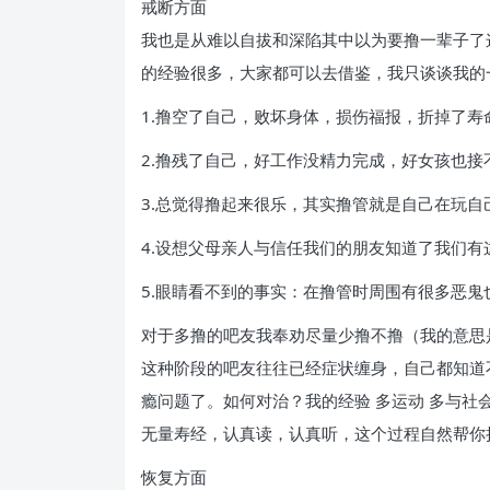
戒断方面
我也是从难以自拔和深陷其中以为要撸一辈子了
的经验很多，大家都可以去借鉴，我只谈谈我的
1.撸空了自己，败坏身体，损伤福报，折掉了
2.撸残了自己，好工作没精力完成，好女孩也
3.总觉得撸起来很乐，其实撸管就是自己在玩
4.设想父母亲人与信任我们的朋友知道了我们
5.眼睛看不到的事实：在撸管时周围有很多恶
对于多撸的吧友我奉劝尽量少撸不撸（我的意思
这种阶段的吧友往往已经症状缠身，自己都知道
瘾问题了。如何对治？我的经验 多运动 多与社
无量寿经，认真读，认真听，这个过程自然帮你
恢复方面