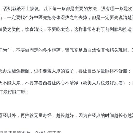
，否则就谈不上恢复。以下每一条都是主要的方法，没有哪一条是次
不行，一定要找个好中医先把身体湿热之气去掉；但是一定要先说清楚
麻辣烫之类的，饮食清淡，不要吃太饱，这样非常有利于前列腺和控
微汗为佳，不要做固定的多少距离，肾气充足后自然恢复快精关巩固
，想办法避免接触，也不要盖太厚的被子，要让自己尽量睡得不舒服；
白天不能太累，不要东看西看让内心不清净（欧美大片也最好别看）
午最好能午眠；
本愿经以外，再推荐无量寿经，越长越好，因为在经典的时间越长心