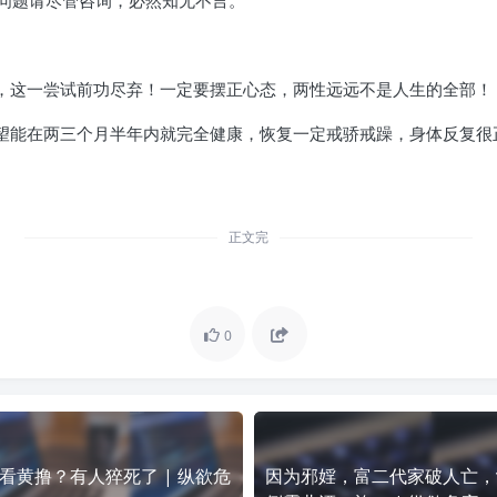
问题请尽管咨询，必然知无不言。
了，这一尝试前功尽弃！一定要摆正心态，两性远远不是人生的全部！
奢望能在两三个月半年内就完全健康，恢复一定戒骄戒躁，身体反复
正文完
0
看黄撸？有人猝死了 | 纵欲危
因为邪婬，富二代家破人亡，