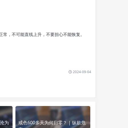
很正常，不可能直线上升，不要担心不能恢复。
2024-09-04
沦为
戒色600多天为何归零？ | 纵欲危