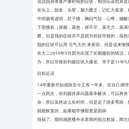
说说我身体最严重时候的症状，相信应该也算是
在头上，脱发，头晕，脑力匮乏，记忆力衰退，
中间肠胃虚弱，肚子痛，胸闷气短，心悸，腰酸
下面慢前（尿频，尿急，尿不尽，尿无力，尿滴
磨。但是我的症状并不是因为邪婬导致的，虽然
我的症状可以用 元气大伤 来形容。但是说来惭
在大二2010年5月因为出现了长期腿软的情况，
为，所以导致前列腺症状大爆发。等于是11年9
目前近况
14年重新开始戒除至今又有一年多。在自己调
一点四次，前列腺排尿问题基本解决，可以再坐
杂，所以虽然这么长时间，但是走了很多弯路，恢
就能恢复的，如果能学佛那更是因祸
得福了。期间感恩楼外水老师的指点救拔，两次