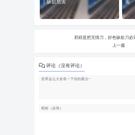
| 纵欲危害
害
邪婬是把无情刀，好色纵欲刀必落
上一篇
评论（没有评论）