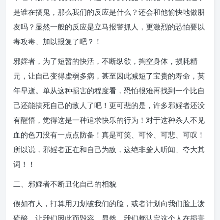
是谁在搞鬼，那么我们的反应是什么？还会和他愉快地做朋
友吗？显然一般的反应是立马报警抓人，更激烈的恐怕要以
毒攻毒、加以报复了吧？！
邪婬者，为了短暂的快活，不断纵欲，掏空身体，损耗精
元，让自己变得虚弱多病，甚至因此减短了宝贵的寿命，英
年早逝。单从这种损害的程度看，恐怕很难再找到一个比自
己还能搞死自己的敌人了吧！更可悲的是，许多邪婬者还没
有醒悟，觉得这是一种追求快乐的行为！对于这种杀人不见
血的色刀没有一点点防备！真是可笑、可怜、可悲、可叹！
所以说，邪婬者正在和自己为敌，这绝非耸人听闻、夸大其
词！！
二、邪婬者不断丑化自己的相貌
假如有人，打算用刀划破我们的脸，或者计划向我们脸上泼
硫酸，让我们因此而毁容。显然，我们都认定这个人在损害