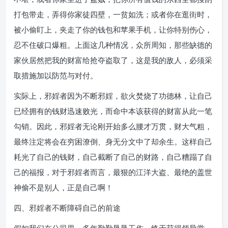
打包带走，弄得你家徒四壁，一贫如洗；或者你在逛街时，
被小偷盯上，夹走了你的钱包和苹果手机，让你特别伤心，
忍不住破口爆粗。上面这几种情况，众所周知，那些缺德的
家伙居然把我的财富给抢夺盗取了，这是我的敌人，必须采
取措施加以防范与对付。
实际上，邪婬者因为不断邪婬，欲火焚烧了功德林，让自己
已经拥有的钱财迅速败光，而命中本该获得的财富从此一笔
勾销。因此，邪婬者无论刚开始多么腰才万贯，财大气粗，
最终注定将会在穷困潦倒、身无分文中了却余生。这样自己
耗光了自己的钱财，自己截断了自己的财路，自己糟蹋了自
己的福报，对于邪婬者而言，最狠的江洋大盗、最绝的盖世
神偷不是别人，正是自己啊！
四、邪婬者不断障碍自己的前途