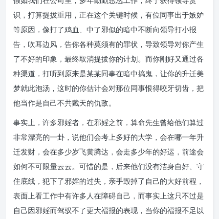
假如我们在公司里，多年勤勤恳恳工作，终于获得领导赏
识，打算提拔重用，正在这个关键时候，有位同事出于嫉妒
等原因，像打了鸡血、中了邪似的暗中不断向领导打小报
告，吹耳边风，告你各种莫须有的罪状，导致领导对你产生
了不好的印象，最终取消提拔你的计划。而你刚好又通过各
种渠道，打听到原来是某某同事在暗中搞鬼，让你的升迁美
梦就此泡汤，这时的你估计会对那位同事恨得咬牙切齿，把
他当作是自己不共戴天的仇敌。
事实上，许多邪婬者，在邪婬之前，算命先生曾给他们算过
非常漂亮的一卦，说他们会考上多好的大学，会在哪一年升
迁发财，会在多少岁飞黄腾达，会走多少年的好运，前途会
如何不可限量云云。可惜的是，后来他们没有洁身自好、守
住底线，犯下了邪婬的过失，亲手毁掉了自己的大好前程，
表面上看工作中有许多人在障碍自己，而事实上这只不过是
自己因邪婬而驾驭不了更大福报的表现，当你的福报不足以