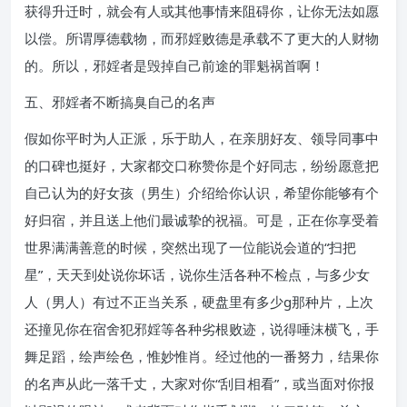
获得升迁时，就会有人或其他事情来阻碍你，让你无法如愿
以偿。所谓厚德载物，而邪婬败德是承载不了更大的人财物
的。所以，邪婬者是毁掉自己前途的罪魁祸首啊！
五、邪婬者不断搞臭自己的名声
假如你平时为人正派，乐于助人，在亲朋好友、领导同事中
的口碑也挺好，大家都交口称赞你是个好同志，纷纷愿意把
自己认为的好女孩（男生）介绍给你认识，希望你能够有个
好归宿，并且送上他们最诚挚的祝福。可是，正在你享受着
世界满满善意的时候，突然出现了一位能说会道的“扫把
星”，天天到处说你坏话，说你生活各种不检点，与多少女
人（男人）有过不正当关系，硬盘里有多少g那种片，上次
还撞见你在宿舍犯邪婬等各种劣根败迹，说得唾沫横飞，手
舞足蹈，绘声绘色，惟妙惟肖。经过他的一番努力，结果你
的名声从此一落千丈，大家对你“刮目相看”，或当面对你报