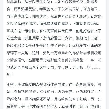
到高富帅，这里以男生为例），她不仅貌美如花，婀娜多
姿，而且温柔贤淑，孝顺善良；不仅冰清玉洁，守身如玉，
而且家境殷实，知书达理。然后你喜欢到语无伦次，就对她
发起了猛烈的追求，而她最终被你感动，正准备要接纳你。
可就在这个节骨眼，有位高富帅从天而降，他刚好也看上了
这位女生，并且用尽了所有恋爱三十六计、泡妞七十二变，
最终把那位女生硬生生给他夺了过去，让你脱单奔小康的梦
想碎了一大地，这时，受到一万点暴击的你估计会带着极度
悲愤的语气，当面用手指着那位高富帅的高鼻梁，一字一顿
地从牙缝里挤出八个大字：放，学，别，走，操，场，上，
见！
没错，夺你所爱的人被你看作是情敌，这一点毋庸置疑。可
是，有句话说得好，福报相当，方为夫妻。作为邪婬者，在
邪婬之前，原本姻缘还不错，月老给你们牵了红线，另一头
系着的，是一位才貌俱全的佳人，就等时辰一到，让你们俩