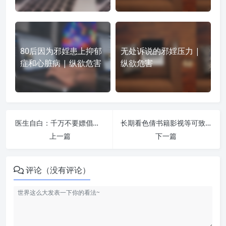
80后因为邪婬患上抑郁
无处诉说的邪婬压力 |
症和心脏病 | 纵欲危害
纵欲危害
医生自白：千万不要嫖倡，得了性病太痛苦了 | 纵欲危害
长期看色倩书籍影视等可致阳痿、早泄 | 纵欲危害
上一篇
下一篇
评论（没有评论）