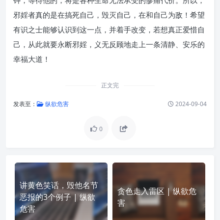
钟，等待他的，将是各种生命无法承受的惨痛代价。所以，
邪婬者真的是在搞死自己，毁灭自己，在和自己为敌！希望
有识之士能够认识到这一点，并着手改变，若想真正爱惜自
己，从此就要永断邪婬，义无反顾地走上一条清静、安乐的
幸福大道！
正文完
发表至：
纵欲危害
2024-09-04
0
讲黄色笑话，毁他名节
贪色走入雷区 | 纵欲危
恶报的3个例子 | 纵欲
害
危害