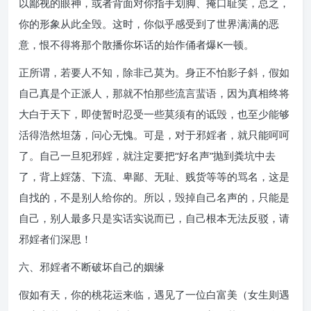
以鄙视的眼神，或者背面对你指手划脚、掩口耻笑，总之，
你的形象从此全毁。这时，你似乎感受到了世界满满的恶
意，恨不得将那个散播你坏话的始作俑者爆K一顿。
正所谓，若要人不知，除非己莫为。身正不怕影子斜，假如
自己真是个正派人，那就不怕那些流言蜚语，因为真相终将
大白于天下，即使暂时忍受一些莫须有的诋毁，也至少能够
活得浩然坦荡，问心无愧。可是，对于邪婬者，就只能呵呵
了。自己一旦犯邪婬，就注定要把“好名声”抛到粪坑中去
了，背上婬荡、下流、卑鄙、无耻、贱货等等的骂名，这是
自找的，不是别人给你的。所以，毁掉自己名声的，只能是
自己，别人最多只是实话实说而已，自己根本无法反驳，请
邪婬者们深思！
六、邪婬者不断破坏自己的姻缘
假如有天，你的桃花运来临，遇见了一位白富美（女生则遇