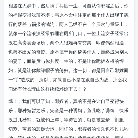
相遇在人群中，然后携手共度一生。可自从你邪婬之后，你
的福报变得浅薄不堪，与原本命中注定的那个佳人出现了德
行的落差与福报的鸿沟，两人已经不在一个层次与量级上，
就像一个流浪汉经常躺睡在厕所门口，一位上流女子经常出
没在高贵宴会场所，两个人很难再有交集，即使偶然相遇，
也擦不出爱的奇迹。原本属于你的貌美佳人，最终成为别人
的妻子，而最后与你共度一生的，不是让你跪搓衣板的悍
妇，就是让你戴绿帽子的荡妇。这一切，都是因自己邪婬而
一“手”造成的，所以，如果自己不是在跟自己为敌，那么我
们还有什么理由这样继续邪婬下去！？
综上，我们可以了知，邪婬者，真的不是在让自己变得快
乐，那种短暂之乐，完全是一种诱饵，鱼儿吃了诱饵，快乐
没过几秒钟，就被钓上岸，等待它的，就是被去鳞、剖腹、
切割、蒸煮的悲惨命运，同样的，邪婬者的快乐也不过几秒