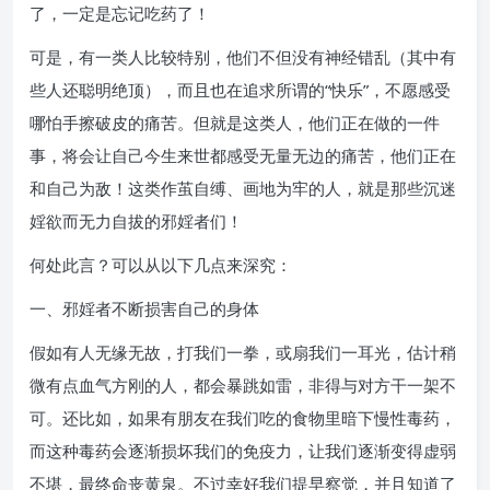
了，一定是忘记吃药了！
可是，有一类人比较特别，他们不但没有神经错乱（其中有
些人还聪明绝顶），而且也在追求所谓的“快乐”，不愿感受
哪怕手擦破皮的痛苦。但就是这类人，他们正在做的一件
事，将会让自己今生来世都感受无量无边的痛苦，他们正在
和自己为敌！这类作茧自缚、画地为牢的人，就是那些沉迷
婬欲而无力自拔的邪婬者们！
何处此言？可以从以下几点来深究：
一、邪婬者不断损害自己的身体
假如有人无缘无故，打我们一拳，或扇我们一耳光，估计稍
微有点血气方刚的人，都会暴跳如雷，非得与对方干一架不
可。还比如，如果有朋友在我们吃的食物里暗下慢性毒药，
而这种毒药会逐渐损坏我们的免疫力，让我们逐渐变得虚弱
不堪，最终命丧黄泉。不过幸好我们提早察觉，并且知道了