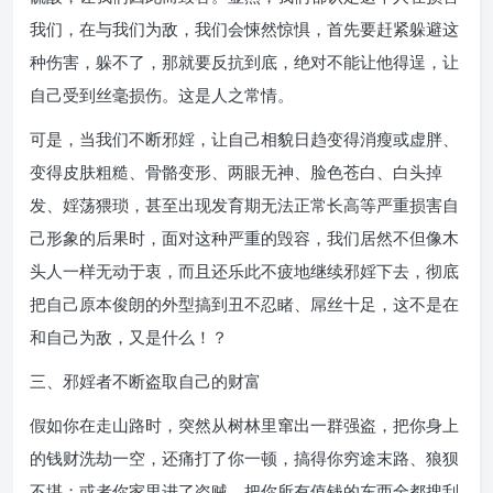
我们，在与我们为敌，我们会悚然惊惧，首先要赶紧躲避这
种伤害，躲不了，那就要反抗到底，绝对不能让他得逞，让
自己受到丝毫损伤。这是人之常情。
可是，当我们不断邪婬，让自己相貌日趋变得消瘦或虚胖、
变得皮肤粗糙、骨骼变形、两眼无神、脸色苍白、白头掉
发、婬荡猥琐，甚至出现发育期无法正常长高等严重损害自
己形象的后果时，面对这种严重的毁容，我们居然不但像木
头人一样无动于衷，而且还乐此不疲地继续邪婬下去，彻底
把自己原本俊朗的外型搞到丑不忍睹、屌丝十足，这不是在
和自己为敌，又是什么！？
三、邪婬者不断盗取自己的财富
假如你在走山路时，突然从树林里窜出一群强盗，把你身上
的钱财洗劫一空，还痛打了你一顿，搞得你穷途末路、狼狈
不堪；或者你家里进了盗贼，把你所有值钱的东西全都搜刮