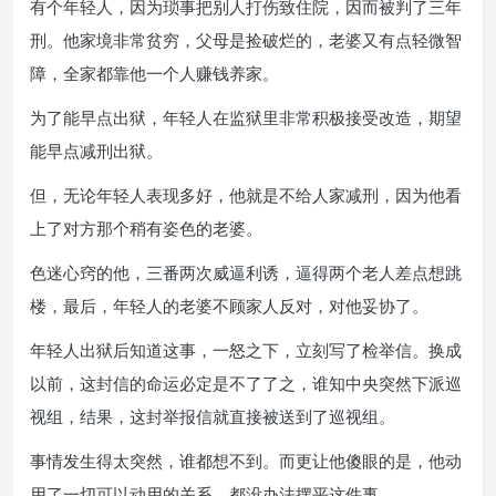
有个年轻人，因为琐事把别人打伤致住院，因而被判了三年
刑。他家境非常贫穷，父母是捡破烂的，老婆又有点轻微智
障，全家都靠他一个人赚钱养家。
为了能早点出狱，年轻人在监狱里非常积极接受改造，期望
能早点减刑出狱。
但，无论年轻人表现多好，他就是不给人家减刑，因为他看
上了对方那个稍有姿色的老婆。
色迷心窍的他，三番两次威逼利诱，逼得两个老人差点想跳
楼，最后，年轻人的老婆不顾家人反对，对他妥协了。
年轻人出狱后知道这事，一怒之下，立刻写了检举信。换成
以前，这封信的命运必定是不了了之，谁知中央突然下派巡
视组，结果，这封举报信就直接被送到了巡视组。
事情发生得太突然，谁都想不到。而更让他傻眼的是，他动
用了一切可以动用的关系，都没办法摆平这件事。