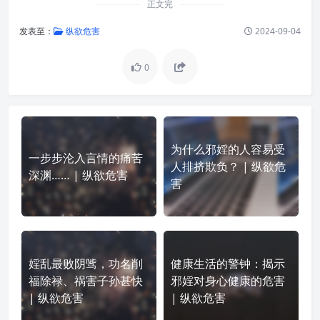
正文完
发表至：
纵欲危害
2024-09-04
0
为什么邪婬的人容易受
一步步沦入言情的痛苦
人排挤欺负？ | 纵欲危
深渊…… | 纵欲危害
害
婬乱最败阴骘，功名削
健康生活的警钟：揭示
福除禄、祸害子孙甚快
邪婬对身心健康的危害
| 纵欲危害
| 纵欲危害