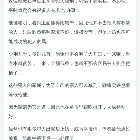
这位叔叔在单位里掌管犯人减刑，可谓手握实权。不必说，
平时肯定会有很多人去求他“办事”。
他挺聪明，看到上面抓得比较严，因此他并不去招惹有权势
的人，只敢欺负那种家境不好，没权没势，即使上访也不可
能成功的犯人家属。
少则几千，多则几万，他倒也不会狮子大开口，一来嘛，对
方本就贫苦，二来，金额低些，也就不那么容易被人抓住把
柄了。
这些犯人的家属，为了自己的亲人可以减刑，砸锅卖铁也要
筹钱给他。
因为深谙为官之道，因此他在单位里很吃得开，人缘特别
好。
虽然也有很多犯人出狱后上访，或写举报信，但都被他通过
关系，给暗中截下后一一处理了。