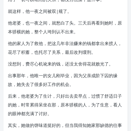
就这样，他一夜之间被双|规了。
他老婆，也一夜之间，就愁白了头。三天后再看到她时，原
本骄横的她，整个人垮到认不出来。
他的家人为了救他，把这几年非法赚来的钱都拿出来捞人，
花尽了积蓄，也托尽了关系，最后改判缓刑。
没想到，费尽心机讹来的钱，还没太舍得花就败光了。
出事那年，他唯一的女儿刚毕业，因为父亲成阶下囚的缘
故，她失去了很多好工作的机会。
后来，他老婆为了生计，只好出去卖早点，过惯了舒适日子
的她，时常累得呆坐在那，原本骄横的人，为了生意，看人
的眼神都充满了讨好。
其实，她做的饼味道挺好的，但当我得知她家那缺德的往事