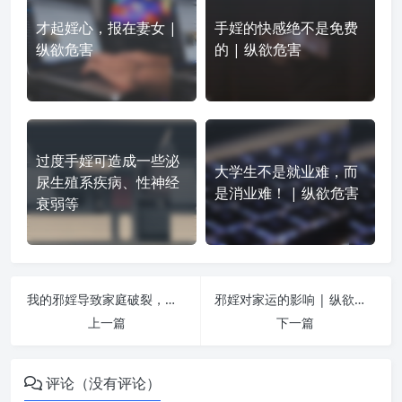
才起婬心，报在妻女 |
手婬的快感绝不是免费
纵欲危害
的 | 纵欲危害
过度手婬可造成一些泌
大学生不是就业难，而
尿生殖系疾病、性神经
是消业难！ | 纵欲危害
衰弱等
我的邪婬导致家庭破裂，生不如死 | 纵欲危害
邪婬对家运的影响 | 纵欲危害
上一篇
下一篇
评论（没有评论）