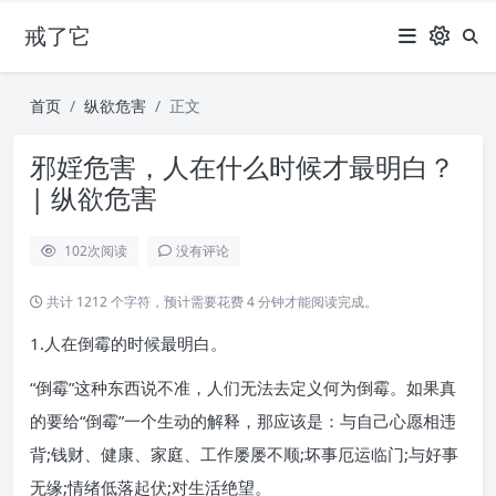
戒了它
首页
纵欲危害
正文
邪婬危害，人在什么时候才最明白？
| 纵欲危害
102
次阅读
没有评论
共计 1212 个字符，预计需要花费 4 分钟才能阅读完成。
1.人在倒霉的时候最明白。
“倒霉”这种东西说不准，人们无法去定义何为倒霉。如果真
的要给“倒霉”一个生动的解释，那应该是：与自己心愿相违
背;钱财、健康、家庭、工作屡屡不顺;坏事厄运临门;与好事
无缘;情绪低落起伏;对生活绝望。