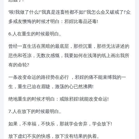
‘唉!我做了什么!’‘我真是连畜牲都不如!’‘我怎么会又破戒了!’众
多戒友懊悔的时候才明白：邪婬比毒品还毒!
6.人在重生的时候最明白。
曾经一直生活在黑暗的最底层，那些沉重，那些无法讲述的
悲伤和苍凉，无数次感慨，我要如何在浅薄的纸上画出我所
有的命轮?
一条改变命运的路径势在必行 ，邪婬的痛不能束缚我的一
生，重生已迫在眉睫，激荡的心已然沸腾!
绝地重生的时候才明白：戒除邪婬!就能改变命运!
7.人在放下的时候最明白。
如果，不幸福，不快乐，那就学会舍弃，学会放下!
放下虚幻不实的快感，放下没有结果的执着。