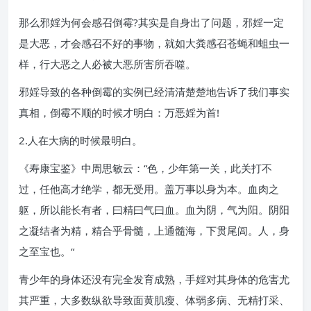
那么邪婬为何会感召倒霉?其实是自身出了问题，邪婬一定
是大恶，才会感召不好的事物，就如大粪感召苍蝇和蛆虫一
样，行大恶之人必被大恶所害所吞噬。
邪婬导致的各种倒霉的实例已经清清楚楚地告诉了我们事实
真相，倒霉不顺的时候才明白：万恶婬为首!
2.人在大病的时候最明白。
《寿康宝鉴》中周思敏云：“色，少年第一关，此关打不
过，任他高才绝学，都无受用。盖万事以身为本。血肉之
躯，所以能长有者，曰精曰气曰血。血为阴，气为阳。阴阳
之凝结者为精，精合乎骨髓，上通髓海，下贯尾闾。人，身
之至宝也。“
青少年的身体还没有完全发育成熟，手婬对其身体的危害尤
其严重，大多数纵欲导致面黄肌瘦、体弱多病、无精打采、