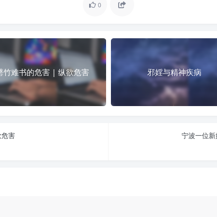
0
罄竹难书的危害 | 纵欲危害
邪婬与精神疾病
欲危害
宁波一位新