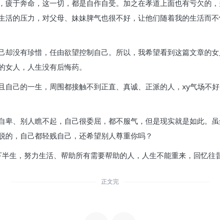
，疲于奔命，这一切，都是自作自受。加之在孝道上面也有亏欠的，
生活的压力，对父母、妹妹脾气也很不好，让他们随着我的生活而不
己却没有珍惜，任由欲望控制自己。所以，我希望看到这篇文章的女
的女人，人生没有后悔药。
且自己的一生，周围都接触不到正直、真诚、正派的人，xy气场不
自卑、别人瞧不起，自己很委屈，都不服气，但是现实就是如此。虽
脱的，自己都轻贱自己，还希望别人尊重你吗？
下半生，努力生活、帮助所有需要帮助的人，人生不能重来，回忆往
正文完