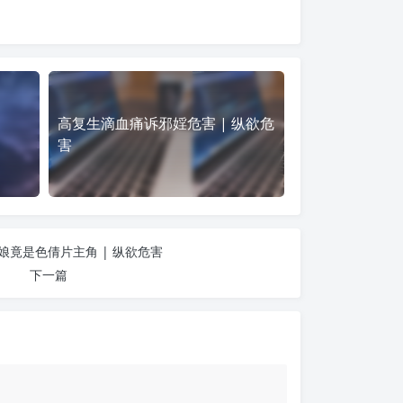
高复生滴血痛诉邪婬危害 | 纵欲危
害
娘竟是色倩片主角 | 纵欲危害
下一篇