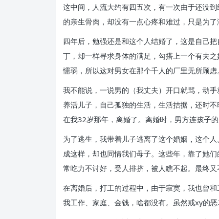
这中间，人流大约有四五次，有一次由于还没到
的亲生骨肉，却没有一点心疼和难过，只是为了
四年后，勉强还是和这个人结婚了，这是自己把
丁，却一样寻求身体的满足，勾搭上一个有夫之
懦弱，所以这对男女在那个千人的厂里无所顾虑
我不能说，一说男的（我丈夫）开口就骂，动手
养活儿子，自己孤独的生活，生活拮据，还时不
在我32岁那年，离婚了。离婚时，男方连孩子
为了逃生，我带着儿子逃离了这个婚姻，这个人
成这样，却也同情我们母子。这些年，靠了她们
常吃力不讨好，受人排挤，被人瞧不起。最终又
在离婚后，打工的过程中，由于寂寞，我也曾和
我工作、家庭、金钱，啥都没有。虽然戒xy的