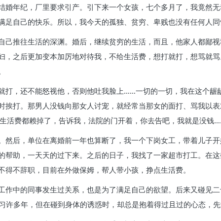
结婚年纪，厂里要求引产。引下来一个女孩，七个多月了，我竟然无
满足自己的快乐。所以，我今天的孤独、贫穷、卑贱也没有任何人同
自己推往生活的深渊。婚后，继续贫穷的生活，而且，他家人都鄙视
妇，之后更加变本加厉地对待我，不给生活费，想打就打，想骂就骂
。
就打，还不能怒视他，否则他吐我脸上……一切的一切，我在这个龌
时挨打。那男人没钱向那女人讨宠，就经常当那女的面打、骂我以表
的生活费都赖掉了，告诉我，法院的门开着，你去告吧，我就是没钱…
。然后，单位在离婚前一年也算断了，我一个下岗女工，带着儿子开
的帮助，一天天的过下来。之后的日子，我找了一家超市打工。在这
不得不辞职，目前在外做保姆，帮人带小孩，挣点生活费。
工作中的同事发生过关系，也是为了满足自己的欲望。后来又碰见二
恶习许多年，但在碰到身体的诱惑时，却总是抱着得过且过的心态，