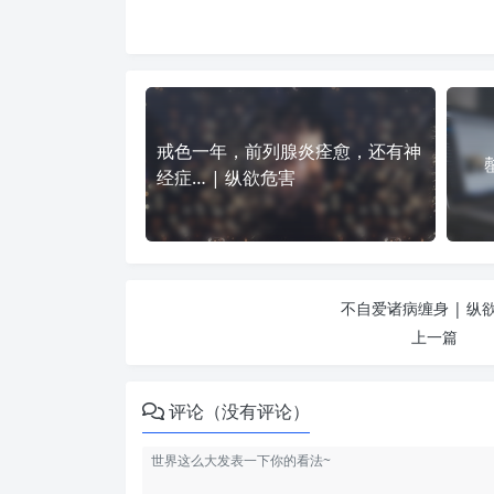
戒色一年，前列腺炎痊愈，还有神
经症… | 纵欲危害
不自爱诸病缠身 | 纵
上一篇
评论（没有评论）