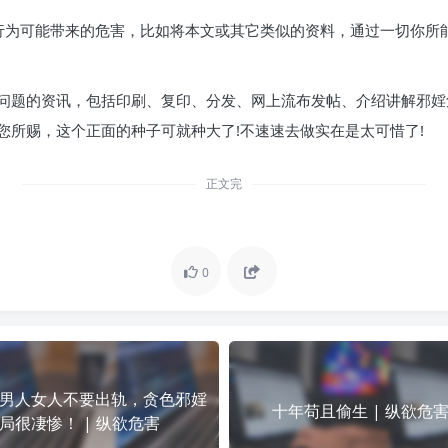
行为可能带来的危害，比如将本文或其它类似的资料，通过一切你所
问题的资讯，包括印刷、复印、分发、网上流布发帖、介绍讲解邪婬
您所赐，这个正面的种子可就种大了!不速速去做实在是太可惜了!
正文完
0
男人女人不要出轨，贪色邪婬
十年苟且偷生 | 纵欲危
局很凄惨！ | 纵欲危害