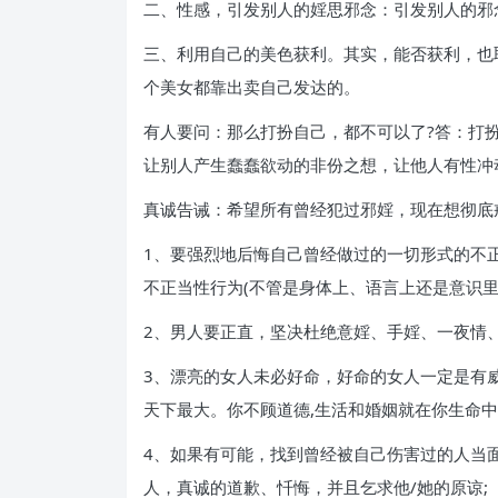
二、性感，引发别人的婬思邪念：引发别人的邪
三、利用自己的美色获利。其实，能否获利，也
个美女都靠出卖自己发达的。
有人要问：那么打扮自己，都不可以了?答：打
让别人产生蠢蠢欲动的非份之想，让他人有性冲动
真诚告诫：希望所有曾经犯过邪婬，现在想彻底
1、要强烈地后悔自己曾经做过的一切形式的不正
不正当性行为(不管是身体上、语言上还是意识里)
2、男人要正直，坚决杜绝意婬、手婬、一夜情、
3、漂亮的女人未必好命，好命的女人一定是有
天下最大。你不顾道德,生活和婚姻就在你生命中
4、如果有可能，找到曾经被自己伤害过的人当
人，真诚的道歉、忏悔，并且乞求他/她的原谅;