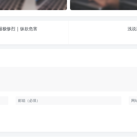
极惨烈 | 纵欲危害
浅说