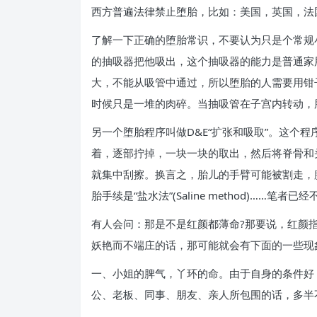
西方普遍法律禁止堕胎，比如：美国，英国，法
了解一下正确的堕胎常识，不要认为只是个常规
的抽吸器把他吸出，这个抽吸器的能力是普通家
大，不能从吸管中通过，所以堕胎的人需要用钳
时候只是一堆的肉碎。当抽吸管在子宫内转动，
另一个堕胎程序叫做D&E“扩张和吸取”。这个
着，逐部拧掉，一块一块的取出，然后将脊骨和头颅骨压
就集中刮擦。换言之，胎儿的手臂可能被割走，
胎手续是“盐水法”(Saline method)……笔者
有人会问：那是不是红颜都薄命?那要说，红颜
妖艳而不端庄的话，那可能就会有下面的一些现
一、小姐的脾气，丫环的命。由于自身的条件好
公、老板、同事、朋友、亲人所包围的话，多半