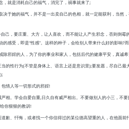
念，就是消耗自己的福气，消完了，祸事就来了;
取决于她的福气，并不是一出卖自己的色相，就一定能获利，当然，
扮自己，要庄重、大方，让人喜欢，而不能让人产生邪念，否则倒霉
的感受，即是“性感”。这样的种子，会给别人带来什么好的影响?而
戒除邪婬的人，为了你的事业和家人，包括后代的健康平安，真诚希
当的性行为(不管是身体上、语言上还是意识里);要发愿，尽自己
;
包情人等一切形式的邪婬!
威严相。学会自爱自重,日久自有威严相出。不要做别人的小三，不
给你狠狠的教训!
面道歉、忏悔，或者找一个你信得过的某位德高望重的人，在他面前