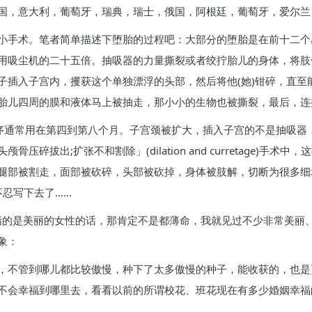
国，意大利，葡萄牙，瑞典，瑞士，俄国，阿根廷，葡萄牙，爱尔兰
小手术。笔者简单描述下堕胎的过程吧：大部分的堕胎是在前十二个
用吸尘机的二十五倍。抽吸器的力量撕裂或者绞拧胎儿的身体，将肢
子插入子宫内，攫获这个单独漂浮的头部，然后将他(她)钳碎，直至
胎儿四周的膜和液体马上被抽走，那小小的生物也被撕裂，最后，连
程序通常用在第四到第八个月。子宫颈被扩大，插入子宫的不是抽吸器
碎拔出;扩张不和割除」(dilation and curretage)手
腿部被割走，面部被砍碎，头部被砍掉，身体被肢解，切断为很多细
已经不忍写下去了……
指的是美丽的女性的话，那肯定不是都薄命，我就见过不少非常美丽
象：
，不管到哪儿都比较傲慢，种下了太多傲慢的种子，能收获的，也是
不会幸福到哪里去，看看以前的所谓校花、班花现在有多少婚姻幸福