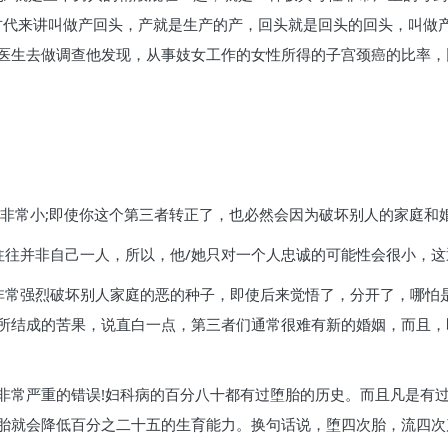
古代来讲叫做产回头，产就是生产的产，回头就是回头的回头，叫做
医生去做调查他发现，从事妓女工作的女性所得的子宫颈癌的比率，
会非常小;即使你这个第三者转正了，也必然会因为破坏别人的家庭和
往往并非自己一人，所以，他/她只对一个人忠诚的可能性会很小，这
非常强烈破坏别人家庭的恶的种子，即使后来觉悟了，分开了，哪怕
所结成的苦果，说直白一点，第三者们通常很难有新的婚姻，而且，
非常严重的错误!妇科病的百分八十都有过堕胎的历史。而且凡是有
胎就会降低百分之二十五的生育能力。换句话说，堕四次胎，流四次