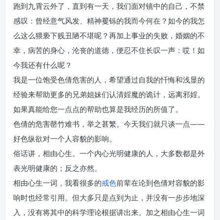
跑到九霄云外了，直到有一天，我们面对镜中的自己，不禁
感叹：曾经意气风发、精神矍铄的我而今何在？如今的我怎
么这么猥亵下贱丑陋不堪呢？再加上事业的失败，婚姻的不
幸，病苦的身心，沦丧的道德，便忍不住长叹一声：哎！如
今我还有什么呢？
我是一位饱受色倩危害的人，希望通过自我的忏悔和浅显的
经验来帮助更多的兄弟姐妹们认清婬魔的诡计，远离邪婬。
如果真能给您一点点的帮助也算是我经历的所值了。
色倩的危害罄竹难书，举之甚繁。今天我们就只谈一点——
好色纵欲对一个人容貌的影响。
俗话讲，相由心生。一个内心光明健康的人，大多数都是外
表光明健康的；反之亦然。
相由心生一词，我看很多的
戒色
前辈在论到色倩对容貌的影
响时也经常引用。但大多只是点到为止，并没有一步步地深
入，没有将其中的科学理论根据讲出来。加之相由心生一词