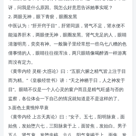
讶，问我是什么原因。我怎么好意思告诉她事实呢？
2. 两眼无神，眼下青瘀，眼圈发黑
中医认为：“肝开窍于目”，肝肾同源，肾气不足，肾水便不
能滋养肝木，两眼便无神，眼圈发黑。肾气充足的人，眼睛
清澈明亮，奕奕有神。一般脑子里经常想一些乌七八糟的色
倩事情的人，眼睛往往很浑浊，两只眼睛像喝醉酒一样游离
而没有定力。
《黄帝内经 灵枢·大惑论》曰：“五脏六腑之精气皆上注于目
而为精。”《皇极经世书》讲：“天之神栖于日，人之神发于
目”。眼睛不仅是一个人心灵的窗户而且是精气旺盛与否的
监察，各位体会一下自己的情况就知道是不是这样的了。
3.面色土黄憔悴早衰
《黄帝内经 上古天真论》曰：“女子。五七，阳明脉衰，面
始焦，发始堕六七，三阳脉衰于上，面皆焦，发始白。男子
五八，肾气衰，发堕齿槁。六八，阳气衰竭于上，面焦，发