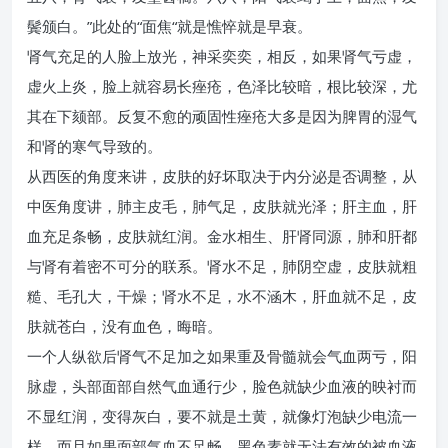
鬓颁白。”此处的“面焦“就是憔悴就是早衰。
肾气充足的人脸上放光，神采奕奕，相反，如果肾气亏虚，
虚火上炎，脸上就容易长痤疮，色泽比较暗，根比较深，尤
其在下颏部。反复不愈的顽固性痤疮大多是因为脾胃的湿气
和肾的寒气导致的。
从西医的角度来讲，皮肤的好坏取决于内分泌是否调整，从
中医角度讲，肺主皮毛，肺气足，皮肤就光泽；肝主血，肝
血充足条畅，皮肤就红润。金水相生、肝肾同源，肺和肝都
与肾有着密不可分的联系。肾水不足，肺阴空虚，皮肤就粗
糙、毛孔大，干燥；肾水不足，水不涵木，肝血就不足，皮
肤就苍白，没有血色，晦暗。
一个人纵欲后肾气不足加之如果重及骨髓就会气血两亏，阳
脉虚，头部面部自然气血通行少，脸色就缺少血液的映衬而
不显红润，变得灰白，要不就是土黄，就像灯泡缺少电流一
样。而且如果面部气血不足畅，黑色素就无法有效的被血液