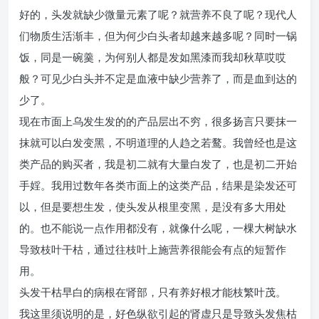
好的，头发就缺少微量元素了呢？就营养不良了呢？现代人
们物质生活渐丰，但为何少白头者却越来越多呢？同时一锅
饭，同是一碗羹，为何别人都是发如黑漆而我却秋草哎哎
般？可见少白头并不定是血液中缺少营养了，而是血到达的
少了。
现在市面上乌发生发的的产品层出不穷，很多扬言只要抹一
抹就可以白发变黑，不明道理的人趋之若鹜。我曾经也是这
类产品的购买者，我是初二就有大量白发了，也是初二开始
手婬。我用过数年各类市面上的这类产品，结果是染发还可
以，但是要想生发，使头发从根里变黑，是没有多大用处
的。也不能说一点作用都没有，就像什么呢，一棵大树缺水
导致枝叶干枯，通过往枝叶上施营养很能会有点的短暂作
用。
头发干枯早白的病根在肾部，只有养好根才能枝繁叶茂。
我这里须说明的是，好色纵欲引起的肾虚只是导致头发焦枯