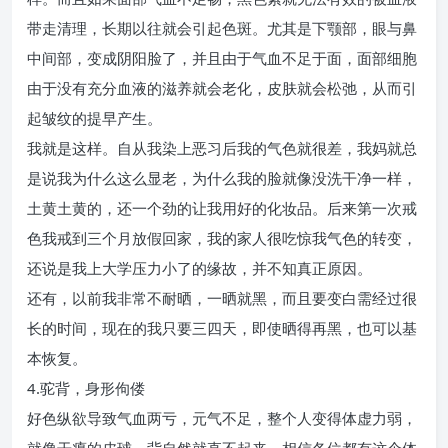
带走清理，长期以往就会引起色斑。尤其是下颚部，眼与鼻
中间部，变成阴阳脸了，并且由于气血不足于面，面部细胞
由于没有充分血液的滋养就会老化，皮肤就会松弛，从而引
起皱纹的提早产生。
我就是这样。自从我染上恶习后我的气色就很差，我妈就总
是说我为什么这么显老，为什么我的脸就像没洗干净一样，
土黄土黄的，还一个劲的让我用好的化妆品。后来第一次戒
色我戒到三个月放假回家，我的家人很吃惊我气色的转变，
还说是我上大学压力小了的缘故，并不知真正原因。
还有，以前我非常不耐晒，一晒就黑，而且要变白需经过很
长的时间，现在的我只要三四天，即使晒得再黑，也可以基
本恢复。
4.驼背，身形佝偻
好色纵欲导致气血两亏，元气不足，整个人变得体虚力弱，