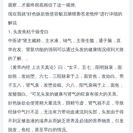
观察，才最终彻底相信了这一规律。
现在我就“好色纵欲致使容貌丑陋猥亵苍老憔悴”进行详细的
解说
1. 头发焦枯干燥变白
中医讲“肾主藏精，主水液，纳气，主骨生髓，通于脑，其
华在发。肾脏功能的强弱可以通过头发的健康情况得到大致
的了解、。
《黄帝内经 上古天真论》曰：“女子。五七，阳明脉衰，面
始焦，发始堕。六七，三阳脉衰于上，面皆焦，发始白。男
子五八，肾气衰，发堕齿槁。六八，阳气衰竭于上，面焦，
发鬓颁白。”可见头发的健康与肾气的旺衰有很大的关系。
好色纵欲会使肾精大量流失，阴精亏虚，肾气就不足，导致
经脉中气行不足，无法有力带动血液流到头部，头发由于得
不到足够血液的滋养从而缺乏营养及必须的营养物质，引发
脱发，焦枯，甚至早白的情况。