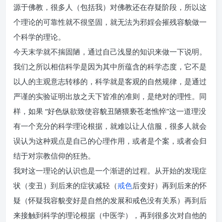
源于佛教，很多人（包括我）对佛教还在存疑阶段，所以这
个理论的可靠性就不很坚固，就无法为邪婬会摧残容貌做一
个科学的理论。
今天末学就不揣固陋，通过自己浅显的知识来做一下说明。
我们之所以相信科学是因为其中所蕴含的科学态度，它不是
以人的主观意志转移的，科学就是客观的自然规律，是通过
严谨的实验证明出放之天下皆准的准则，是绝对的理性。同
样，如果 “好色纵欲致使容貌丑陋猥亵苍老憔悴”这一道理没
有一个充分的科学理论根据，就难以让人信服，很多人就会
误认为这种观点是自己的心理作用，或者是个案，或者会归
结于对宗教信仰的狂热。
我对这一理论的认识也是一个渐进的过程。从开始的发现症
状（变丑）到后来的症状减轻（
戒色
后变好）再到后来的怀
疑（怀疑我容貌变好是自然的发展和戒色没有关系）再到后
来接触到科学的理论根据（中医学），再到很多次对自他的