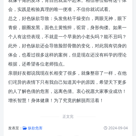
就像干瘪的皮球，背自然就直不起来。相信各位都有这个体
会，实践是检验真理的唯一便准，不信你就试试看。
总之，好色纵欲导致：头发焦枯干燥变白，两眼无神，眼下
青瘀，眼圈发黑，面色土黄憔悴，驼背，身形佝偻。如果一
个人有这些表现，不就是一个早衰的小老头吗？能不丑吗？
此外，好色纵欲还会导致脸部骨骼的变化，对此我有切身的
体会，也看过很多这样的案例，但是现在还没有科学的理论
根据，还希望各位老师指点。
亲朋好友都说我现在长相变了很多，就像整容了一样，在他
们诧异的表情下只有我自己知道其中的原因，希望天下更多
的人了解色倩的危害，远离色倩。衷心祝愿大家事业成功！
增长智慧！身体健康！为了究竟的解脱而活着！
正文完
发表至：
纵欲危害
2024-09-04