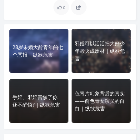
0
邪婬可以活活把大好少
28岁未婚大龄青年的七
年毁灭成废材 | 纵欲危
个恶报 | 纵欲危害
害
色青片幻象背后的真实
手婬、邪婬害惨了你，
——前色青女演员的自
还不醒悟? | 纵欲危害
白 | 纵欲危害