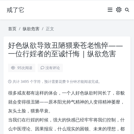
戒了它
首页
纵欲危害
正文
好色纵欲导致丑陋猥亵苍老憔悴——
一位行婬者的至诚忏悔 | 纵欲危害
95
次阅读
没有评论
共计 3495 个字符，预计需要花费 9 分钟才能阅读完成。
很多戒友都有这样的体会，一个人好色纵欲时间长了，容貌
就会变得很丑陋——原本阳光帅气精神的人变得精神萎靡，
灰头土脸，猥亵早衰。
当我们在行婬的时候，强大的快感已经牢牢将我们控制，什
么中医理论、因果报应，什么现实的困顿、未来的理想，都