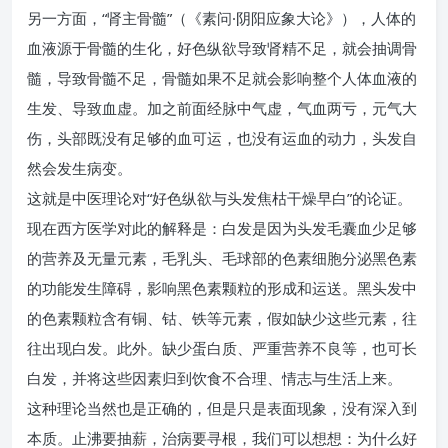
另一方面，“肾主骨髓”（《素问·阴阳应象大论》），人体的
血液源于骨髓的生化，好色纵欲导致肾精不足，就会抽调骨
髓，导致骨髓不足，骨髓如果不足就会影响整个人体血液的
生发、导致血虚。加之前面经脉中气虚，气血两亏，元气大
伤，头部既没有足够的血可运，也没有运血的动力，头发自
然会发生病变。
这就是中医理论对“好色纵欲与头发焦枯干燥早白”的论证。
现在西方医学对此的解释是：白发是因为头发毛囊血少足够
的营养及无量元素，毛乳头、毛球部的色素细胞分泌黑色素
的功能发生障碍，影响黑色素颗粒的形成和运送。黑头发中
的色素颗粒含有铜、钴、铁等元素，假如缺少这些元素，往
往出现白发。此外。缺少蛋白质、严重营养不良等，也可长
白发，并将这些因素归到饮食不合理、情志与生活上来。
这种理论当然也是正确的，但是只是表面现象，没有深入到
本质。止沸要抽薪，治病要寻根，我们可以想想：为什么好