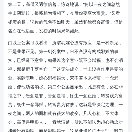
第二天，高僧又遇徐信善，惊讶地说：“何以一夜之间忽然
生出阴骘纹，换贱相为贵相了，今后你要享大富贵。”又看
杨宏的相，说你的气色不如昨天，虽然和徐都会富贵，但是
名次在他后面，发榜的时候果然如此。
由以上公案可以看出，所谓动婬心没有报应，是一种断见，
不是业果正见。第一则公案中，宋不吝没有构成邪婬的事
实，已经造下意业，如果以这个意业既不会增福，也不会消
福，那是所作落空亡，但这无法成立，世上没有作用是零的
业。实际表明，婬心消福很大，宋不吝本来福薄，一念邪
婬，使他功名消尽。第二个公案显示出，凡是有念，必在罪
福之中，恶念是罪，善念是福，徐生一念止婬，转贫贱为富
贵，杨生一念邪婬，转富贵为贫贱，这就是业决定之理。一
夜之间，两人的面相就有很大的改变。凡人心粗，不大体
会，高僧是明眼人，一看就清楚，所以不能认为起心动念对
相续没有影响，而是影响很大，这是业增长广大之理。我们