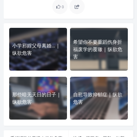
0
希望你不要重蹈伤身折
小学邪婬父母离婚… |
福废学的覆辙 | 纵欲危
纵欲危害
害
那些暗无天日的日子 |
自慰导致抑郁症 | 纵欲
纵欲危害
危害