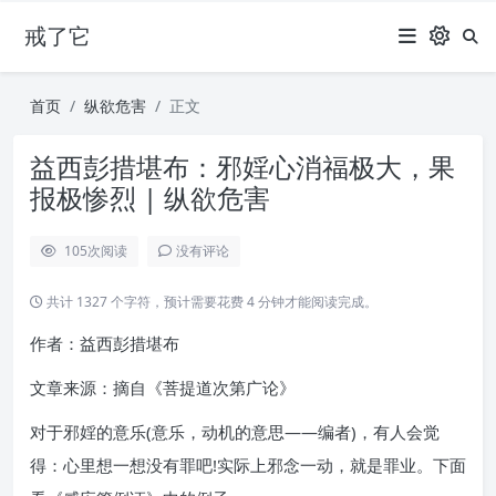
戒了它
首页
纵欲危害
正文
益西彭措堪布：邪婬心消福极大，果
报极惨烈 | 纵欲危害
105
次阅读
没有评论
共计 1327 个字符，预计需要花费 4 分钟才能阅读完成。
作者：益西彭措堪布
文章来源：摘自《菩提道次第广论》
对于邪婬的意乐(意乐，动机的意思——编者)，有人会觉
得：心里想一想没有罪吧!实际上邪念一动，就是罪业。下面