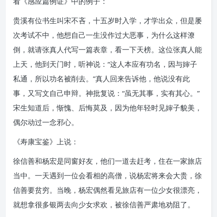
看《感应篇例证》中的例子：
贵溪有位书生叫宋不吝，十五岁时入学，才学出众，但是屡
次考试不中，他想自己一生没作过大恶事，为什么这样潦
倒，就请张真人代写一篇表章，看一下天榜。这位张真人能
上天，他到天门时，听神说：“这人本应有功名，因与婶子
私通，所以功名被削去。”真人回来告诉他，他说没有此
事，又写文自己申辩。神批复说：“虽无其事，实有其心。”
宋生知道后，惭愧、后悔莫及，因为他年轻时见婶子貌美，
偶尔动过一念邪心。
《寿康宝鉴》上说：
徐信善和杨宏是同窗好友，他们一道去赶考，住在一家旅店
当中。一天遇到一位会看相的高僧，说杨宏将来会大贵，徐
信善要贫穷。当晚，杨宏偶然看见旅店有一位少女很漂亮，
就想拿很多银两去向少女求欢，被徐信善严肃地劝阻了。