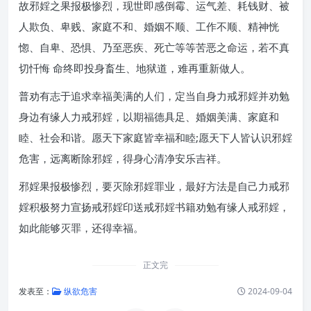
故邪婬之果报极惨烈，现世即感倒霉、运气差、耗钱财、被
人欺负、卑贱、家庭不和、婚姻不顺、工作不顺、精神恍
惚、自卑、恐惧、乃至恶疾、死亡等等苦恶之命运，若不真
切忏悔 命终即投身畜生、地狱道，难再重新做人。
普劝有志于追求幸福美满的人们，定当自身力戒邪婬并劝勉
身边有缘人力戒邪婬，以期福德具足、婚姻美满、家庭和
睦、社会和谐。愿天下家庭皆幸福和睦;愿天下人皆认识邪婬
危害，远离断除邪婬，得身心清净安乐吉祥。
邪婬果报极惨烈，要灭除邪婬罪业，最好方法是自己力戒邪
婬积极努力宣扬戒邪婬印送戒邪婬书籍劝勉有缘人戒邪婬，
如此能够灭罪，还得幸福。
正文完
发表至：
纵欲危害
2024-09-04