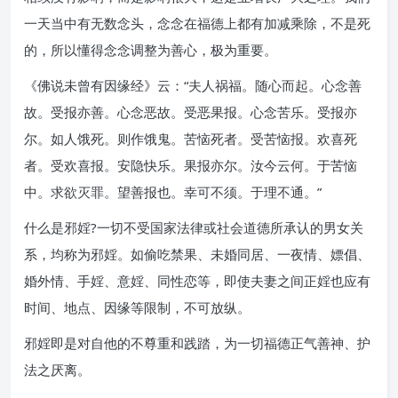
一天当中有无数念头，念念在福德上都有加减乘除，不是死
的，所以懂得念念调整为善心，极为重要。
《佛说未曾有因缘经》云：“夫人祸福。随心而起。心念善
故。受报亦善。心念恶故。受恶果报。心念苦乐。受报亦
尔。如人饿死。则作饿鬼。苦恼死者。受苦恼报。欢喜死
者。受欢喜报。安隐快乐。果报亦尔。汝今云何。于苦恼
中。求欲灭罪。望善报也。幸可不须。于理不通。”
什么是邪婬?一切不受国家法律或社会道德所承认的男女关
系，均称为邪婬。如偷吃禁果、未婚同居、一夜情、嫖倡、
婚外情、手婬、意婬、同性恋等，即使夫妻之间正婬也应有
时间、地点、因缘等限制，不可放纵。
邪婬即是对自他的不尊重和践踏，为一切福德正气善神、护
法之厌离。