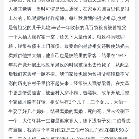
人极其豪爽，当时可谓是黑白通吃，在家乡方圆百里也是很
出名的，吃喝嫖赌样样精通。每年秋后我的祖父祖母(也就
是曾祖父的儿子儿媳)辛苦一年收获的几百袋粮食被曾祖父
一个人抽大烟挥霍一空，还欠下大量债务。就这样寅吃卯
粮，经常被债主上门催债。最要命的是曾祖父还唆使姑奶去
卖婬供他抽大烟，他自己也是妓院里的常客，结果在1947
年共产党开展土地改革肃反的时候被拉出去枪毙了，从此之
后我们家族就一蹶不振。我们家族也因为曾祖父那段极不光
彩的历史在村子里抬不起头来，经常被人戳脊梁骨。在文革
中更是倍受迫害，被全村人穿小鞋，告黑状。改革开放后整
个家族才略有好转。祖父生有3个儿子，三个女儿，大伯一
生娶了好几个媳妇，结果离婚的离婚，死的死，后来没剩下
一个，大伯终其一生都是孤家寡人，膝下没有子女;二伯母患
有癫痫，我的两个堂哥(也就是二伯母的儿子)现在都快50岁