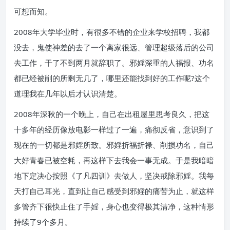
可想而知。
2008年大学毕业时，有很多不错的企业来学校招聘，我都
没去，鬼使神差的去了一个离家很远、管理超级落后的公司
去工作，干了不到两月就辞职了。邪婬深重的人福报、功名
都已经被削的所剩无几了，哪里还能找到好的工作呢?这个
道理我在几年以后才认识清楚。
2008年深秋的一个晚上，自己在出租屋里思考良久，把这
十多年的经历像放电影一样过了一遍，痛彻反省，意识到了
现在的一切都是邪婬所致。邪婬折福折禄、削损功名，自己
大好青春已被空耗，再这样下去我会一事无成。于是我暗暗
地下定决心按照《了凡四训》去做人，坚决戒除邪婬。我每
天打自己耳光，直到让自己感受到邪婬的痛苦为止，就这样
多管齐下很快止住了手婬，身心也变得极其清净，这种情形
持续了9个多月。