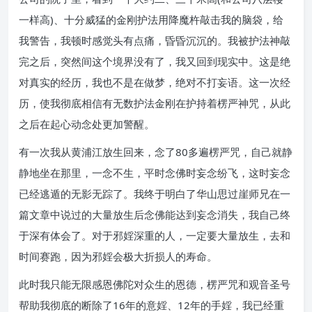
一样高)、十分威猛的金刚护法用降魔杵敲击我的脑袋，给
我警告，我顿时感觉头有点痛，昏昏沉沉的。我被护法神敲
完之后，突然间这个境界没有了，我又回到现实中。这是绝
对真实的经历，我也不是在做梦，绝对不打妄语。这一次经
历，使我彻底相信有无数护法金刚在护持着楞严神咒，从此
之后在起心动念处更加警醒。
有一次我从黄浦江放生回来，念了80多遍楞严咒，自己就静
静地坐在那里，一念不生，平时念佛时妄念纷飞，这时妄念
已经逃遁的无影无踪了。我终于明白了华山思过崖师兄在一
篇文章中说过的大量放生后念佛能达到妄念消失，我自己终
于深有体会了。对于邪婬深重的人，一定要大量放生，去和
时间赛跑，因为邪婬会极大折损人的寿命。
此时我只能无限感恩佛陀对众生的恩德，楞严咒和观音圣号
帮助我彻底的断除了16年的意婬、12年的手婬，我已经重