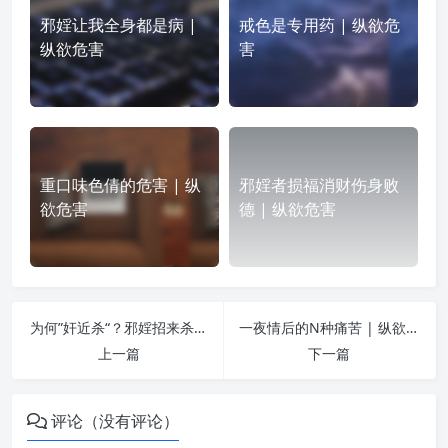
邪婬让我全身都是病 |
戒色是专用药 | 纵欲危
纵欲危害
害
重口味色倩的危害 | 纵
邪婬者损福消财伤身败
欲危害
德 | 纵欲危害
为何”奸近杀“？邪婬招来杀身之祸的实例与分析 | 纵欲危害
一夜情后的N种痛苦 | 纵欲危害
上一篇
下一篇
评论（没有评论）