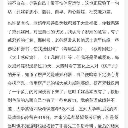
很不自在，导致自己非常害怕体育运动，这也正应验了一句
话：邪婬者胆小、懦弱、自卑、内心龌鹾、社交能力差。
也许是老爸、老妈孝顺善良为我积累了大量福报，使我偶遇
了戒邪婬网。对照自己的状况，我认清了邪婬的危害，有了
戒邪婬的打算。那时候，老爸经常从其他居士家里结缘一些
佛经和善书，使我接触到了《寿康宝鉴》、《欲海回狂》、
《太上感应篇》、《了凡四训》等，但我还是屡戒屡犯，每
次戒邪婬都没超过20天。大四时看了宣化上人对《楞严咒》
的开示，知道了楞严咒是戒婬利器，自己便暗暗下定决心背
会楞严咒，借用楞严咒的强大威力戒除邪婬。楞严咒我仅用
了一个多月的时间便背下来了。这时手婬基本没有了，接触
到色倩的东西自己也有了一些免疫力。我的英语成绩并不
差，大学英语四级考试连考5次不过，直到大学毕业我的四
级成绩仍停留在419分。本来父母都希望我考研的，但是我
当时也不知道哪根经搭错了非要先工作后考研，最后的结果