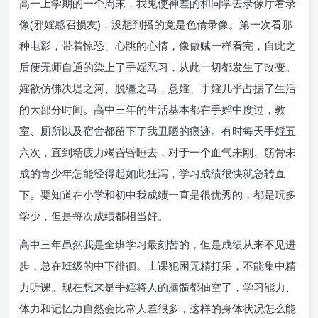
高一上学期的一个周末，我鬼使神差的和同学去录像厅看录
像(邪婬感召损友)，没想到播的竟是色倩录像。第一次看那
种电影，带着惊恐、心跳的心情，像做贼一样看完，自此之
后便无师自通的染上了手婬恶习，从此一切都发生了改变。
婬欲仿佛决堤之河、脱缰之马，意婬、手婬几乎占据了生活
的大部分时间。高中三年的生活基本都在手婬中度过，教
室、厕所以及宿舍都留下了我丑陋的痕迹。有时每天手婬五
六次，直到精疲力竭昏昏睡去，对于一个血气未刚、筋骨未
成的青少年怎能经得起如此狂泻，学习成绩很快就急转直
下。要知道在小学和初中我成绩一直是很优秀的，都是玩多
学少，但是每次成绩都相当好。
高中三年虽然我是全班学习最刻苦的，但是成绩从来不见进
步，总在班级的中下徘徊。上课犯困无精打采，不能集中精
力听课。现在想来是手婬将人的脑髓都抽空了，学习能力、
体力和记忆力自然会比常人差很多，这样的身体状况怎么能