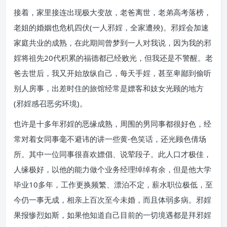
接着，家里接连出现极大变故，老爸离世，老弟高考落榜，
老姐的婚姻也危机四伏(一人邪婬，全家遭殃)。邪婬会加速
家庭共业的成熟，在此期间曾梦到一人对我说，因为我的邪
婬将祖先20代积累的福德都已经败光，但我还是不警醒。老
爸去世后，我又开始放纵自己，每天手婬，甚至卑鄙到偷听
别人房事，出差时住的旅馆经常是嫖客和妓女光顾的地方
(邪婬感召恶劣环境)。
也许是十多年邪婬的恶缘成熟，周围的男同事都很好色，经
常对着女同事毫不避讳的讲一些黄-色笑话，还光顾色倩场
所。其中一位同事很喜欢嫖倡、说荤段子。此人口才极佳，
人缘极好，以他的能力做个业务经理绰绰有余，但是他大学
毕业10多年，工作更换频繁、漂泊不定，薪水职位极低，至
今仍一事无成，相亲上百次至今未婚，而且体弱多病。邪婬
果报惨烈如斯，如果他知道自己目前的一切境遇都是拜邪婬