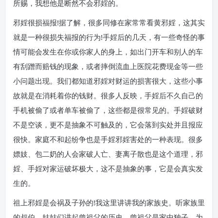
所赐，我想他是断然不会邪婬的。
邪婬很损福报!据了解，很多同修在家常常看黄邪婬，这其实
就是一种很损失福报的行为!手婬后的几天，有一些奇怪的事
情可能会发生在你或你家人的身上，如出门开车和别人的车
有刮蹭而赔钱的现象，或者摔倒流血上医院花费现金等一些
小问题出现。我们都知道邪婬对财运的损害很大，这些小事
故就是在消耗着你的钱财。很多人反映，手婬后不久自己的
手机被偷了或者单车被偷了，这些都是很常见的。手婬破财
不是空谈，更不是抽象不可触及的，它会落到实处并且报应
很快。家庭不和起纷争也是手婬邪婬害处的一种表现。很多
嫖妓、包二奶的人会家破人亡、妻离子散也是这个道理，邪
婬、手婬对家运破坏极大，这不是抽象的事，它是会真实发
生的。
祖上邪婬是会祸及子孙的!我这里讲讲我的家族史。听家族里
的叔伯、姑姑们讲起曾祖父的历史，曾祖父是家中独子，为