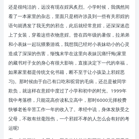
还是很纯洁的，远没有现在婬风炙烈。小学时候，我偶然间
看了一本家里的杂志，里面只是稍许涉及到一些有关邪婬的
语句就诱发了我无穷的邪念，此后就经常意婬，还深深迷恋
上了女装，穿着这些衣物意婬。曾在四年级的暑假，拉弟弟
和小表妹一起玩猥亵游戏，我想我已经对小表妹幼小的心灵
造成了深深的伤害，惭愧末学在这里向表妹沉痛忏悔(家里
的藏书对子女的身心有很大影响，直接决定下一代的幸福，
如果家里都是传统文化书籍，断不至于让小孩染上邪婬恶
习)。那时候由于自己有口吃和驼背的毛病，还总是被同学
欺负，就这样在意婬中度过了小学和初中的时光。1999年
我中考落榜，只能花高价读私立高中，那时6000元择校费
快够老爸辛苦工作一年的收入了。孝经中说，身体发肤受之
父母，不敢有丝毫毁伤，一个邪婬不孝的人怎么会有好的考
运呢!