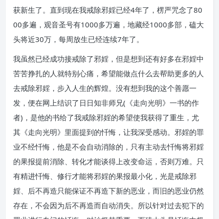
获新生了。直到现在我戒除邪婬已经4年了，楞严咒念了80
00多遍，观音圣号有1000多万遍，地藏经1000多部，磕大
头将近30万，每周放生已经连续7年了。
我虽然已经成功接戒除了邪婬，但是想到还有好多在邪婬中
苦苦挣扎的人就特别心痛，希望能做点什么去帮助更多的人
去戒除邪婬，步入人生的辉煌。没有想到我的这个善愿一
发，便在网上结识了日日知非师兄(《走向光明》一书的作
者)，是他的书给了我戒除邪婬的希望使我获得了重生，尤
其《走向光明》里面提到的忏悔，让我深受感动。邪婬的罪
业不经忏悔，他是不会自动消除的，只有主动去忏悔将邪婬
的果报提前消除、转化才能谈得上改变命运，否则万难。只
有精进忏悔、修行才能将邪婬的果报最小化，光是戒除邪
婬、后不再造只能保证不再造下新的恶业，而旧的恶业仍然
存在，不会因为后不再造而自动消失。所以针对过去犯下的