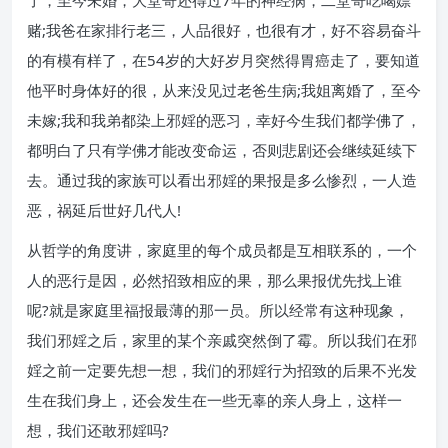
了，至今未婚，大堂哥还得过7年的神经病，二堂哥吃喝嫖
赌;我爸在家排行老三，人品很好，也很有才，好不容易奋斗
的有模有样了，在54岁的大好岁月突然得胃癌走了，要知道
他平时身体好的很，从来没见过老爸生病;我姐离婚了，至今
未嫁;我和我弟都染上邪婬的恶习，幸好今生我们都学佛了，
都明白了只有学佛才能改变命运，否则悲剧还会继续延续下
去。通过我的家族可以看出邪婬的果报是多么惨烈，一人造
恶，祸延后世好几代人!
从哲学的角度讲，家庭里的每个成员都是互相联系的，一个
人的恶行是因，必然招致相应的果，那么果报优先找上谁
呢?就是家庭里福报最薄的那一员。所以经常有这种现象，
我们邪婬之后，家里的某个亲戚突然倒了霉。所以我们在邪
婬之前一定要先想一想，我们的邪婬行为招致的后果不光发
生在我们身上，还会发生在一些无辜的亲人身上，这样一
想，我们还敢邪婬吗?