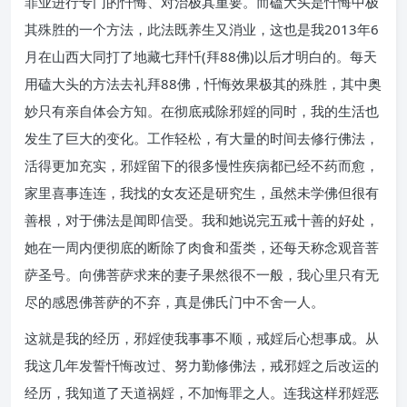
罪业进行专门的忏悔、对治极其重要。而磕大头是忏悔中极
其殊胜的一个方法，此法既养生又消业，这也是我2013年6
月在山西大同打了地藏七拜忏(拜88佛)以后才明白的。每天
用磕大头的方法去礼拜88佛，忏悔效果极其的殊胜，其中奥
妙只有亲自体会方知。在彻底戒除邪婬的同时，我的生活也
发生了巨大的变化。工作轻松，有大量的时间去修行佛法，
活得更加充实，邪婬留下的很多慢性疾病都已经不药而愈，
家里喜事连连，我找的女友还是研究生，虽然未学佛但很有
善根，对于佛法是闻即信受。我和她说完五戒十善的好处，
她在一周内便彻底的断除了肉食和蛋类，还每天称念观音菩
萨圣号。向佛菩萨求来的妻子果然很不一般，我心里只有无
尽的感恩佛菩萨的不弃，真是佛氏门中不舍一人。
这就是我的经历，邪婬使我事事不顺，戒婬后心想事成。从
我这几年发誓忏悔改过、努力勤修佛法，戒邪婬之后改运的
经历，我知道了天道祸婬，不加悔罪之人。连我这样邪婬恶