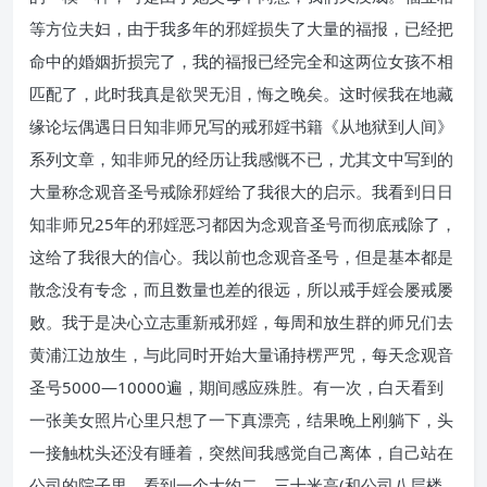
等方位夫妇，由于我多年的邪婬损失了大量的福报，已经把
命中的婚姻折损完了，我的福报已经完全和这两位女孩不相
匹配了，此时我真是欲哭无泪，悔之晚矣。这时候我在地藏
缘论坛偶遇日日知非师兄写的戒邪婬书籍《从地狱到人间》
系列文章，知非师兄的经历让我感慨不已，尤其文中写到的
大量称念观音圣号戒除邪婬给了我很大的启示。我看到日日
知非师兄25年的邪婬恶习都因为念观音圣号而彻底戒除了，
这给了我很大的信心。我以前也念观音圣号，但是基本都是
散念没有专念，而且数量也差的很远，所以戒手婬会屡戒屡
败。我于是决心立志重新戒邪婬，每周和放生群的师兄们去
黄浦江边放生，与此同时开始大量诵持楞严咒，每天念观音
圣号5000—10000遍，期间感应殊胜。有一次，白天看到
一张美女照片心里只想了一下真漂亮，结果晚上刚躺下，头
一接触枕头还没有睡着，突然间我感觉自己离体，自己站在
公司的院子里，看到一个大约二、三十米高(和公司八层楼