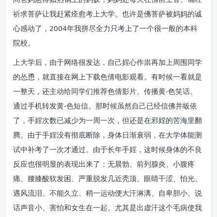
祈求菩萨让我赶紧痊愈考上大学。也许是佛菩萨被妈妈的诚
心感动了，2004年我拼尽全力只考上了一个很一般的本科
院校。
上大学后，由于网络很发达，自己婬心作祟再加上周围同学
的怂恿，就直接在网上下载色倩电影观看。有时候一看就是
一整天，还主动给同学们推荐色倩影片、传播黄-色笑话、
通过手机转发黄-色短信。那时候虽然自己已经信佛并皈依
了，手婬次数已减少为一周一次，但还是在邪婬的苦海里翻
腾。由于手婬没有彻底断除，身体日渐衰弱，在大学体能测
试中补考了一次才通过。由于长年手婬，这时候身体的不良
反应也很明显的表现出来了：无晨勃、前列腺炎、小腹疼
痛、腰膝酸软发困、严重脱发几近秃顶、眼睛干涩、怕光、
遇风流泪、不能久立、稍一运动便大汗淋漓、自卑胆小、说
话声音小、害怕和女生在一起。尤其是出虚汗这个毛病使我