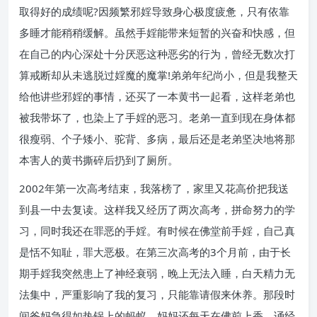
取得好的成绩呢?因频繁邪婬导致身心极度疲惫，只有依靠
多睡才能稍稍缓解。虽然手婬能带来短暂的兴奋和快感，但
在自己的内心深处十分厌恶这种恶劣的行为，曾经无数次打
算戒断却从未逃脱过婬魔的魔掌!弟弟年纪尚小，但是我整天
给他讲些邪婬的事情，还买了一本黄书一起看，这样老弟也
被我带坏了，也染上了手婬的恶习。老弟一直到现在身体都
很瘦弱、个子矮小、驼背、多病，最后还是老弟坚决地将那
本害人的黄书撕碎后扔到了厕所。
2002年第一次高考结束，我落榜了，家里又花高价把我送
到县一中去复读。这样我又经历了两次高考，拼命努力的学
习，同时我还在罪恶的手婬。有时候在佛堂前手婬，自己真
是恬不知耻，罪大恶极。在第三次高考的3个月前，由于长
期手婬我突然患上了神经衰弱，晚上无法入睡，白天精力无
法集中，严重影响了我的复习，只能靠请假来休养。那段时
间爸妈急得如热锅上的蚂蚁，妈妈还每天在佛前上香、诵经