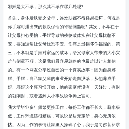
邪婬是大不孝，那么其不孝在哪几处呢?
首先，身体发肤受之父母，连发肤都不得轻易损坏，何况是
你手婬时泄出来的赖以保命的肾精脑髓呢? 其次，不孝在于
让父母担心受怕，手婬导致的残躯破体实在让父母忧愁不
安，要知道常让父母忧愁不安、伤痛是最损坏你福报的。第
三，不孝就是手婬对家运的破坏，给父母家人带来的大小灾
难与倒霉不顺，这是我们最容易忽略的也最难以让人相信
的。有一个网友分享过自己的一个真实故事：因为自身邪
婬、手婬，自己家父辈的事业开始走向没落，从他养成手
婬、邪婬这个坏习惯开始，他的家庭就没有一天好过，有财
的就削财，或者遇到大小事故纷争摊上官司。
我大学毕业多年频繁更换工作，每份工作都不长久，薪水极
低，工作环境还很糟糕，可以说是居无定所，身心无所依
怙。因为工作的事情让家里人操碎了心，我于是向佛菩萨求