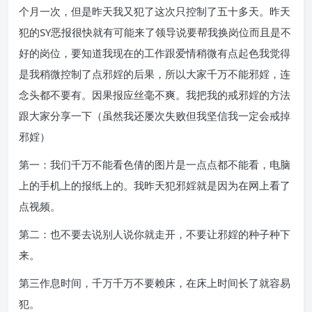
个月一次，但是昨天我又犯了这次只控制了五十多天。昨天
犯的SY恶报很快就有可能来了领导说要帮我换岗位而且是不
好的岗位，要知道我现在的工作跟爱情稍微有点起色我觉得
是我稍微控制了点邪婬的后果，所以大家千万不能邪婬，连
念头都不要有。因果报应丝毫不爽。我把我的戒邪婬的方法
跟大家分享一下（虽然我还屡次失败但我坚信我一定会戒掉
邪婬）
第一：我们千万不能看色倩的图片是一点点都不能看，电脑
上的手机上的报纸上的。我昨天犯邪婬就是因为在网上看了
点视频。
第二：也不要去说别人说你就走开，不要让邪婬的种子种下
来。
第三作息时间，千万千万不要赖床，在床上时间长了就容易
犯。