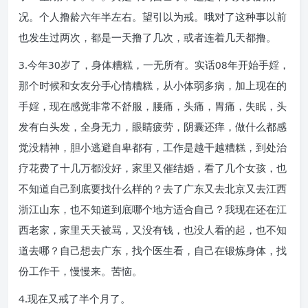
况。个人撸龄六年半左右。望引以为戒。哦对了这种事以前
也发生过两次，都是一天撸了几次，或者连着几天都撸。
3.今年30岁了，身体糟糕，一无所有。实话08年开始手婬，
那个时候和女友分手心情糟糕，从小体弱多病，加上现在的
手婬，现在感觉非常不舒服，腰痛，头痛，胃痛，失眠，头
发有白头发，全身无力，眼睛疲劳，阴囊还痒，做什么都感
觉没精神，胆小逃避自卑都有，工作是越干越糟糕，到处治
疗花费了十几万都没好，家里又催结婚，看了几个女孩，也
不知道自己到底要找什么样的？去了广东又去北京又去江西
浙江山东，也不知道到底哪个地方适合自己？我现在还在江
西老家，家里天天被骂，又没有钱，也没人看的起，也不知
道去哪？自己想去广东，找个医生看，自己在锻炼身体，找
份工作干，慢慢来。苦恼。
4.现在又戒了半个月了。