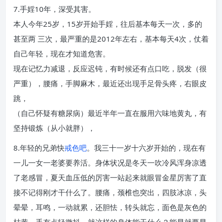
7.手婬10年，深受其害。
本人今年25岁，15岁开始手婬，往后基本每天一次，多的
甚至两 三次，最严重的是2012年左右，基本每天4次，仗着
自己年轻，现在才知道危害。
现在记忆力减退，反应迟钝，有时候还有点口吃，脱发（很
严重），腰痛，手脚麻木，最近还出现手足骨头疼，右眼皮
跳，
（自己怀疑有糖尿病）最近半年一直在服用六味地黄丸，有
坚持锻炼（从小就胖），
8.年轻的兄弟快
戒色吧
。我三十一岁十六岁开始的，现在有
一儿一女一老婆要养活。身体状况是冬天一吹冷风浑身凉透
了老感冒，夏天血压低的厉害一站起来就眼冒金星厉害了直
接不记得刚才干什么了。腰痛，颈椎也突出，四肢冰凉，头
晕晕，耳鸣，一动就累，还胆怯，转头就忘，面色是灰色的