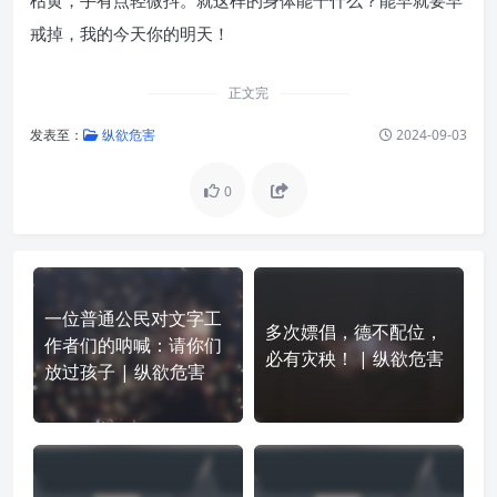
枯黄，手有点轻微抖。就这样的身体能干什么？能早就要早
戒掉，我的今天你的明天！
正文完
发表至：
纵欲危害
2024-09-03
0
一位普通公民对文字工
多次嫖倡，德不配位，
作者们的呐喊：请你们
必有灾秧！ | 纵欲危害
放过孩子 | 纵欲危害