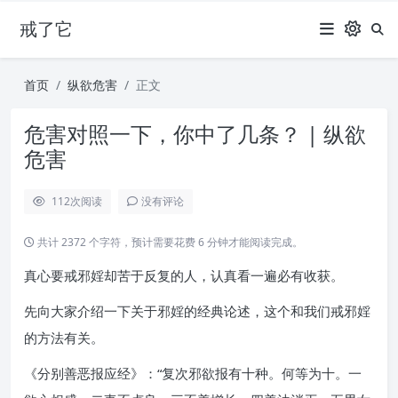
戒了它
首页
纵欲危害
正文
危害对照一下，你中了几条？ | 纵欲
危害
112
次阅读
没有评论
共计 2372 个字符，预计需要花费 6 分钟才能阅读完成。
真心要戒邪婬却苦于反复的人，认真看一遍必有收获。
先向大家介绍一下关于邪婬的经典论述，这个和我们戒邪婬
的方法有关。
《分别善恶报应经》：“复次邪欲报有十种。何等为十。一