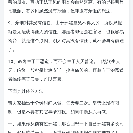
善的朋友、宣扬正法正见的朋友会自然远离。有的是很明显
地抵触、有的则虽然没有抵触，但却没有亲近的想法。
9、亲朋对其没有信任。由于邪婬是见不得人的，所以果报
就是无法获得他人的信任。邪婬者即便是在官场，也很容易
垮台，就是这个原因。别人对其没有信任，就不会再有前途
了。
10、命终生于三恶道，而不会生于人天善途。当然转生人
天，临终一般都是比较安详、少有痛苦的。而趋向三涂恶道
者临终痛苦云集，难以言表。
下面是具体的方法
请大家抽出十分钟时间来做。每天要三次。姿势上没有限
制，但是不要有其它事情打扰。如果中断从头再来。
一、如果你从前有过邪婬，那么回想一下自己邪婬有多长时
间。然后感受一下，上面讲述的邪婬果报你现在拥有了几