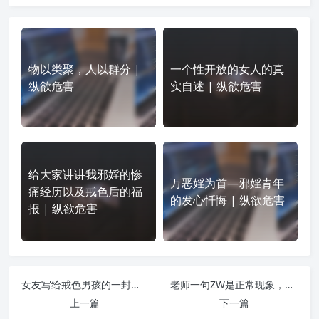
物以类聚，人以群分 |
一个性开放的女人的真
纵欲危害
实自述 | 纵欲危害
给大家讲讲我邪婬的惨
万恶婬为首—邪婬青年
痛经历以及戒色后的福
的发心忏悔 | 纵欲危害
报 | 纵欲危害
女友写给戒色男孩的一封信 | 纵欲危害
老师一句ZW是正常现象，适度无害害惨了多少学生？ | 纵欲危害
上一篇
下一篇