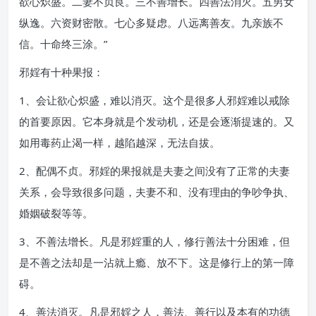
欲心炽盛。二妻不贞良。三不善增长。四善法消灭。五男女
纵逸。六资财密散。七心多疑虑。八远离善友。九亲族不
信。十命终三涂。”
邪婬有十种果报：
1、会让欲心炽盛，难以消灭。这个是很多人邪婬难以戒除
的首要原因。它本身就是个发动机，还是会逐渐提速的。又
如用毒药止渴一样，越陷越深，无法自拔。
2、配偶不贞。邪婬的果报就是夫妻之间没有了正常的夫妻
关系，会导致很多问题，夫妻不和、没有理由的争吵争执、
婚姻破裂等等。
3、不善法增长。凡是邪婬重的人，修行善法十分困难，但
是不善之法却是一沾就上瘾、放不下。这是修行上的第一障
碍。
4、善法消灭。凡是邪婬之人，善法、善行以及本有的功德