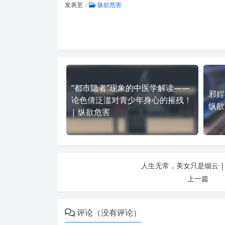
发表至：
纵欲危害
“都市隐者”现象的中医学解读——
邪婬
论色倩泛滥对青少年身心的摧残！
纵欲
| 纵欲危害
人生无常，美女只是烟云 |
上一篇
评论（没有评论）