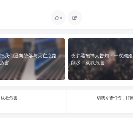
0
把我们逼向堕落与灭亡之路 |
夜梦黑袍神人告知：十次嫖娼
危害
削尽 | 纵欲危害
 纵欲危害
一切我今皆忏悔，忏悔