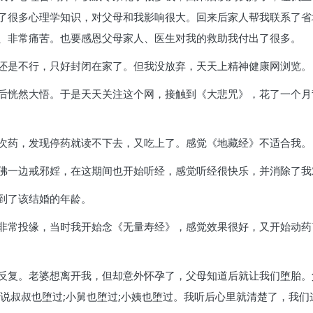
了很多心理学知识，对父母和我影响很大。回来后家人帮我联系了省
、非常痛苦。也要感恩父母家人、医生对我的救助我付出了很多。
还是不行，只好封闭在家了。但我没放弃，天天上精神健康网浏览。
后恍然大悟。于是天天关注这个网，接触到《大悲咒》，花了一个月
次药，发现停药就读不下去，又吃上了。感觉《地藏经》不适合我。
佛一边戒邪婬，在这期间也开始听经，感觉听经很快乐，并消除了我
到了该结婚的年龄。
非常投缘，当时我开始念《无量寿经》，感觉效果很好，又开始动药
反复。老婆想离开我，但却意外怀孕了，父母知道后就让我们堕胎。
说叔叔也堕过;小舅也堕过;小姨也堕过。我听后心里就清楚了，我