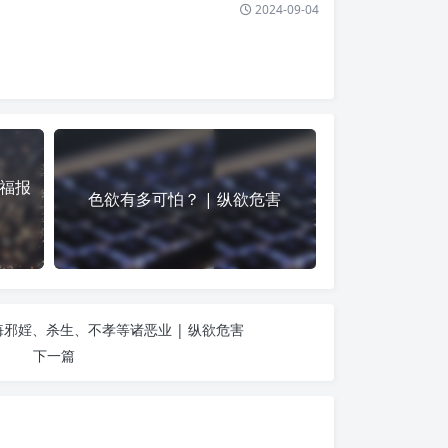
2024-09-04
福报
色欲有多可怕？ | 纵欲危害
邪婬、杀生、不孝等诸恶业 | 纵欲危害
下一篇