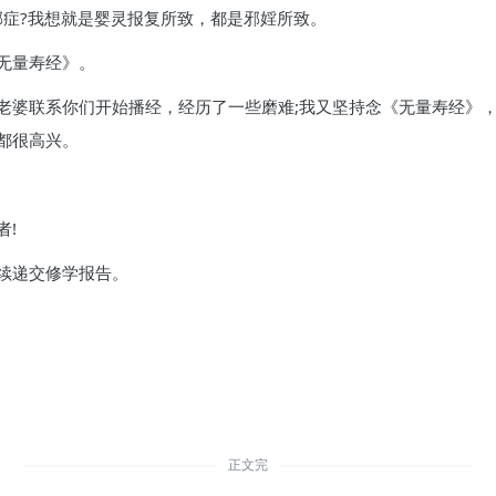
郁症?我想就是婴灵报复所致，都是邪婬所致。
无量寿经》。
老婆联系你们开始播经，经历了一些磨难;我又坚持念《无量寿经》
都很高兴。
者!
续递交修学报告。
正文完