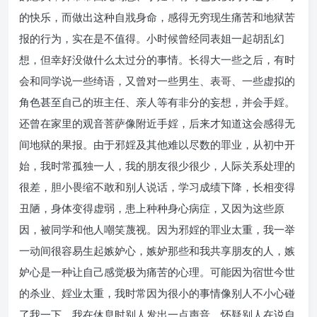
的快乐，而做出这种自戕身命，感得无穷现生痛苦和地狱苦
报的行为，实在是不值得。小时候曾经同表姐一起胡乱幻
想，但幸好没做什么太过分的事情。长得大一些之后，有时
会和同学说一些绮语，又曾对一些男生、表哥、一些虚拟的
角色甚至自己的班主任、亲人等有非分的妄想，并会手婬。
还曾在家里的观音菩萨像附近手婬，后来才知道这会感得无
间地狱的果报。由于邪婬及其他难以尽数的罪业，从初中开
始，我时常孤独一人，我的朋友很少很少，人际关系处理的
很差，胆小畏缩不敢和别人说话，学习成绩下降，长相变得
丑陋，身体变得虚弱，患上种种身心病症，又因为这些原
因，被同学和他人嘲笑蔑视。因为邪婬的罪业太重，我一举
一动间很容易生起嫉妒心，嫉妒那些和我共享朋友的人，嫉
妒心是一种让自己感觉极为痛苦的心理。可能因为宿世今世
的杀业、婬业太重，我时常因为很小的事情像别人不小心碰
了我一下，我在休息时别人发出一点声音，怀疑别人在说自