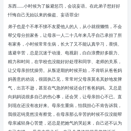
东西……小时候为了躲避惩罚，会说妄语。在此弟子想好好
忏悔自己无始以来的偷盗、妄语罪业!
弟子也是个不孝不悌不友爱他人的人，从小就很懒惰，不会
帮父母分担家务，让母亲一人二十几年来几乎自己承担了所
有家务，小时候常常生病，长大了又不能认真学习，畏惧、
逃避辛苦，总是沉迷于动漫、电视剧，白白浪费好多眼力、
精力和时间，在学校也没能好好处理和同学、老师的关系，
让父母亲担忧操劳。从叛逆期的时候开始，不肯听从爸爸妈
妈善意的劝说，很固执己见，常常对父母亲莫名其妙地发脾
气，出言不逊，甚至在气急的时候还会打爸爸妈妈。又总是
向妈妈说很多自己的伤心事，还会哭，让母亲担心不已。直
到现在还没有改好来。母亲生重病，怕我担心不肯告诉我，
我很迟钝竟然没有察觉，在母亲那么辛苦的时候不仅没能帮
母亲减轻身心苦楚，还总是把她气的哭起来，自己还不认为