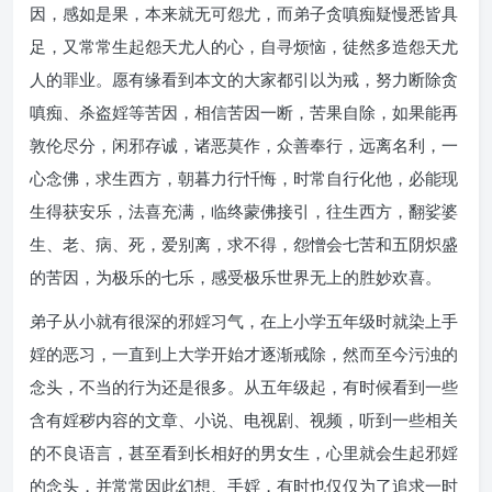
因，感如是果，本来就无可怨尤，而弟子贪嗔痴疑慢悉皆具
足，又常常生起怨天尤人的心，自寻烦恼，徒然多造怨天尤
人的罪业。愿有缘看到本文的大家都引以为戒，努力断除贪
嗔痴、杀盗婬等苦因，相信苦因一断，苦果自除，如果能再
敦伦尽分，闲邪存诚，诸恶莫作，众善奉行，远离名利，一
心念佛，求生西方，朝暮力行忏悔，时常自行化他，必能现
生得获安乐，法喜充满，临终蒙佛接引，往生西方，翻娑婆
生、老、病、死，爱别离，求不得，怨憎会七苦和五阴炽盛
的苦因，为极乐的七乐，感受极乐世界无上的胜妙欢喜。
弟子从小就有很深的邪婬习气，在上小学五年级时就染上手
婬的恶习，一直到上大学开始才逐渐戒除，然而至今污浊的
念头，不当的行为还是很多。从五年级起，有时候看到一些
含有婬秽内容的文章、小说、电视剧、视频，听到一些相关
的不良语言，甚至看到长相好的男女生，心里就会生起邪婬
的念头，并常常因此幻想、手婬，有时也仅仅为了追求一时