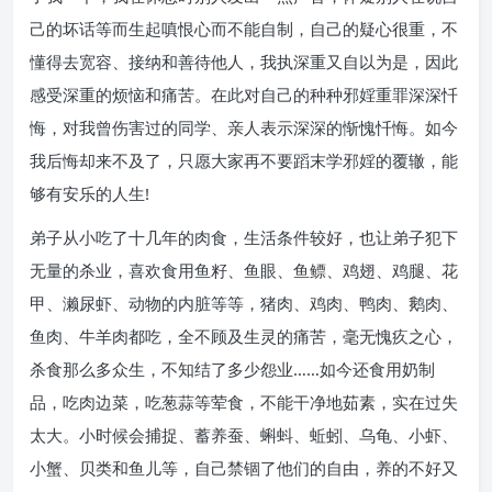
己的坏话等而生起嗔恨心而不能自制，自己的疑心很重，不
懂得去宽容、接纳和善待他人，我执深重又自以为是，因此
感受深重的烦恼和痛苦。在此对自己的种种邪婬重罪深深忏
悔，对我曾伤害过的同学、亲人表示深深的惭愧忏悔。如今
我后悔却来不及了，只愿大家再不要蹈末学邪婬的覆辙，能
够有安乐的人生!
弟子从小吃了十几年的肉食，生活条件较好，也让弟子犯下
无量的杀业，喜欢食用鱼籽、鱼眼、鱼鳔、鸡翅、鸡腿、花
甲、濑尿虾、动物的内脏等等，猪肉、鸡肉、鸭肉、鹅肉、
鱼肉、牛羊肉都吃，全不顾及生灵的痛苦，毫无愧疚之心，
杀食那么多众生，不知结了多少怨业……如今还食用奶制
品，吃肉边菜，吃葱蒜等荤食，不能干净地茹素，实在过失
太大。小时候会捕捉、蓄养蚕、蝌蚪、蚯蚓、乌龟、小虾、
小蟹、贝类和鱼儿等，自己禁锢了他们的自由，养的不好又