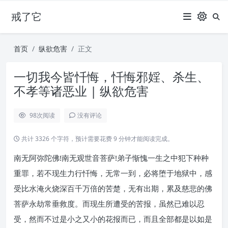
戒了它
首页
纵欲危害
正文
一切我今皆忏悔，忏悔邪婬、杀生、
不孝等诸恶业 | 纵欲危害
98
次阅读
没有评论
共计 3326 个字符，预计需要花费 9 分钟才能阅读完成。
南无阿弥陀佛!南无观世音菩萨!弟子惭愧一生之中犯下种种
重罪，若不现生力行忏悔，无常一到，必将堕于地狱中，感
受比水淹火烧深百千万倍的苦楚，无有出期，累及慈悲的佛
菩萨永劫常垂救度。而现生所遭受的苦报，虽然已难以忍
受，然而不过是小之又小的花报而已，而且全部都是以如是