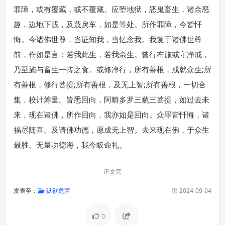
罪障，或有覆藏，或不覆藏。应堕地狱，恶鬼畜生，诸余恶
趣，边地下贱，及蔑戾车，如是等处。所作罪障，今皆忏
悔。今诸佛世尊，当证知我，当忆念我。我复于诸佛世尊
前，作如是言：若我此生，若我余生。曾行布施或守净戒，
乃至施与畜生一抟之食。或修净行，所有善根，成就众生;所
有善根，修行菩提;所有善根，及无上智;所有善根，一切合
集，校计筹量。皆悉回向，阿耨多罗三藐三菩提，如过去未
来，现在诸佛，所作回向，我亦如是回向。众罪皆忏悔，诸
福尽随喜。及请佛功德，愿成无上智。去来现在佛，于众生
最胜。无量功德海，我今皈命礼。
正文完
发表至：
纵欲危害
2024-09-04
0