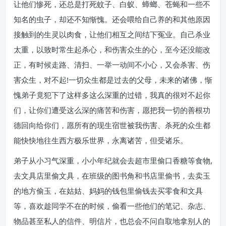
让他们惨死，还总是打死蚊子、白蚁、蟑螂、苍蝇和一些不
知名的虫子，却还不知惭愧。还会喂给自己养的和其他原因
接触到的生灵以肉食，让他们相互之间结下冤业。自己杀业
太重，以致时常生起杀心，和伤害众生的心，至今还没能改
正，有时候走路、清扫、一举一动间不小心，又会杀害、伤
害众生，对不起!一切众生都是过去的父母，未来的诸佛，惭
愧弟子竟犯下了这样多这么深重的过错，我真的很对不起你
们，让你们遭受这么深的痛苦和伤害，愿把我一切的善根功
德回向给你们，愿所有的现生宿世被我伤害、杀死的众生都
能快快地往生西方极乐世界，永离诸苦，但受诸乐。
弟子从小习气深重，小小年纪就会去超市里偷口香糖等食物,
去文具店里偷文具，在班级的图书角和书店里偷书，去卖玉
的地方偷玉，在姑姑、妈妈的钱包里偷钱去买零食和文具
等，喜欢趁同学不在的时候，偷看一些他们的笔记、杂志、
物品甚至私人的信件、明信片，也总会不问自取地拿别人的