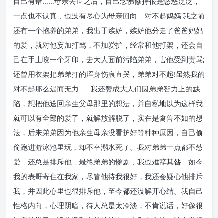
自己有错……母亲去世之后，自己念佛修持很是悠悠泛泛，
一点也不认真，也没有尽心为母亲回向，对不起妈妈!我之前
还有一个抱养的弟弟，我出于嫉妒，嫉妒他分走了爸爸妈妈
的爱，就对他妄加打骂，不加爱护，经常和他打架，还会自
己在手上咬一个牙印，去大人面前污陷弟弟，害他受到责骂;
还曾用衣架把弟弟打的浑身伤痕直哭，弟弟对不起!虽然我的
对不起那么迟而无力……我还赞成大人们因弟弟智力上的缺
陷，想把他送回亲生父母那里的想法，并自私地以为这样我
就可以有全部的爱了，就解放解脱了，实在是禽兽不如的想
法，后来弟弟因为他亲生母亲没看护好等种种原因，自己偷
偷跑进游泳池里玩，却不幸溺水死了。我对弟弟一点都不慈
爱，还总是排斥他，最终弟弟的惨剧，我也难辞其咎。如今
我的表哥寄住在我家，尽管他待我很好，我还会疑心他排斥
我，并因此心里也很排斥他，至今都还没解开心结。我自己
性格内向，心理阴暗，待人总是太冷淡，不肯说话，好像很