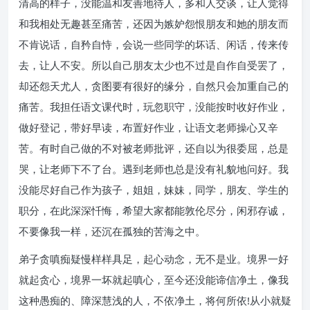
清高的样子，没能温和友善地待人，多和人交谈，让人觉得
和我相处无趣甚至痛苦，还因为嫉妒怨恨朋友和她的朋友而
不肯说话，自矜自恃，会说一些同学的坏话、闲话，传来传
去，让人不安。所以自己朋友太少也不过是自作自受罢了，
却还怨天尤人，贪图要有很好的缘分，自然只会加重自己的
痛苦。我担任语文课代时，玩忽职守，没能按时收好作业，
做好登记，带好早读，布置好作业，让语文老师操心又辛
苦。有时自己做的不对被老师批评，还自以为很委屈，总是
哭，让老师下不了台。遇到老师也总是没有礼貌地问好。我
没能尽好自己作为孩子，姐姐，妹妹，同学，朋友、学生的
职分，在此深深忏悔，希望大家都能敦伦尽分，闲邪存诚，
不要像我一样，还沉在孤独的苦海之中。
弟子贪嗔痴疑慢样样具足，起心动念，无不是业。境界一好
就起贪心，境界一坏就起嗔心，至今还没能谛信净土，像我
这种愚痴的、障深慧浅的人，不依净土，将何所依!从小就疑