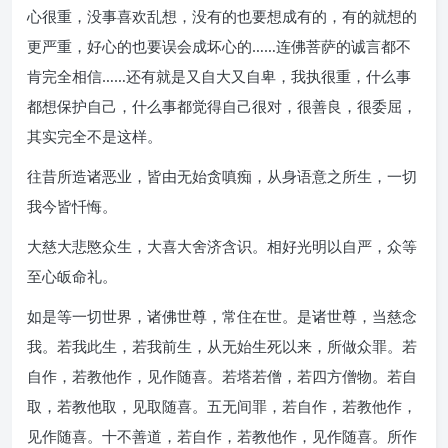
心很重，没事喜欢乱想，没有的也要想成有的，有的就想的
更严重，好心的也要误会成坏心的……连佛菩萨的诚言都不
肯完全相信……还有就是又自大又自卑，我执很重，什么事
都想保护自己，什么事都觉得自己很对，很善良，很委屈，
其实完全不是这样。
往昔所造诸恶业，皆由无始贪嗔痴，从身语意之所生，一切
我今皆忏悔。
大慈大悲愍众生，大喜大舍济含识。相好光明以自严，众等
至心皈命礼。
如是等一切世界，诸佛世尊，常住在世。是诸世尊，当慈念
我。若我此生，若我前生，从无始生死以来，所做众罪。若
自作，若教他作，见作随喜。若塔若僧，若四方僧物。若自
取，若教他取，见取随喜。五无间罪，若自作，若教他作，
见作随喜。十不善道，若自作，若教他作，见作随喜。所作