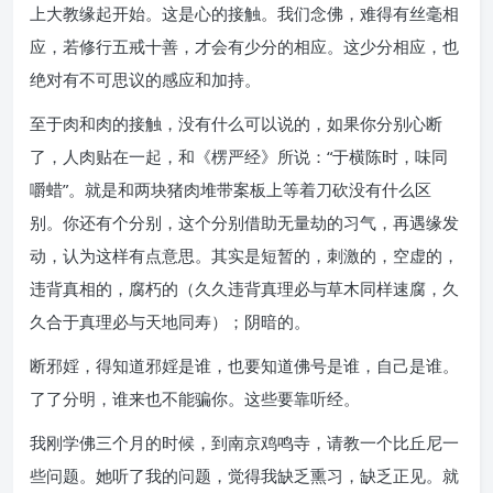
上大教缘起开始。这是心的接触。我们念佛，难得有丝毫相
应，若修行五戒十善，才会有少分的相应。这少分相应，也
绝对有不可思议的感应和加持。
至于肉和肉的接触，没有什么可以说的，如果你分别心断
了，人肉贴在一起，和《楞严经》所说：“于横陈时，味同
嚼蜡”。就是和两块猪肉堆带案板上等着刀砍没有什么区
别。你还有个分别，这个分别借助无量劫的习气，再遇缘发
动，认为这样有点意思。其实是短暂的，刺激的，空虚的，
违背真相的，腐朽的（久久违背真理必与草木同样速腐，久
久合于真理必与天地同寿）；阴暗的。
断邪婬，得知道邪婬是谁，也要知道佛号是谁，自己是谁。
了了分明，谁来也不能骗你。这些要靠听经。
我刚学佛三个月的时候，到南京鸡鸣寺，请教一个比丘尼一
些问题。她听了我的问题，觉得我缺乏熏习，缺乏正见。就