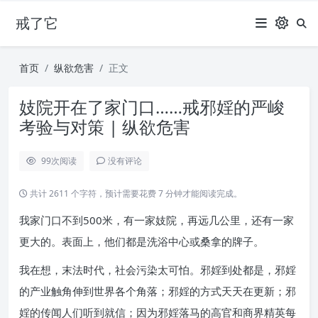
戒了它
首页
纵欲危害
正文
妓院开在了家门口……戒邪婬的严峻
考验与对策 | 纵欲危害
99
次阅读
没有评论
共计 2611 个字符，预计需要花费 7 分钟才能阅读完成。
我家门口不到500米，有一家妓院，再远几公里，还有一家
更大的。表面上，他们都是洗浴中心或桑拿的牌子。
我在想，末法时代，社会污染太可怕。邪婬到处都是，邪婬
的产业触角伸到世界各个角落；邪婬的方式天天在更新；邪
婬的传闻人们听到就信；因为邪婬落马的高官和商界精英每