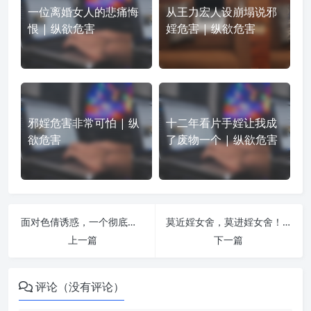
一位离婚女人的悲痛悔
从王力宏人设崩塌说邪
恨 | 纵欲危害
婬危害 | 纵欲危害
邪婬危害非常可怕 | 纵
十二年看片手婬让我成
欲危害
了废物一个 | 纵欲危害
面对色倩诱惑，一个彻底醒悟的男人的内心独白 | 纵欲危害
莫近婬女舍，莫进婬女舍！！！–消你福报，毁你功德! | 纵欲危害
上一篇
下一篇
评论（没有评论）