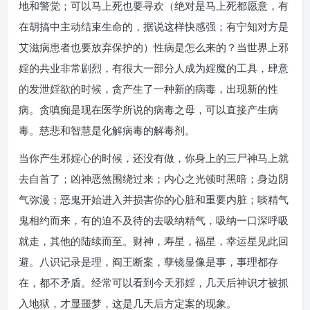
地和警觉；可以马上死也要寻欢（绝对是马上死都愿意，有
在胡搞中主动结束生命的，据说这样快感强；有宁知对方是
艾滋病患者也要放弃保护的）性病是怎么来的？当世界上邪
婬的共业非常剧烈，有很大一部分人成为婬魔的工具，肆意
的发泄婬欲的时候，贪产生了一种新的病毒，出现新的性
病。贪嗔痴是现在医学所说的病毒之母，可以直接产生病
毒。慈悲和智慧是化解病毒的解毒剂。
当你产生邪婬心的时候，还没有做，你身上的三尸神马上就
去自首了；凶神恶煞围绕过来；内心之光顿时黑暗；身边阴
气弥漫；恶鬼开始进入并损害你的心脏和重要内脏；啖精气
鬼相约而来，有的迫不及待的去吸纳精气，吸纳一口深呼吸
就走，其他的陆续而至。财神，寿星，福星，幸运星见此回
避。八识记录是理，阎王断案，孽镜显像是事，事理都存
在，都不矛盾。经常可以看到今天邪婬，几天后神识才被抓
入地狱，才显噩梦，这是几天后方定案的现象。