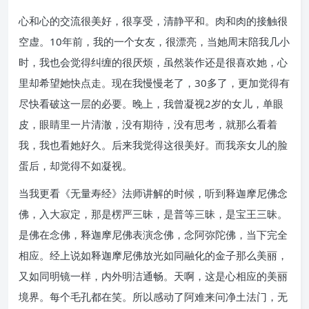
心和心的交流很美好，很享受，清静平和。肉和肉的接触很
空虚。10年前，我的一个女友，很漂亮，当她周末陪我几小
时，我也会觉得纠缠的很厌烦，虽然装作还是很喜欢她，心
里却希望她快点走。现在我慢慢老了，30多了，更加觉得有
尽快看破这一层的必要。晚上，我曾凝视2岁的女儿，单眼
皮，眼睛里一片清澈，没有期待，没有思考，就那么看着
我，我也看她好久。后来我觉得这很美好。而我亲女儿的脸
蛋后，却觉得不如凝视。
当我更看《无量寿经》法师讲解的时候，听到释迦摩尼佛念
佛，入大寂定，那是楞严三昧，是普等三昧，是宝王三昧。
是佛在念佛，释迦摩尼佛表演念佛，念阿弥陀佛，当下完全
相应。经上说如释迦摩尼佛放光如同融化的金子那么美丽，
又如同明镜一样，内外明洁通畅。天啊，这是心相应的美丽
境界。每个毛孔都在笑。所以感动了阿难来问净土法门，无