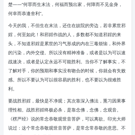
楚——“何罪而生末法，何福而预出家，何障而不见金身，
何幸而恭逢舍利”。
今天的我，不但生在末法，还住在妓院的旁边，若非累世邪
婬，何至如此！和邪婬作战的人，多数都不知道邪婬的来
头，不知道邪婬是累世的习气形成的内在三毒烦恼，和外界
的污染，内外交侵。所以没有精神准备，或者是以为可以速
战速决，或者是认定永远不可能胜利。当你不了解事实，不
了解对手，你的预期和事实没有吻合的时候，你就会有失败
感。所以不要认为可以很容易的胜利，也不要以为很难胜
利。
要战胜邪婬，最快是不净观；其次靠深入佛法，熏习因果事
理性相。战胜邪婬终极必杀，是靠念佛，念佛，念观音。
《楞严经》说的常念恭敬观世音菩萨，可以离欲。印光大师
说过：这个常念恭敬观世音菩萨，是常念常恭敬的意思。不