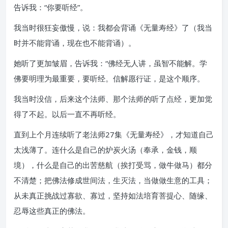
告诉我：“你要听经”。
我当时很狂妄傲慢，说：我都会背诵《无量寿经》了（我当
时并不能背诵，现在也不能背诵）。
她听了更加皱眉，告诉我：“佛经无人讲，虽智不能解。学
佛要明理为最重要，要听经。信解愿行证，是这个顺序。
我当时没信，后来这个法师、那个法师的听了点经，更加觉
得了不起。以后一直不再听经。
直到上个月连续听了老法师27集《无量寿经》，才知道自己
太浅薄了。连什么是自己的炉炭火汤（奉承，金钱，顺
境），什么是自己的出苦慈航（挨打受骂，做牛做马）都分
不清楚；把佛法修成世间法，生灭法，当做做生意的工具；
从未真正挑战过寡欲、寡过，坚持如法培育菩提心、随缘、
忍辱这些真正的佛法。