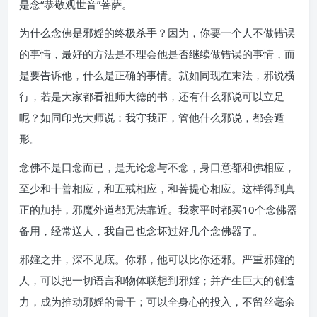
是念“恭敬观世音”菩萨。
为什么念佛是邪婬的终极杀手？因为，你要一个人不做错误
的事情，最好的方法是不理会他是否继续做错误的事情，而
是要告诉他，什么是正确的事情。就如同现在末法，邪说横
行，若是大家都看祖师大德的书，还有什么邪说可以立足
呢？如同印光大师说：我守我正，管他什么邪说，都会遁
形。
念佛不是口念而已，是无论念与不念，身口意都和佛相应，
至少和十善相应，和五戒相应，和菩提心相应。这样得到真
正的加持，邪魔外道都无法靠近。我家平时都买10个念佛器
备用，经常送人，我自己也念坏过好几个念佛器了。
邪婬之井，深不见底。你邪，他可以比你还邪。严重邪婬的
人，可以把一切语言和物体联想到邪婬；并产生巨大的创造
力，成为推动邪婬的骨干；可以全身心的投入，不留丝毫余