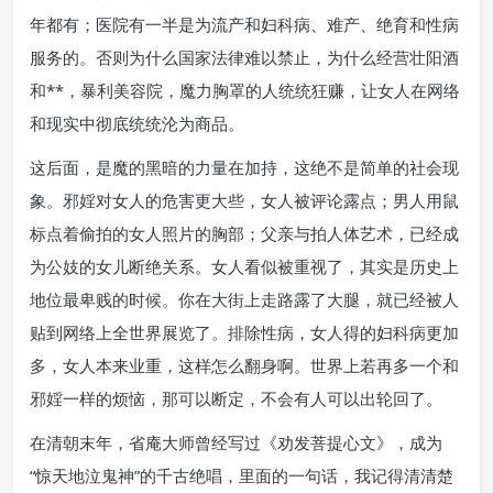
年都有；医院有一半是为流产和妇科病、难产、绝育和性病
服务的。否则为什么国家法律难以禁止，为什么经营壮阳酒
和**，暴利美容院，魔力胸罩的人统统狂赚，让女人在网络
和现实中彻底统统沦为商品。
这后面，是魔的黑暗的力量在加持，这绝不是简单的社会现
象。邪婬对女人的危害更大些，女人被评论露点；男人用鼠
标点着偷拍的女人照片的胸部；父亲与拍人体艺术，已经成
为公妓的女儿断绝关系。女人看似被重视了，其实是历史上
地位最卑贱的时候。你在大街上走路露了大腿，就已经被人
贴到网络上全世界展览了。排除性病，女人得的妇科病更加
多，女人本来业重，这样怎么翻身啊。世界上若再多一个和
邪婬一样的烦恼，那可以断定，不会有人可以出轮回了。
在清朝末年，省庵大师曾经写过《劝发菩提心文》，成为
“惊天地泣鬼神”的千古绝唱，里面的一句话，我记得清清楚