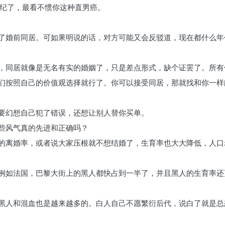
世纪了，最看不惯你这种直男癌。
了婚前同居。可如果明说的话，对方可能又会反驳道，现在都什么年
，同居就像是无名有实的婚姻了，只是差点形式，缺个证罢了。所有
们按照自己的价值观选择就行了。你可以接受同居，那就找和你一样
要幻想自己犯了错误，还想让别人替你买单。
些风气真的先进和正确吗？
的离婚率，或者说大家压根就不想结婚了，生育率也大大降低，人口
例如法国，巴黎大街上的黑人都快占到一半了，并且黑人的生育率还
黑人和混血也是越来越多的。白人自己不愿繁衍后代，说白了就是总