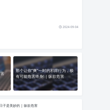
2024-09-04
那个让你“爽”一时的邪婬行为，极
危害
有可能危害终身! | 纵欲危害
日子是美妙的 | 纵欲危害