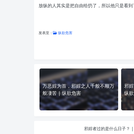
放纵的人其实是把自由给扔了，所以他只是看到
发表至：
纵欲危害
万恶婬为首，邪婬之人千般不顺万
邪婬
般凄苦 | 纵欲危害
纵欲
邪婬者过的是什么日子？ |