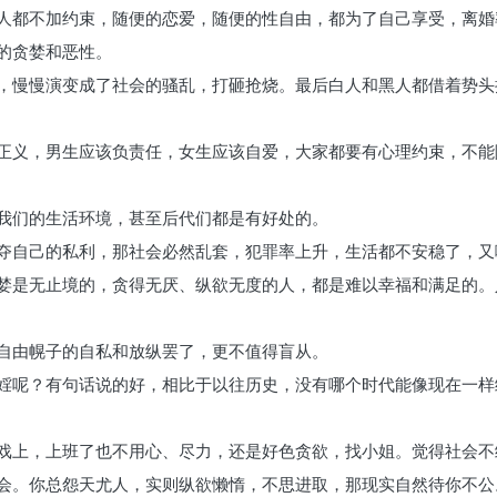
人都不加约束，随便的恋爱，随便的性自由，都为了自己享受，离婚
的贪婪和恶性。
，慢慢演变成了社会的骚乱，打砸抢烧。最后白人和黑人都借着势头
正义，男生应该负责任，女生应该自爱，大家都要有心理约束，不能
我们的生活环境，甚至后代们都是有好处的。
夺自己的私利，那社会必然乱套，犯罪率上升，生活都不安稳了，又
婪是无止境的，贪得无厌、纵欲无度的人，都是难以幸福和满足的。
自由幌子的自私和放纵罢了，更不值得盲从。
婬呢？有句话说的好，相比于以往历史，没有哪个时代能像现在一样
戏上，上班了也不用心、尽力，还是好色贪欲，找小姐。觉得社会不
会。你总怨天尤人，实则纵欲懒惰，不思进取，那现实自然待你不公