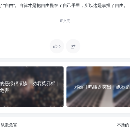
了“自由”。自律才是把自由攥在了自己手里，所以这是掌握了自由。
正文完
0
的恶报很凄惨，劝君莫邪婬 |
邪婬耳鸣腰盘突出 | 纵欲
危害
 纵欲危害
不撸的