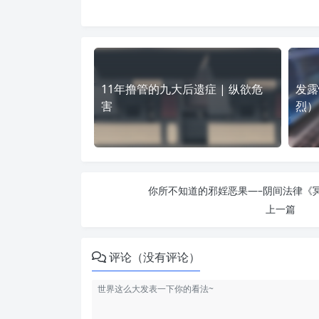
11年撸管的九大后遗症 | 纵欲危
发露
害
烈）
你所不知道的邪婬恶果—–阴间法律《冥
上一篇
评论（没有评论）