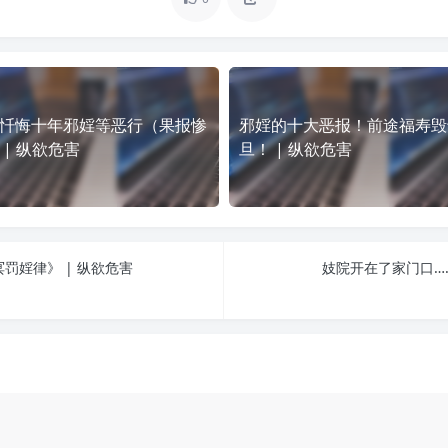
忏悔十年邪婬等恶行（果报惨
邪婬的十大恶报！前途福寿毁
 | 纵欲危害
旦！ | 纵欲危害
罚婬律》 | 纵欲危害
妓院开在了家门口…