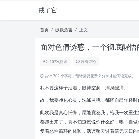
戒了它
首页
纵欲危害
正文
面对色倩诱惑，一个彻底醒悟的
107
次阅读
没有评论
共计 702 个字符，预计需要花费 2 分钟才能阅读完成。
我不要这样子活着，眼神空洞，浑身酸痛。
故，我要净化心灵，洗涤灵魂，都怪自己年轻时
此次我是真心忏悔，愿能宽恕我，给我一次重生的机
都跑出来了，真不知道该说你什么好，唉！自做
复着恶性循环的体验，活该整天过着暗无天日的