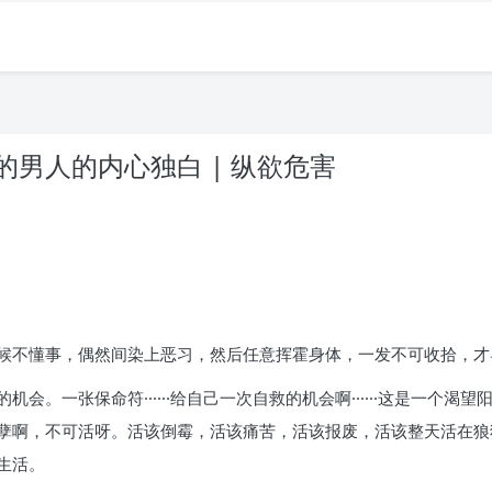
男人的内心独白 | 纵欲危害
候不懂事，偶然间染上恶习，然后任意挥霍身体，一发不可收拾，才
会。一张保命符······给自己一次自救的机会啊······这是一个
孽啊，不可活呀。活该倒霉，活该痛苦，活该报废，活该整天活在狼
生活。