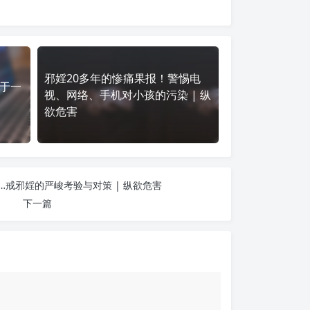
邪婬20多年的惨痛果报！警惕电
于一
视、网络、手机对小孩的污染 | 纵
欲危害
…戒邪婬的严峻考验与对策 | 纵欲危害
下一篇