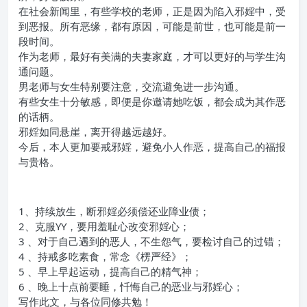
在社会新闻里，有些学校的老师，正是因为陷入邪婬中，受
到恶报。所有恶缘，都有原因，可能是前世，也可能是前一
段时间。
作为老师，最好有美满的夫妻家庭，才可以更好的与学生沟
通问题。
男老师与女生特别要注意，交流避免进一步沟通。
有些女生十分敏感，即便是你邀请她吃饭，都会成为其作恶
的话柄。
邪婬如同悬崖，离开得越远越好。
今后，本人更加要戒邪婬，避免小人作恶，提高自己的福报
与贵格。
1、持续放生，断邪婬必须偿还业障业债；
2、克服YY，要用羞耻心改变邪婬心；
3 、对于自己遇到的恶人，不生怨气，要检讨自己的过错；
4 、持戒多吃素食，常念《楞严经》；
5 、早上早起运动，提高自己的精气神；
6 、晚上十点前要睡，忏悔自己的恶业与邪婬心；
写作此文，与各位同修共勉！