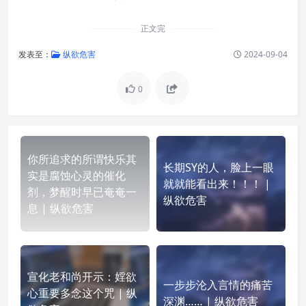
正文完
发表至：
纵欲危害
2024-09-04
0
你所追求的所谓快乐其
长期SY的人，脸上一眼
实是腐蚀心灵的催化
就就能看出来！！！ |
剂，梦醒时早已奄奄一
纵欲危害
息 | 纵欲危害
宣化老和尚开示：婬欲
一步步沦入言情的痛苦
心重要多念这个咒 | 纵
深渊…… | 纵欲危害