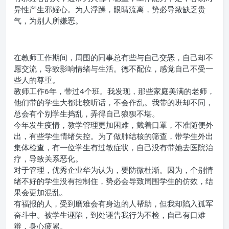
异性产生邪婬心。为人浮躁，眼睛流离，势必导致缺乏贵
气，为别人所嫌恶。
在教师工作期间，周围的同事总有些与自己交恶，自己却不
愿交流，导致影响情绪与生活。德不配位，感觉自己不受一
些人的尊重。
教师工作6年，带过4个班。我发现，那些家庭美满的老师，
他们带的学生大都比较听话，不会作乱。我带的班却不同，
总会有个别学生捣乱，弄得自己狼狈不堪。
今年发生疫情，教学管理更加困难，戴着口罩，不准随便外
出，有些学生情绪失控。为了做肺结核的筛查，带学生外出
集体检查，有一位学生有过敏症状，自己没有带她去医院治
疗，导致关系恶化。
对于管理，优秀企业华为认为，要防微杜渐。因为，个别情
绪不好的学生没有控制住，势必会导致周围学生的仿效，结
果会更加混乱。
有福报的人，受到磨难会有身边的人帮助，但我却陷入孤军
奋斗中。被学生诬陷，到处诬告我行为不检，自己有口难
辨，身心疲累。