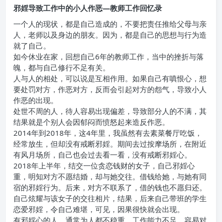
邪婬导致工作中的小人作恶—教师工作回忆录
一个人的现状，都是自己造成的，不要把责任推给父母与亲
人，老师以及身边的朋友。因为，都是自己的思想与行为造
就了自己。
如今休业在家，回想自己6年的教师工作，当中的挫折与落
魄，都与自己修行不足有关。
人与人的相处，可以说是互相作用。如果自己有嗔恨心，想
要处罚对方，作恶对方，反而会引起对方的怨气，导致小人
作恶的出现。
处世不周的人，待人容易出现偏差，导致部分人的不满，其
结果就是个别人会因郁闷而愤怒起来造反作恶。
2014年到2018年，这4年里，我虽然有去素菜餐厅吃饭，
经常放生，但却没有戒断邪婬。期间去过按摩场所，在附近
有风月场所，自己也会过去看一看，没有戒断邪婬心。
2018年上半年，结交一位贪恋钱财的女子，自己邪婬心
重，明知对方不愿结婚，却与她交往。借钱给她，与她有同
宿的邪婬行为。后来，对方不联系了，借的钱也不愿归还。
自己炫耀与该女子的交往相片，结果，后来自己带班的学生
恋爱邪婬，令自己难堪，可见，因果很快就会出现。
有邪婬心的人，通常为人都不稳重，工作能力不足，容易对