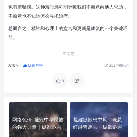
免有羞耻感。这种羞耻感可能导致我们不愿意向他人求助，
不愿意也不知道怎么寻求治疗。
总而言之，精神和心理上的愈合和更新是康复的一个关键环
节。
正文完
发表至：
纵欲危害
2024-09-04
0
网络色倩–摧毁中华民族
荒婬纵欲患中风 老总
的强大力量 | 纵欲危害
红颜皆离去 | 纵欲危害