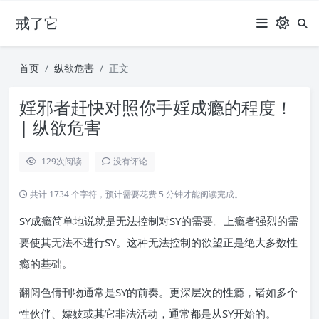
戒了它
首页
纵欲危害
正文
婬邪者赶快对照你手婬成瘾的程度！
| 纵欲危害
129
次阅读
没有评论
共计 1734 个字符，预计需要花费 5 分钟才能阅读完成。
SY成瘾简单地说就是无法控制对SY的需要。上瘾者强烈的需
要使其无法不进行SY。这种无法控制的欲望正是绝大多数性
瘾的基础。
翻阅色倩刊物通常是SY的前奏。更深层次的性瘾，诸如多个
性伙伴、嫖妓或其它非法活动，通常都是从SY开始的。