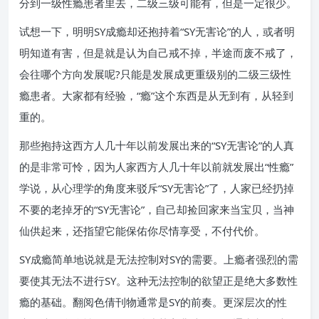
分到一级性瘾患者里去，二级三级可能有，但是一定很少。
试想一下，明明SY成瘾却还抱持着“SY无害论”的人，或者明
明知道有害，但是就是认为自己戒不掉，半途而废不戒了，
会往哪个方向发展呢?只能是发展成更重级别的二级三级性
瘾患者。大家都有经验，“瘾”这个东西是从无到有，从轻到
重的。
那些抱持这西方人几十年以前发展出来的“SY无害论”的人真
的是非常可怜，因为人家西方人几十年以前就发展出“性瘾”
学说，从心理学的角度来驳斥“SY无害论”了，人家已经扔掉
不要的老掉牙的“SY无害论”，自己却捡回家来当宝贝，当神
仙供起来，还指望它能保佑你尽情享受，不付代价。
SY成瘾简单地说就是无法控制对SY的需要。上瘾者强烈的需
要使其无法不进行SY。这种无法控制的欲望正是绝大多数性
瘾的基础。翻阅色倩刊物通常是SY的前奏。更深层次的性