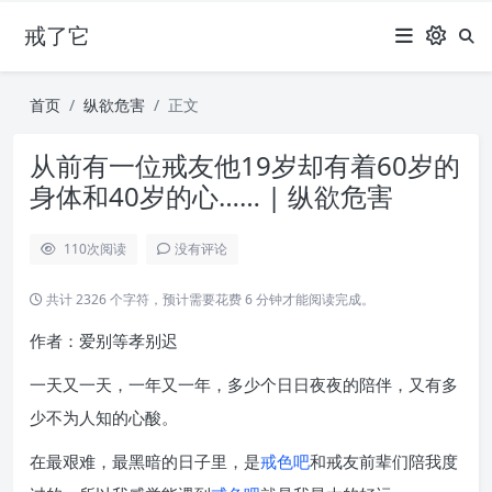
戒了它
首页
纵欲危害
正文
从前有一位戒友他19岁却有着60岁的
身体和40岁的心…… | 纵欲危害
110
次阅读
没有评论
共计 2326 个字符，预计需要花费 6 分钟才能阅读完成。
作者：爱别等孝别迟
一天又一天，一年又一年，多少个日日夜夜的陪伴，又有多
少不为人知的心酸。
在最艰难，最黑暗的日子里，是
戒色吧
和戒友前辈们陪我度