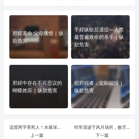
手婬纵欲后遗症—人类
邪婬害命 父母痛惜 | 纵
最普遍致命的杀手 | 纵
欲危害
欲危害
邪婬中存在不可思议的
犯邪婬者，定削福报 |
蝴蝶效应 | 纵欲危害
纵欲危害
适度两字害死人！水最深的就是适度这个词 | 纵欲危害
经常混迹于风月场所，败尽一手好牌 | 纵欲危害
上一篇
下一篇