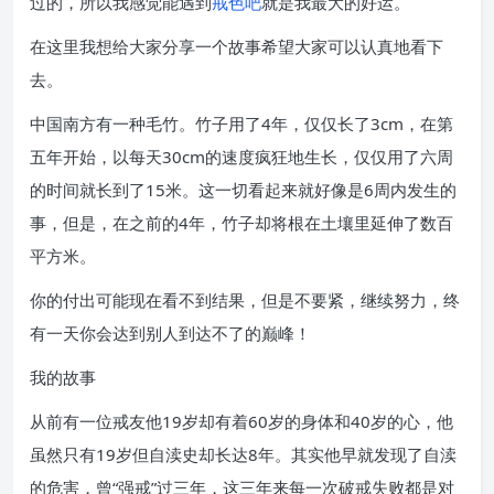
过的，所以我感觉能遇到
戒色吧
就是我最大的好运。
在这里我想给大家分享一个故事希望大家可以认真地看下
去。
中国南方有一种毛竹。竹子用了4年，仅仅长了3cm，在第
五年开始，以每天30cm的速度疯狂地生长，仅仅用了六周
的时间就长到了15米。这一切看起来就好像是6周内发生的
事，但是，在之前的4年，竹子却将根在土壤里延伸了数百
平方米。
你的付出可能现在看不到结果，但是不要紧，继续努力，终
有一天你会达到别人到达不了的巅峰！
我的故事
从前有一位戒友他19岁却有着60岁的身体和40岁的心，他
虽然只有19岁但自渎史却长达8年。其实他早就发现了自渎
的危害，曾“强戒”过三年，这三年来每一次破戒失败都是对