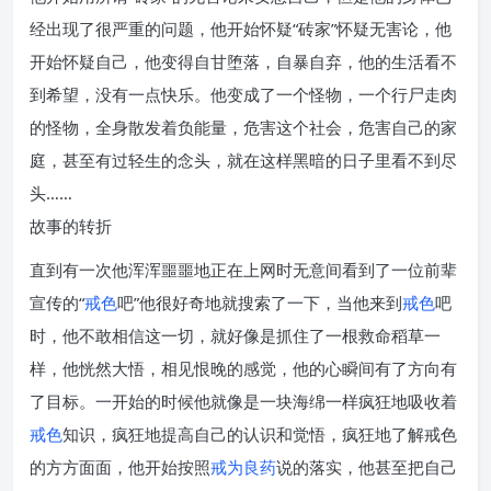
经出现了很严重的问题，他开始怀疑“砖家”怀疑无害论，他
开始怀疑自己，他变得自甘堕落，自暴自弃，他的生活看不
到希望，没有一点快乐。他变成了一个怪物，一个行尸走肉
的怪物，全身散发着负能量，危害这个社会，危害自己的家
庭，甚至有过轻生的念头，就在这样黑暗的日子里看不到尽
头……
故事的转折
直到有一次他浑浑噩噩地正在上网时无意间看到了一位前辈
宣传的“
戒色
吧”他很好奇地就搜索了一下，当他来到
戒色
吧
时，他不敢相信这一切，就好像是抓住了一根救命稻草一
样，他恍然大悟，相见恨晚的感觉，他的心瞬间有了方向有
了目标。一开始的时候他就像是一块海绵一样疯狂地吸收着
戒色
知识，疯狂地提高自己的认识和觉悟，疯狂地了解戒色
的方方面面，他开始按照
戒为良药
说的落实，他甚至把自己