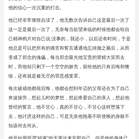
他的信心一次沉重的打击。
他已经非常痛恨自渎了，他无数次告诉自己这是最后一次了
这一定是最后一次了，无奈每当欲望来临的时候他都会给自
己精神鸦片对自己说:没事的，我还小，以后还有时间，于是
他总是可以把所有的痛苦和誓言通通地忘掉抛之脑后，从而
变成了邪念的傀儡，每当邪念吸光他宝贵的肾精大笑而去
时，而他却只剩下一个空空的躯壳，留给他的只有后悔和懊
恼，还有就是被无尽的罪恶感笼罩。
每次破戒他都很后悔，他都会想到年迈的父母还在为了自己
奔波操劳，想起儿时的梦想，想起疼爱自己的亲人，想起他
曾经的誓言，他不甘心，真的不甘心，不甘心这样堕落下
去，他讨厌这样的自己，可是无奈他拖着不听使唤的身躯不
知该何去何从。
他开始用所谓“砖家”的无害论来安慰自己，但是他的身体已