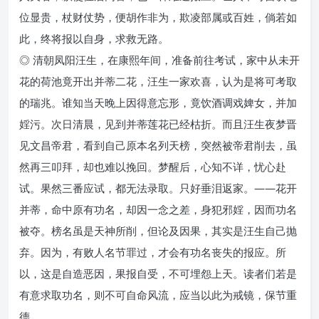
位显贵，杖财仗势，便胡作非为，欺凌部属或百姓，倘若如
此，终将报以自身，求救无路。
◎ 清朝凤阳汪生，在康熙年间，准备前往考试，家中从未开
花的荷池竟开出并蒂二花，汪生一家欢喜，认为是将可考取
的瑞兆。谁知当天晚上因得意忘形，竟饮酒调戏婢女，并加
婬污。次日清晨，见到并蒂莲花已经枯折。而且汪生夜梦晋
见文昌帝君，看到自己原本名列天榜，突然被帝君削去，虽
然再三叩拜，却也难以挽回。梦醒后，心知不详，忧心赴
试。果然三番应试，都无法录取。只好垂泪返家。——花开
并蒂，命中原有功名，却因一念之差，身犯邪婬，因而功名
被夺。榜名虽是天神所削，但论及因果，其实是汪生自己抛
弃。因为，有败人名节罪过，才会有功名丧失的报应。所
以，这是自造恶因，果报自受，不可埋怨上天。读者们若是
有意求取功名，则不可自命风流，应当以此为戒镜，保节重
德。