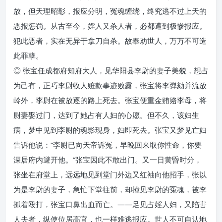
放，但天理昭彰，报应分明，冤魂缠绕，终究逃不过上天的
恶报惩罚。从古至今，婬人又杀人者，必都遭到极惨报应。
犯此恶者，实在无异于拿刀自杀。故奉劝世人，万万不可造
此罪孽。
◎ 张宝任成都府知府大人，见华阳县李尉的妻子美貌，想占
为己有，正巧李尉收人赃款事迹败露，张宝将李弹劾并流放
岭外，李尉在被放逐的路上死去。张宝便重金贿赂李母，将
尉妻娶过门，达到了她占有人妇的心愿。但不久，该妇生
病，梦中见到李尉的魂影现身，妇即死去。张宝又梦见亡妇
告诉他说：“李尉已向天帝诉冤，早晚回来取你性命，你要
深居府内避开他。”张宝因此不敢出门。又一日黄昏时分，
张坐在府堂上，远远地见到堂门外边又红袖向他招手，张以
为是李尉的妻子，急忙下堂往前，却撞见李尉的冤魂，被李
抓着殴打，张宝口鼻出血而亡。——足见占婬人妇，又陷害
人夫者，纵使位居高官，也一样难逃报应。世人不可自认地