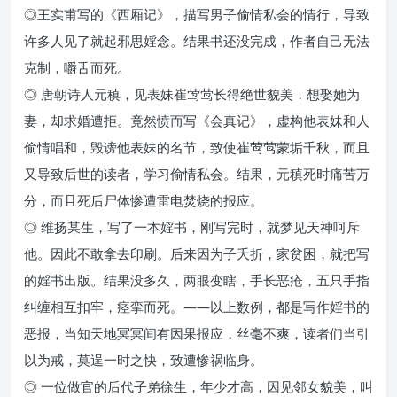
◎王实甫写的《西厢记》，描写男子偷情私会的情行，导致
许多人见了就起邪思婬念。结果书还没完成，作者自己无法
克制，嚼舌而死。
◎ 唐朝诗人元稹，见表妹崔莺莺长得绝世貌美，想娶她为
妻，却求婚遭拒。竟然愤而写《会真记》，虚构他表妹和人
偷情唱和，毁谤他表妹的名节，致使崔莺莺蒙垢千秋，而且
又导致后世的读者，学习偷情私会。结果，元稹死时痛苦万
分，而且死后尸体惨遭雷电焚烧的报应。
◎ 维扬某生，写了一本婬书，刚写完时，就梦见天神呵斥
他。因此不敢拿去印刷。后来因为子夭折，家贫困，就把写
的婬书出版。结果没多久，两眼变瞎，手长恶疮，五只手指
纠缠相互扣牢，痉挛而死。——以上数例，都是写作婬书的
恶报，当知天地冥冥间有因果报应，丝毫不爽，读者们当引
以为戒，莫逞一时之快，致遭惨祸临身。
◎ 一位做官的后代子弟徐生，年少才高，因见邻女貌美，叫