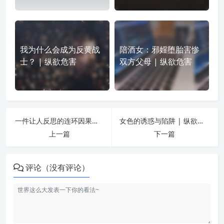
我为什么会成为反黄战
陪酒女：邪婬堕胎害惨
士？ | 纵欲危害
双方父母 | 纵欲危害
一件让人反思的连环因果事件：邪婬终受报 | 纵欲危害
女色的诱惑与陷阱 | 纵欲危害
上一篇
下一篇
评论（没有评论）