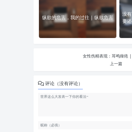
没有
纵欲的危害，我的过往 | 纵欲危害
要还
女性伤精表现：耳鸣痤疮 |
上一篇
评论（没有评论）