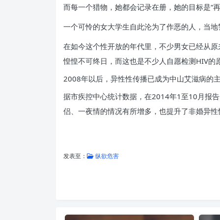
而每一个猎物，她都会记录在册，她的目标是“再睡
一个可怜的女大学生自此沦为了作恶的人，当地
在如今这个性开放的年代里，不少男女已经从原
惶惶不可终日，而这也是不少人自愿检测HIV的
2008年以后，异性性传播已成为中山艾滋病的主
据市疾控中心统计数据，在2014年1至10月报
侣、一夜情的情况有所增多，也提升了非婚异性
发表至：
纵欲危害