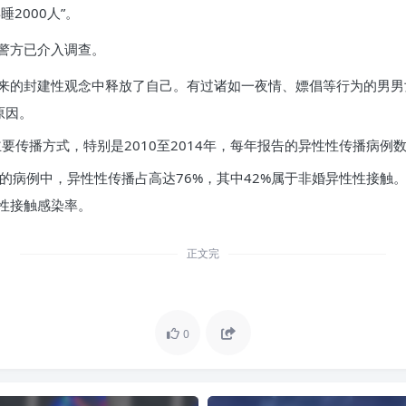
2000人”。
警方已介入调查。
来的封建性观念中释放了自己。有过诸如一夜情、嫖倡等行为的男男
原因。
要传播方式，特别是2010至2014年，每年报告的异性性传播病例数
告的病例中，异性性传播占高达76%，其中42%属于非婚异性性接触
性接触感染率。
正文完
0