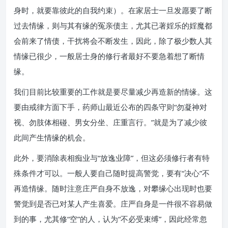
身时，就要靠彼此的自我约束）。在家居士一旦发愿要了断
过去情缘，则与其有缘的冤亲债主，尤其已著婬乐的婬魔都
会前来了情债，干扰将会不断发生，因此，除了极少数人其
情缘已很少，一般居士身的修行者最好不要急着想了断情
缘。
我们目前比较重要的工作就是要尽量减少再造新的情缘。这
要由戒律方面下手，药师山最近公布的四条守则“勿凝神对
视、勿肢体相碰、男女分坐、庄重言行。”就是为了减少彼
此间产生情缘的机会。
此外，要消除表相痴业与“放逸业障”，但这必须修行者有特
殊条件才可以。一般人要自己随时提高警觉，要有“决心”不
再造情缘。随时注意庄严自身不放逸，对攀缘心出现时也要
警觉到是否已对某人产生喜爱。庄严自身是一件很不容易做
到的事，尤其修“空”的人，认为“不必受束缚”，因此经常忽