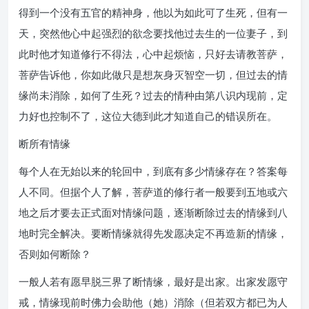
得到一个没有五官的精神身，他以为如此可了生死，但有一
天，突然他心中起强烈的欲念要找他过去生的一位妻子，到
此时他才知道修行不得法，心中起烦恼，只好去请教菩萨，
菩萨告诉他，你如此做只是想灰身灭智空一切，但过去的情
缘尚未消除，如何了生死？过去的情种由第八识内现前，定
力好也控制不了，这位大德到此才知道自己的错误所在。
断所有情缘
每个人在无始以来的轮回中，到底有多少情缘存在？答案每
人不同。但据个人了解，菩萨道的修行者一般要到五地或六
地之后才要去正式面对情缘问题，逐渐断除过去的情缘到八
地时完全解决。要断情缘就得先发愿决定不再造新的情缘，
否则如何断除？
一般人若有愿早脱三界了断情缘，最好是出家。出家发愿守
戒，情缘现前时佛力会助他（她）消除（但若双方都已为人