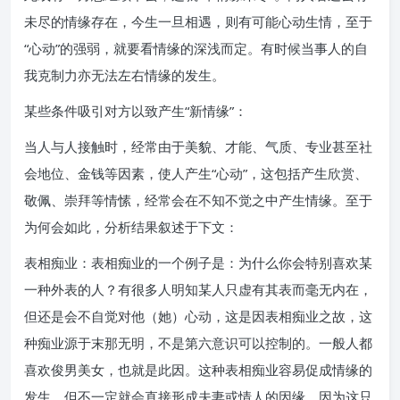
未尽的情缘存在，今生一旦相遇，则有可能心动生情，至于
“心动”的强弱，就要看情缘的深浅而定。有时候当事人的自
我克制力亦无法左右情缘的发生。
某些条件吸引对方以致产生“新情缘”：
当人与人接触时，经常由于美貌、才能、气质、专业甚至社
会地位、金钱等因素，使人产生“心动”，这包括产生欣赏、
敬佩、崇拜等情愫，经常会在不知不觉之中产生情缘。至于
为何会如此，分析结果叙述于下文：
表相痴业：表相痴业的一个例子是：为什么你会特别喜欢某
一种外表的人？有很多人明知某人只虚有其表而毫无内在，
但还是会不自觉对他（她）心动，这是因表相痴业之故，这
种痴业源于末那无明，不是第六意识可以控制的。一般人都
喜欢俊男美女，也就是此因。这种表相痴业容易促成情缘的
发生，但不一定就会直接形成夫妻或情人的因缘，因为这只