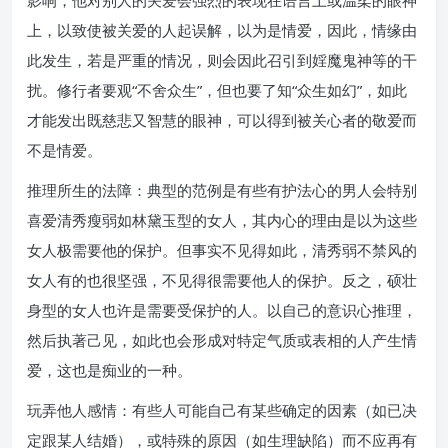
影响，他对别人的关爱会强烈的表现在语言上或温柔的眼神
上，以致使被关爱的人起误解，以为是情爱，因此，情缘由
此发生，若是严重的情况，则会因此召引到婬魔鬼神等的干
扰。修行者要观“不舍众生”，但也要了知“众生如幻”，如此
才能发出既慈悲又智慧的眼神，可以得到被关心者的敬爱而
不是情爱。
推理所生的法障：典型的范例是有些有护法心的男人会特别
喜爱清秀瘦弱如林黛玉型的女人，其内心的理由是以为这些
女人极需要他的保护。但事实不见得如此，清秀弱不禁风的
女人有的也很坚强，不见得很需要他人的保护。反之，硕壮
身型的女人也许是需要受保护的人。以自己的意识心推理，
然后执著己见，如此也会形成对特定气质或表相的人产生情
爱，这也是痴业的一种。
玩弄他人感情：有些人可能自己有某些确定的因素（如已决
定跟某人结婚），或特殊的原因（如生理缺陷）而不应再有