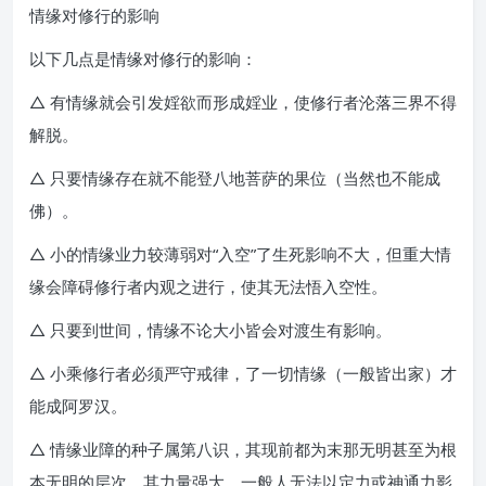
情缘对修行的影响
以下几点是情缘对修行的影响：
△ 有情缘就会引发婬欲而形成婬业，使修行者沦落三界不得
解脱。
△ 只要情缘存在就不能登八地菩萨的果位（当然也不能成
佛）。
△ 小的情缘业力较薄弱对“入空”了生死影响不大，但重大情
缘会障碍修行者内观之进行，使其无法悟入空性。
△ 只要到世间，情缘不论大小皆会对渡生有影响。
△ 小乘修行者必须严守戒律，了一切情缘（一般皆出家）才
能成阿罗汉。
△ 情缘业障的种子属第八识，其现前都为末那无明甚至为根
本无明的层次，其力量强大，一般人无法以定力或神通力影