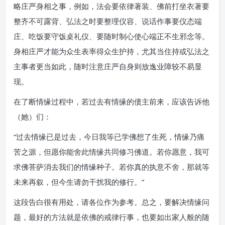
略庄严身相之事，例如，法会要依律著装、佛前打坐衣著要
整齐不可露背、弘法之时要整理仪容、说话作事要仪态端
庄、吃饭要守饭桌礼仪、要随时制心使心端正不生邪念等。
身相庄严才能为众生表率得众生护持，尤其当住持或弘法之
主事者更当如此，随时注意庄严自身则放逸业障较不易显
现。
在了断情缘过程中，若过去有情缘的债主前来，应该告诉他
（她）们：
“过去情缘已是过去，今日我等已学佛想了生死，情缘乃痛
苦之源，但愿你能舍此情缘共同修习佛道。若你愿意，我可
求佛菩萨消去我们的情缘种子。若你真的执意不舍，那就等
未来再叙，但今生请勿干扰我的修行。”
这段告白很有用处，请各位作为参考。总之，要解决情缘问
题，最好的方法就是依佛的戒律行事，也要如出家人般的随