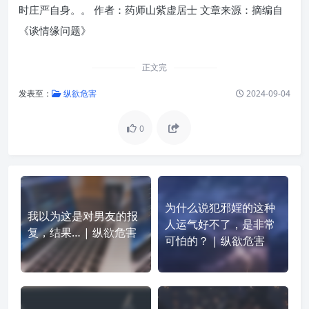
时庄严自身。。 作者：药师山紫虚居士 文章来源：摘编自
《谈情缘问题》
正文完
发表至：
纵欲危害
2024-09-04
0
为什么说犯邪婬的这种
我以为这是对男友的报
人运气好不了，是非常
复，结果… | 纵欲危害
可怕的？ | 纵欲危害