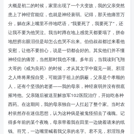
大概是初二的时候，家里出现了一个大变故，我的父亲突然
患上了神经官能症，也就是神经衰弱。记得，那天他痛苦万
分，躺在床上嘴里不停地呓语，“我要死了，我要死了”，还
让我不要为他哭泣。我当时蹲在地上感觉天都要塌了，拼命
地想挤出眼泪但是却怎么也哭不出来。伯伯叔叔都过来看他
安慰，让他不要担心，说是一切都会好的。其实他们并不懂
神经症的痛苦，当然那时我也不懂。多年后，当我读到飞翔
大哥的《戒为良药》的时候，才从其文字中窥见一斑。邪淫
之人终将果报自受，可能源于祖上的荫蔽，父亲是个孝顺的
人，还有个坚强的老婆——我的母亲，神经衰弱并没有彻底
摧垮他。父亲随后被送至解放军102医院治疗，开始吃各种
西药。在这期间，我的母亲独自一人扛起了整个家。当时农
村依然存在迷信思想，认为这种病是被鬼怪招去了魂魄。记
得多年前的某个夜晚，母亲带着我在田里一边烧着请来的纸
钱、符咒，一边嘴里喊着我父亲的名字。君不见，邪淫毁身