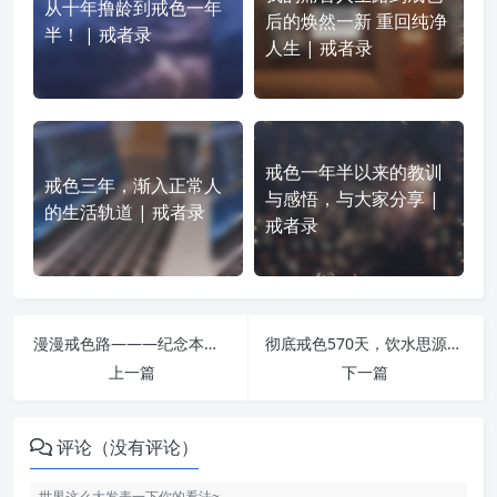
从十年撸龄到戒色一年
后的焕然一新 重回纯净
半！ | 戒者录
人生 | 戒者录
戒色一年半以来的教训
戒色三年，渐入正常人
与感悟，与大家分享 |
的生活轨道 | 戒者录
戒者录
漫漫戒色路———纪念本人戒色一周年 | 戒者录
彻底戒色570天，饮水思源，真心感谢戒色吧 | 戒者录
上一篇
下一篇
评论（没有评论）