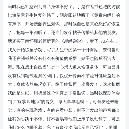
当时我已经意识到自己身体不好了。于是在逛戒色吧的时候
比较留意养生恢复的帖子，阴差阳错地听了《黄帝内经》的
有声书，开始接触养生知识。那时候自己是真心想好好恢复
了，把每一集都听了，还专门发个帖子传播给其他的朋友。
我还买了南怀瑾老师所著的《易经杂说》，看了1/3左右，
我又开始练童子功，写了人生中的第一个忏悔贴。奈何当时
我还在强戒并没有什么有价值的感悟，贴子也随后石沉大
海。现在想来自己当时是一心想入道来恢复身体。可自己并
没有找到精气泄漏的阀门，仅仅开源而不节流对健康益处不
大，身体依然每况愈下。终于症状再一次爆发了，这次折磨
我的是失眠。用折磨这个词真是非常贴切，当时我深刻体会
到了“症状即地狱”的含义，每天早早地躺下，可舍友还未睡
觉，有的在玩游戏，有的在看电影，时不时发出的声音都会
让我的心跳个不停。好不容易等他们上床了没动静了，可是
我却怎么也睡不着。忘了有多少次我暗示自己“困了，要睡