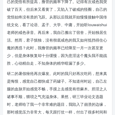
己的觉悟有所提高，撸管的频率下降了。记得有次戒色我突
破了百天，但后来又看黄了，又陷入了破戒的怪圈，自己的
觉悟始终没有质的飞跃。从那以后我就开始慢慢接触中国传
统文化，看了论语、孟子、大学、中庸，开始听louwaishui
老师的戒色录音。再后来，我自己搬出了宿舍，开始独居生
活。然而，君子慎独，没有彻底戒色的我又如何抵挡得住心
魔的诱惑？此时，我撸管的频率已经降至一月一次甚至更
少，但是身体恢复却十分缓慢，因为意淫这个魔头我不能战
胜，心动精自走，不知身体的精华暗漏了多少。
研二的暑假痤疮再次爆发。此时的我只好再次吃药，想来真
是悔恨，感觉自己都快成了药罐子。不知道何时起，自己左
腿的血脉开始感觉不畅，手摸上去感觉有些麻木。邪淫之人
诸事不顺，猥琐之气充溢身体。果然，研三毕业论文选题
时，老师给了我一个非常难的题目，我陷入了崩溃的边缘，
那时感觉压力非常大，每天跟打仗一样，付出了很多时间和