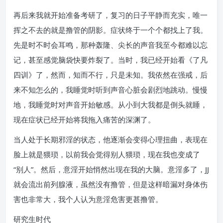
再后来我就开始准备考研了，复习的日子平静而充实，唯一
挥之不去的就是撸管的阴影。症状终于一个个都找上了我。
先是时不时会耳鸣，那种轰隆、尖长的声音我至今都难以忘
记，甚至感觉脑袋快要炸裂了。当时，我已经开始看《了凡
四训》了，然而，知而不行，只是未知。我依然在强戒，后
来不知怎么的，我睡觉时听到声音心脏会剧烈地跳动。慢慢
地，我睡觉时对声音开始敏感。从小到大我都是倒头就睡，
现在症状已经开始将我拖入痛苦的深渊了。
当人处于长期邪淫的状态，他逐渐会变得心理扭曲，表现在
脸上就是猥琐，以前我会觉得别人猥琐，现在我也变成了
“别人”。然后，意淫开始悄然出现在我的大脑。意淫多了，JJ
就会流出前列腺液，虽然没有撸管，但是这样暗漏对身体伤
害也非常大，我个人认为意淫危害更甚撸管。
研究生时代