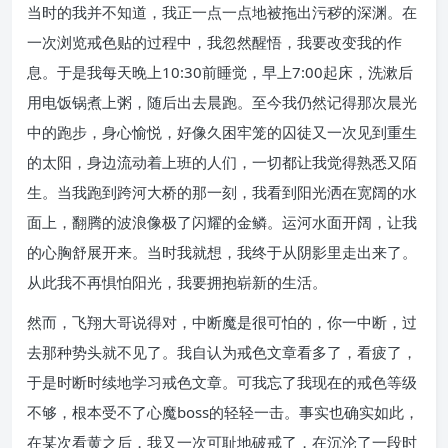
当时的我并不知道，我正一点一点地被拖出污秽的深渊。在
一次浏览戒色贴的过程中，我忽然醒悟，我要改变我的作
息。于是我每天晚上10:30前睡觉，早上7:00起床，洗漱后
用电饭锅煮上粥，随后出去晨跑。至今我仍然记得那次晨光
中的跑步，身心愉悦，好像久困牢笼的囚徒又一次见到重生
的太阳，身边流动着上班的人们，一切都让我觉得熟悉又陌
生。当我跑到跨河大桥的那一刻，我看到阳光洒在宽阔的水
面上，翻腾的波浪像极了闪耀的金鳞。运河水面开阔，让我
的心胸舒展开来。当时我就想，我终于从阴影里走出来了。
从此我不再惧怕阳光，我要拥抱崭新的生活。
然而，飞翔大哥说得对，中断魔是很可怕的，你一中断，过
去那种势头就不见了。我自认为戒色文章看多了，看疲了，
于是时断时续地学习戒色文章。可我忘了我现在的戒色等级
不够，根本受不了心魔boss的轻轻一击。事实也确实如此，
在某次看黄之后，我又一次可耻地破戒了，在沉沦了一段时