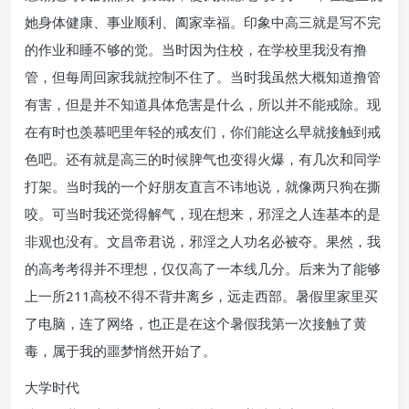
她身体健康、事业顺利、阖家幸福。印象中高三就是写不完
的作业和睡不够的觉。当时因为住校，在学校里我没有撸
管，但每周回家我就控制不住了。当时我虽然大概知道撸管
有害，但是并不知道具体危害是什么，所以并不能戒除。现
在有时也羡慕吧里年轻的戒友们，你们能这么早就接触到戒
色吧。还有就是高三的时候脾气也变得火爆，有几次和同学
打架。当时我的一个好朋友直言不讳地说，就像两只狗在撕
咬。可当时我还觉得解气，现在想来，邪淫之人连基本的是
非观也没有。文昌帝君说，邪淫之人功名必被夺。果然，我
的高考考得并不理想，仅仅高了一本线几分。后来为了能够
上一所211高校不得不背井离乡，远走西部。暑假里家里买
了电脑，连了网络，也正是在这个暑假我第一次接触了黄
毒，属于我的噩梦悄然开始了。
大学时代