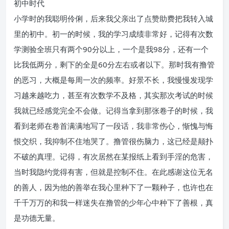
初中时代
小学时的我聪明伶俐，后来我父亲出了点赞助费把我转入城
里的初中。初一的时候，我的学习成绩非常好，记得有次数
学测验全班只有两个90分以上，一个是我98分，还有一个
比我低两分，剩下的全是60分左右或者以下。那时我有撸管
的恶习，大概是每周一次的频率。好景不长，我慢慢发现学
习越来越吃力，甚至有次数学不及格，其实那次考试的时候
我就已经感觉完全不会做。记得当拿到那张卷子的时候，我
看到老师在卷首满满地写了一段话，我非常伤心，惭愧与悔
恨交织，我抑制不住地哭了。撸管很伤脑力，这已经是颠扑
不破的真理。记得，有次居然在某报纸上看到手淫的危害，
当时我隐约觉得有害，但就是控制不住。在此感谢这位无名
的善人，因为他的善举在我心里种下了一颗种子，也许也在
千千万万的和我一样迷失在撸管的少年心中种下了善根，真
是功德无量。