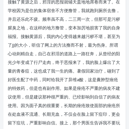
接触了黄源之后，邪淫的恶报就铺天盖地地席卷而来了。在
学校因为是住的集体宿舍不方便撸管，我就跑到厕所去撸，
并且还乐此不疲。频率虽不高，二三周一次，但那可是污秽
腥臭之地，在这样的地方撸管，变本加厉地损害了我的自身
福报。接触黄源后，我的内心变得越来越污秽不堪，甚至为
了JJ的大小，听信了网上的方法撸而不射，最为伤身。所谓
心动则精自走，自己在邪淫的道路上一路狂奔，从曾经的阳
光少年变成了行尸走肉，终于恶报来了，我的脸上爆出了大
量的青春痘，这也成了我一生的痛。暑假回家治疗，碰到了
好医生配了中药，同时给我开了异维a酸，这是囊肿型痤疮
的特效药，但是也有副作用。如果是痤疮不严重的病友不建
议使用，但是建议那种很严重的、已经影响到自信了的病友
使用。因为面子真的很重要，长期的痤疮致使面部的痤疮所
在处血液不流通、长期充血，不仅会在脸上留下痘印，更会
留下痘坑，严重影响自信。接上，那个男医生告诉我不要玩