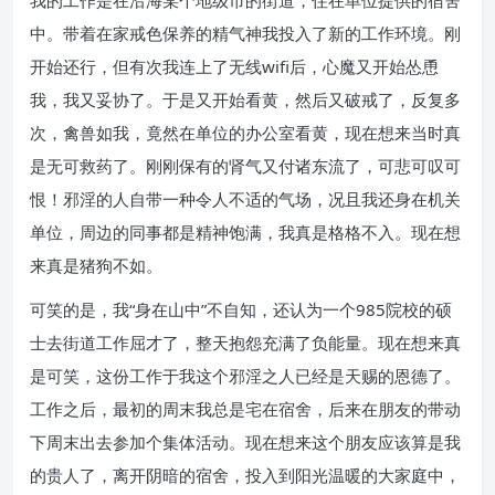
我的工作是在沿海某个地级市的街道，住在单位提供的宿舍
中。带着在家戒色保养的精气神我投入了新的工作环境。刚
开始还行，但有次我连上了无线wifi后，心魔又开始怂恿
我，我又妥协了。于是又开始看黄，然后又破戒了，反复多
次，禽兽如我，竟然在单位的办公室看黄，现在想来当时真
是无可救药了。刚刚保有的肾气又付诸东流了，可悲可叹可
恨！邪淫的人自带一种令人不适的气场，况且我还身在机关
单位，周边的同事都是精神饱满，我真是格格不入。现在想
来真是猪狗不如。
可笑的是，我“身在山中”不自知，还认为一个985院校的硕
士去街道工作屈才了，整天抱怨充满了负能量。现在想来真
是可笑，这份工作于我这个邪淫之人已经是天赐的恩德了。
工作之后，最初的周末我总是宅在宿舍，后来在朋友的带动
下周末出去参加个集体活动。现在想来这个朋友应该算是我
的贵人了，离开阴暗的宿舍，投入到阳光温暖的大家庭中，