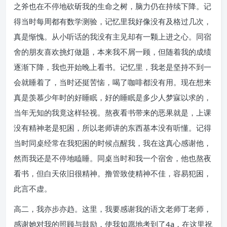
之斧也在不停地砍斫我的生命之树，脑力仍在持续下降。记
得当时每周都有数学测验，记忆里我好像没有及格过几次，
真是惭愧。从小听话的我没有主见却有一颗上进之心。同宿
舍的朋友喜欢挑灯做题，本来我不屑一顾，但随着我的成绩
逐渐下降，我也开始晚上看书。记忆里，我老是坚持不到一
会就睡着了，当时还挺苦恼，喝了咖啡都没有用。现在想来
真是羡慕少年时的好睡眠，好的睡眠是多少人梦寐以求的，
当年无知的我竟这样轻视。熬夜看书带来的恶果就是，上课
没有精神老是犯困，所以老师讲的东西基本没有听懂。记得
当时同桌经常在我犯困的时候点醒我，我在这真心感谢他，
然而我还是不停地瞌睡。同桌当时和我一个宿舍，他也熬夜
看书，但白天依旧很精神。撸管致使精神不佳，容易犯困，
此言不虚。
高二，我亦步亦趋。这里，我要感谢我的语文老师丁老师，
感谢她对我的照顾与鼓励，使我如愿地考到了4a，在这里祝