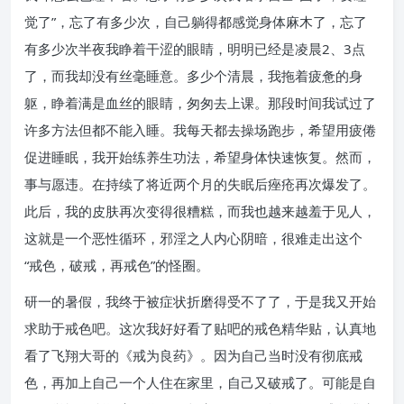
觉了”，忘了有多少次，自己躺得都感觉身体麻木了，忘了
有多少次半夜我睁着干涩的眼睛，明明已经是凌晨2、3点
了，而我却没有丝毫睡意。多少个清晨，我拖着疲惫的身
躯，睁着满是血丝的眼睛，匆匆去上课。那段时间我试过了
许多方法但都不能入睡。我每天都去操场跑步，希望用疲倦
促进睡眠，我开始练养生功法，希望身体快速恢复。然而，
事与愿违。在持续了将近两个月的失眠后痤疮再次爆发了。
此后，我的皮肤再次变得很糟糕，而我也越来越羞于见人，
这就是一个恶性循环，邪淫之人内心阴暗，很难走出这个
“戒色，破戒，再戒色”的怪圈。
研一的暑假，我终于被症状折磨得受不了了，于是我又开始
求助于戒色吧。这次我好好看了贴吧的戒色精华贴，认真地
看了飞翔大哥的《戒为良药》。因为自己当时没有彻底戒
色，再加上自己一个人住在家里，自己又破戒了。可能是自