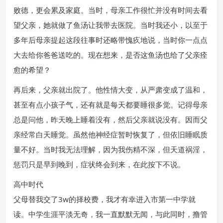
败德，更会累及家庭。当时，母亲工作很忙并没有时间去看
望父亲，她就做了鱼汤让我带去医院。当时我还小，以至于
多年后母亲提起这段往事时还略带愧疚地说，当时你一点点
大去给你爸爸送吃的。现在想来，是否这鱼汤也给了父亲痊
愈的希望？
再后来，父亲就出院了。他性情大变，从严肃变成了温和，
甚至有点小孩子气，还有就是每天都要睡很多觉。记得母亲
总是问他，昨天晚上睡着没有，然后父亲就说没有。因而父
亲经常白天睡觉。虽然他神经症暂时恢复了，但依旧睡眠质
量不好。当时我无法理解，因为我伤精不深，但天道祸淫，
惩罚只是早到晚到，症状终会到来，在此按下不说。
高中时代
父母替我交了3w的择校费，我才有幸进入市第一中学就
读。中学生涯平淡无奇，我一直默默无闻，与此同时，撸管