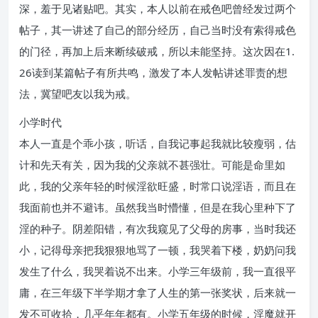
深，羞于见诸贴吧。其实，本人以前在戒色吧曾经发过两个
帖子，其一讲述了自己的部分经历，自己当时没有索得戒色
的门径，再加上后来断续破戒，所以未能坚持。这次因在1.
26读到某篇帖子有所共鸣，激发了本人发帖讲述罪责的想
法，冀望吧友以我为戒。
小学时代
本人一直是个乖小孩，听话，自我记事起我就比较瘦弱，估
计和先天有关，因为我的父亲就不甚强壮。可能是命里如
此，我的父亲年轻的时候淫欲旺盛，时常口说淫语，而且在
我面前也并不避讳。虽然我当时懵懂，但是在我心里种下了
淫的种子。阴差阳错，有次我窥见了父母的房事，当时我还
小，记得母亲把我狠狠地骂了一顿，我哭着下楼，奶奶问我
发生了什么，我哭着说不出来。小学三年级前，我一直很平
庸，在三年级下半学期才拿了人生的第一张奖状，后来就一
发不可收拾，几乎年年都有。小学五年级的时候，淫魔就开