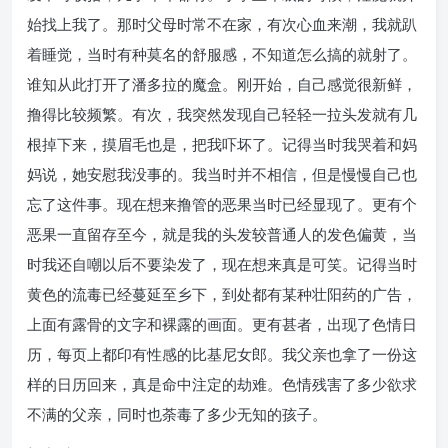
始找上我了。那时父母时常不在家，有次心血来潮，我就趴
着睡觉，当时有种莫名的舒服感，不知道怎么搞的就射了。
谁知从此打开了潘多拉的魔盒。刚开始，自己感觉很新鲜，
撸得比较频繁。有次，我突然发现自己轻轻一拉头发就有几
根掉下来，摸眉毛也是，把我吓坏了。记得当时我哭着和妈
妈说，她安慰我没事的。我当时并不相信，但是慢慢自己也
忘了这件事。现在想来撸管的恶果当时已经显现了。更有个
恶果一直留存至今，就是我的头发较普通人的发色偏黄，当
时我还自嘲以后不要染发了，现在想来真是可笑。记得当时
黄色的流毒已经蔓延至乡下，到处都有某种壮阳药的广告，
上面有露骨的文字和裸露的画面。更有甚者，出现了色情日
历，每页上都印有性感的比基尼女郎。我父亲也拿了一份这
样的日历回来，真是命中注定的劫难。色情残害了多少欲求
不满的父亲，同时也荼毒了多少无知的孩子。