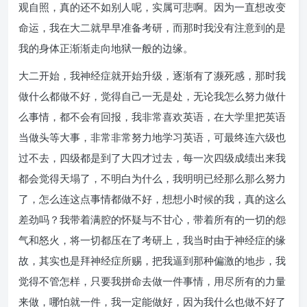
观自照，真的还不如别人呢，实属可悲啊。因为一直想改变
命运，我在大二就早早准备考研，而那时我没有注意到的是
我的身体正渐渐走向地狱一般的边缘。
大二开始，我神经症就开始升级，逐渐有了濒死感，那时我
做什么都做不好，觉得自己一无是处，无论我怎么努力做什
么事情，都不会有回报，我非常喜欢英语，在大学里把英语
当做头等大事，非常非常努力地学习英语，可最终连六级也
过不去，四级都是到了大四才过去，每一次四级成绩出来我
都会觉得天塌了，不明白为什么，我明明已经那么那么努力
了，怎么连这点事情都做不好，想想小时候的我，真的这么
差劲吗？我带着满腔的怀疑与不甘心，带着所有的一切的怨
气和怒火，将一切都压在了考研上，我当时由于神经症的缘
故，其实也是拜神经症所赐，把我逼到那种偏激的地步，我
觉得不管怎样，只要我拼命去做一件事情，用尽所有的力量
来做，哪怕就一件，我一定能做好，因为我什么也做不好了