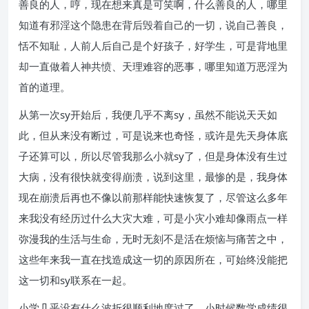
善良的人，哼，现在想来真是可笑啊，什么善良的人，哪里
知道有邪淫这个隐患在背后毁着自己的一切，说自己善良，
恬不知耻，人前人后自己是个好孩子，好学生，可是背地里
却一直做着人神共愤、天理难容的恶事，哪里知道万恶淫为
首的道理。
从第一次sy开始后，我便几乎不离sy，虽然不能说天天如
此，但从来没有断过，可是说来也奇怪，或许是先天身体底
子还算可以，所以尽管我那么小就sy了，但是身体没有生过
大病，没有很快就变得崩溃，说到这里，最惨的是，我身体
现在崩溃后再也不像以前那样能快速恢复了，尽管这么多年
来我没有经历过什么大灾大难，可是小灾小难却像雨点一样
弥漫我的生活与生命，无时无刻不是活在烦恼与痛苦之中，
这些年来我一直在找造成这一切的原因所在，可始终没能把
这一切和sy联系在一起。
小学几乎没有什么波折很顺利地度过了，小时候数学成绩很