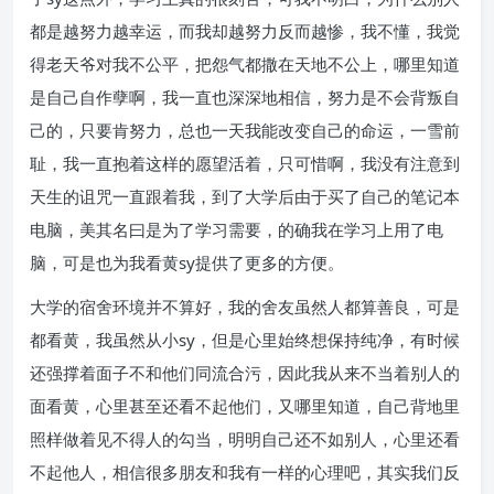
都是越努力越幸运，而我却越努力反而越惨，我不懂，我觉
得老天爷对我不公平，把怨气都撒在天地不公上，哪里知道
是自己自作孽啊，我一直也深深地相信，努力是不会背叛自
己的，只要肯努力，总也一天我能改变自己的命运，一雪前
耻，我一直抱着这样的愿望活着，只可惜啊，我没有注意到
天生的诅咒一直跟着我，到了大学后由于买了自己的笔记本
电脑，美其名曰是为了学习需要，的确我在学习上用了电
脑，可是也为我看黄sy提供了更多的方便。
大学的宿舍环境并不算好，我的舍友虽然人都算善良，可是
都看黄，我虽然从小sy，但是心里始终想保持纯净，有时候
还强撑着面子不和他们同流合污，因此我从来不当着别人的
面看黄，心里甚至还看不起他们，又哪里知道，自己背地里
照样做着见不得人的勾当，明明自己还不如别人，心里还看
不起他人，相信很多朋友和我有一样的心理吧，其实我们反