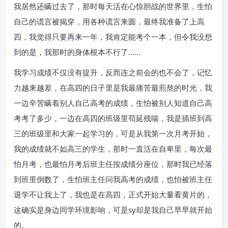
我居然还瞒过去了，那时每天活在心惊胆战的世界里，生怕
自己的谎言被揭穿，用各种谎言来圆，最终我准备了上高
四，我觉得只要再来一年，我肯定能考个一本，但令我没想
到的是，我那时的身体根本不行了……
我学习成绩不仅没有提升，反而连之前会的也不会了，记忆
力越来越差，在高四的日子里是我最痛苦最煎熬的时光，我
一边辛苦瞒着别人自己高考的成绩，生怕被别人知道自己高
考考了多少，一边在高四的班级里苟延残喘，我是插班到高
三的班级里和大家一起学习的，可是从我第一次月考开始，
我的成绩就不如高三的学生，那时一直活在自卑里，每次最
怕月考，也最怕月考后班主任按成绩分座位，那时我已经落
到班里倒数了，生怕班主任问我高考的成绩，也怕被班主任
退学不让我上了，我也是在高四，正式开始大量看黄片的，
这确实是身边同学环境影响，可是sy却是我自己早早就开始
的。