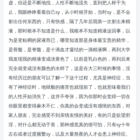
虚，但还是不断地找，人性不断地流失，直到把人榨干为
止，我眼睁睁看着自己sy，从小时候开始，当时sy，是不会
射出任何东西的，只有快感，隔了几年后我第一次射出来精
液，那时根本不知道是什么，我根本不知道精液这回事，以
为是变粘稠的尿液而已，哪里知道那是身体最宝贵的精华，
是骨髓，是脊髓，是十滴血才凝结的一滴精液啊，再到大学
我发现我的精液变成淡黄色了，以前是乳白色的，再到后来
完全就变成没有颜色的水样了，这是在大三时候的事情，没
有经历过的朋友可以了解一下这个过程，尤其是神经症，当
有了神经症时，地狱般的痛苦也就现前了，也就意味着我们
的人性开始消失了，这并不夸张，因为你那时会觉得一切在
你眼里都变得麻木不仁，你真的会变成没有感情的东西，对
家人朋友，完全感受不到亲情友情的美好，有的只是欲望邪
淫，对什么都无动于衷，那种感觉真的很可怕，只有sy十年
左右或者过度频繁sy，以及大量熬夜的人才会患上神经症。