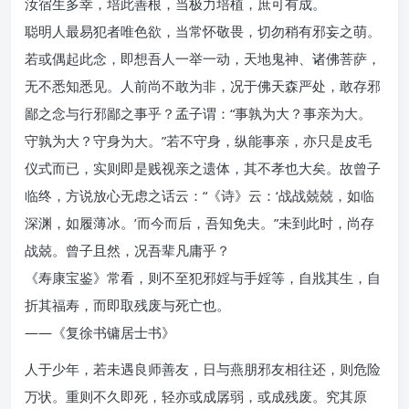
汝宿生多幸，培此善根，当极力培植，庶可有成。
聪明人最易犯者唯色欲，当常怀敬畏，切勿稍有邪妄之萌。
若或偶起此念，即想吾人一举一动，天地鬼神、诸佛菩萨，
无不悉知悉见。人前尚不敢为非，况于佛天森严处，敢存邪
鄙之念与行邪鄙之事乎？孟子谓：“事孰为大？事亲为大。
守孰为大？守身为大。”若不守身，纵能事亲，亦只是皮毛
仪式而已，实则即是贱视亲之遗体，其不孝也大矣。故曾子
临终，方说放心无虑之话云：“《诗》云：‘战战兢兢，如临
深渊，如履薄冰。’而今而后，吾知免夫。”未到此时，尚存
战兢。曾子且然，况吾辈凡庸乎？
《寿康宝鉴》常看，则不至犯邪婬与手婬等，自戕其生，自
折其福寿，而即取残废与死亡也。
——《复徐书镛居士书》
人于少年，若未遇良师善友，日与燕朋邪友相往还，则危险
万状。重则不久即死，轻亦或成孱弱，或成残废。究其原