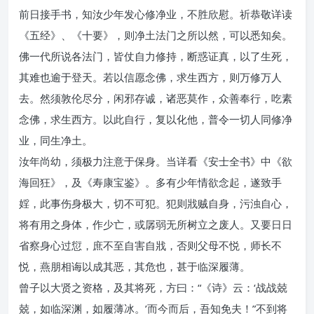
前日接手书，知汝少年发心修净业，不胜欣慰。祈恭敬详读
《五经》、《十要》，则净土法门之所以然，可以悉知矣。
佛一代所说各法门，皆仗自力修持，断惑证真，以了生死，
其难也逾于登天。若以信愿念佛，求生西方，则万修万人
去。然须敦伦尽分，闲邪存诚，诸恶莫作，众善奉行，吃素
念佛，求生西方。以此自行，复以化他，普令一切人同修净
业，同生净土。
汝年尚幼，须极力注意于保身。当详看《安士全书》中《欲
海回狂》，及《寿康宝鉴》。多有少年情欲念起，遂致手
婬，此事伤身极大，切不可犯。犯则戕贼自身，污浊自心，
将有用之身体，作少亡，或孱弱无所树立之废人。又要日日
省察身心过愆，庶不至自害自戕，否则父母不悦，师长不
悦，燕朋相诲以成其恶，其危也，甚于临深履薄。
曾子以大贤之资格，及其将死，方曰：“《诗》云：‘战战兢
兢，如临深渊，如履薄冰。’而今而后，吾知免夫！”不到将