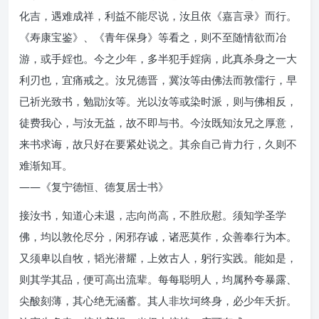
化吉，遇难成祥，利益不能尽说，汝且依《嘉言录》而行。
《寿康宝鉴》、《青年保身》等看之，则不至随情欲而冶
游，或手婬也。今之少年，多半犯手婬病，此真杀身之一大
利刃也，宜痛戒之。汝兄德晋，冀汝等由佛法而敦儒行，早
已祈光致书，勉勖汝等。光以汝等或染时派，则与佛相反，
徒费我心，与汝无益，故不即与书。今汝既知汝兄之厚意，
来书求诲，故只好在要紧处说之。其余自己肯力行，久则不
难渐知耳。
——《复宁德恒、德复居士书》
接汝书，知道心未退，志向尚高，不胜欣慰。须知学圣学
佛，均以敦伦尽分，闲邪存诚，诸恶莫作，众善奉行为本。
又须卑以自牧，韬光潜耀，上效古人，躬行实践。能如是，
则其学其品，便可高出流辈。每每聪明人，均属矜夸暴露、
尖酸刻薄，其心绝无涵蓄。其人非坎坷终身，必少年夭折。