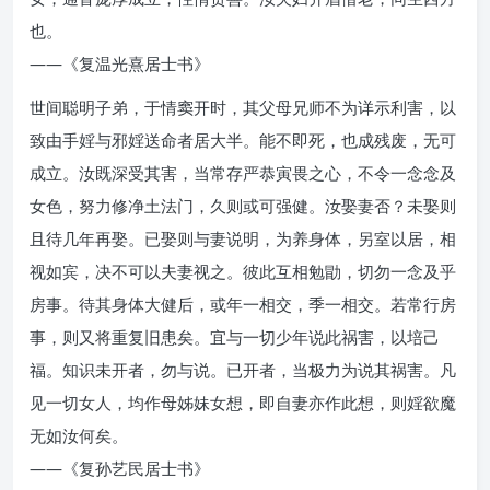
也。
——《复温光熹居士书》
世间聪明子弟，于情窦开时，其父母兄师不为详示利害，以
致由手婬与邪婬送命者居大半。能不即死，也成残废，无可
成立。汝既深受其害，当常存严恭寅畏之心，不令一念念及
女色，努力修净土法门，久则或可强健。汝娶妻否？未娶则
且待几年再娶。已娶则与妻说明，为养身体，另室以居，相
视如宾，决不可以夫妻视之。彼此互相勉勖，切勿一念及乎
房事。待其身体大健后，或年一相交，季一相交。若常行房
事，则又将重复旧患矣。宜与一切少年说此祸害，以培己
福。知识未开者，勿与说。已开者，当极力为说其祸害。凡
见一切女人，均作母姊妹女想，即自妻亦作此想，则婬欲魔
无如汝何矣。
——《复孙艺民居士书》