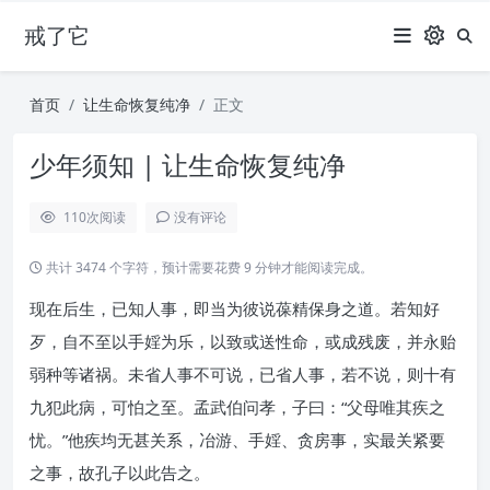
戒了它
首页
让生命恢复纯净
正文
少年须知 | 让生命恢复纯净
110
次阅读
没有评论
共计 3474 个字符，预计需要花费 9 分钟才能阅读完成。
现在后生，已知人事，即当为彼说葆精保身之道。若知好
歹，自不至以手婬为乐，以致或送性命，或成残废，并永贻
弱种等诸祸。未省人事不可说，已省人事，若不说，则十有
九犯此病，可怕之至。孟武伯问孝，子曰：“父母唯其疾之
忧。”他疾均无甚关系，冶游、手婬、贪房事，实最关紧要
之事，故孔子以此告之。