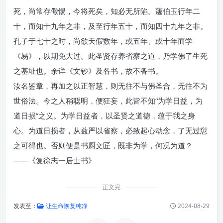
死，尚常存儆惕，今将死矣，知必无所陷。蘧伯玉行年二
十，而知十九年之非，及至行年五十，而知四十九年之非。
孔子于七十之时，尚欲天假数年，或五年、或十年而学
《易》，以期免大过。此圣贤存养省察之道，乃学佛了生死
之基址也。余详《文钞》及各书，故不备书。
汝名鉴章，再加之以正智慧，则无往不与佛圣合，无往不为
世俗法。今之人稍聪明，便狂妄，此皆不知“为学日益，为
道日损”之义。为学日益者，以圣贤之道德，蕴于我之身
心。为道日损者，从兹严以省察，必致起心动念，了无过愆
之可得也。否则便是书厨文匠，既非为学，何况为道？
——《复徐志一居士书》
正文完
发表至：
让生命恢复纯净
2024-08-29