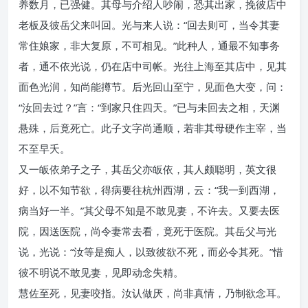
养数月，已强健。其母与介绍人吵闹，恐其出家，挽彼店中
老板及彼岳父来叫回。光与来人说：“回去则可，当令其妻
常住娘家，非大复原，不可相见。”此种人，通最不知事务
者，通不依光说，仍在店中司帐。光往上海至其店中，见其
面色光润，知尚能撙节。后光回山至宁，见面色大变，问：
“汝回去过？”言：“到家只住四天。”已与未回去之相，天渊
悬殊，后竟死亡。此子文字尚通顺，若非其母硬作主宰，当
不至早夭。
又一皈依弟子之子，其岳父亦皈依，其人颇聪明，英文很
好，以不知节欲，得病要往杭州西湖，云：“我一到西湖，
病当好一半。”其父母不知是不敢见妻，不许去。又要去医
院，因送医院，尚令妻常去看，竟死于医院。其岳父与光
说，光说：“汝等是痴人，以致彼欲不死，而必令其死。”惜
彼不明说不敢见妻，见即动念失精。
慧佐至死，见妻咬指。汝认做厌，尚非真情，乃制欲念耳。