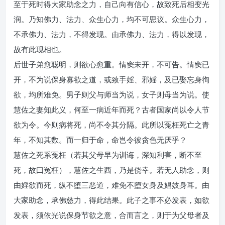
至于死时得大家助念之力，自己向有信心，故致死后相变光
润。乃知佛力、法力、众生心力，均不可思议。众生心力，
不承佛力、法力，不得发现。由承佛力、法力，得以发现，
故有此现相也。
后世子弟愈聪明，则欲心愈重。情窦未开，不可告。情窦已
开，不为说保身寡欲之道，或致手婬、邪婬，及已娶忘身徇
欲，均所难免。男子则父与师当为说，女子则母当为说。使
慧佐之妻知此义，何至一病近年而死？古者国家尚以令人节
欲为令。今则病将死，尚不令其分隔。此所以冤枉死亡之青
年，不知其数。而一归于命，命岂令彼贪色无厌乎？
慧佐之死系冤枉（若其父母早为训诲，深知利害，断不至
死，故曰冤枉），慧佐之生西，乃是侥幸。若无人助念，则
由婬欲而死，纵不堕三恶道，难免不堕女身及娼妓身耳。由
大家助念，承佛慈力，得此结果。此子之事不必发表，如欲
发表，须依光说保身节欲之意，合而言之，则于为父母者及