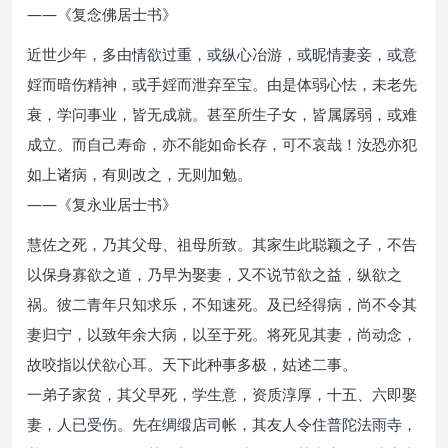
——《复念佛居士书》
近世少年，多由情欲过重，或纵心冶游，或昵情妻妾，或意
婬而暗伤精神，或手婬而泄弃至宝。由是体弱心怯，未老先
衰，学问事业，皆无成就。甚至所生子女，皆属孱弱，或难
成立。而自己寿命，亦不能如命长存，可不哀哉！汝恐亦犯
如上诸病，有则改之，无则加勉。
——《复永业居士书》
慧佐之死，乃其父母、祖母所致。其家生此聪颖之子，不告
以保身寡欲之道，乃早为娶妻，又不说节欲之益，纵欲之
祸。彼二青年只知求乐，不知速死。及已经得病，尚不令其
妻归宁，以致年余大病，以至于死。将死见其妻，尚动念，
故咬指以伏欲心耳。天下此种事多极，姑述二事。
一弟子家贫，其父早死，学生意，资质淳厚，十五、六即娶
妻，人已受伤。先在绸缎店司帐，其友人令住普陀法雨寺，