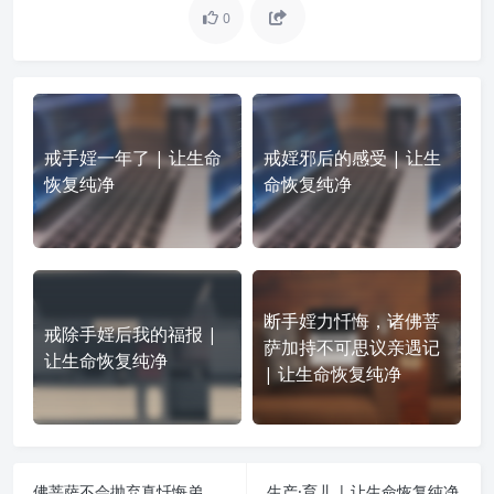
0
戒手婬一年了 | 让生命
戒婬邪后的感受 | 让生
恢复纯净
命恢复纯净
断手婬力忏悔，诸佛菩
戒除手婬后我的福报 |
萨加持不可思议亲遇记
让生命恢复纯净
| 让生命恢复纯净
佛菩萨不会抛弃真忏悔弟子 | 让生命恢复纯净
生产·育儿 | 让生命恢复纯净