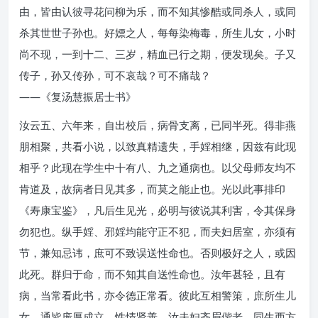
由，皆由认彼寻花问柳为乐，而不知其惨酷或同杀人，或同
杀其世世子孙也。好嫖之人，每每染梅毒，所生儿女，小时
尚不现，一到十二、三岁，精血已行之期，便发现矣。子又
传子，孙又传孙，可不哀哉？可不痛哉？
——《复汤慧振居士书》
汝云五、六年来，自出校后，病骨支离，已同半死。得非燕
朋相聚，共看小说，以致真精遗失，手婬相继，因兹有此现
相乎？此现在学生中十有八、九之通病也。以父母师友均不
肯道及，故病者日见其多，而莫之能止也。光以此事排印
《寿康宝鉴》，凡后生见光，必明与彼说其利害，令其保身
勿犯也。纵手婬、邪婬均能守正不犯，而夫妇居室，亦须有
节，兼知忌讳，庶可不致误送性命也。否则极好之人，或因
此死。群归于命，而不知其自送性命也。汝年甚轻，且有
病，当常看此书，亦令德正常看。彼此互相警策，庶所生儿
女，通皆庞厚成立，性情贤善。汝夫妇齐眉偕老，同生西方