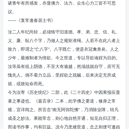
诸青年有所感发，亦显佛力、法力、众生心力三皆不可思
议。
——《复常逢春居士书》
汝二人年纪尚轻，必须恪守旧道德。孝、弟、忠、信、礼、
义、廉、耻八个字，乃做人之规矩准绳。人若不在此八者上
致力，即谓之“亡八字”。八字既亡，便是衣冠禽兽矣。人之
少年，最难制者为情欲。今之世道，专以导欲诲婬为目的。
汝等虽有祖上阴德，不至大有逾越，然须战兢自守，庶可无
愧先人。倘不着力立品，受婬欲之戕贼，后来决定无所成
就，或致短命而死。
今为汝寄《历史统纪》二部，此《二十四史》中因果报应显
著之事迹也。《嘉言录》二本，此学佛之要道，修身之常
规，宜详阅之。所言念“南无阿弥陀佛”，乃消除业障，转凡
成圣之妙法。果能常念，则心地自然开通，知见自归正理，
而读书作事，均有巨益。况今乃患难世道，念之则便可逢凶