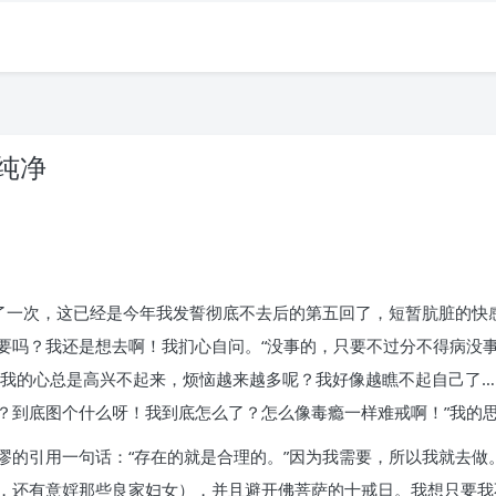
纯净
了一次，这已经是今年我发誓彻底不去后的第五回了，短暂肮脏的快感
要吗？我还是想去啊！我扪心自问。“没事的，只要不过分不得病没
么我的心总是高兴不起来，烦恼越来越多呢？我好像越瞧不起自己了…
？到底图个什么呀！我到底怎么了？怎么像毒瘾一样难戒啊！”我的
谬的引用一句话：“存在的就是合理的。”因为我需要，所以我就去做
，还有意婬那些良家妇女），并且避开佛菩萨的十戒日。我想只要我