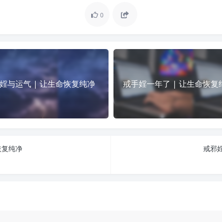
0
婬与运气 | 让生命恢复纯净
戒手婬一年了 | 让生命恢复
恢复纯净
戒邪婬