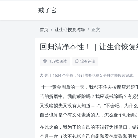
戒了它
首页
让生命恢复纯净
正文
回归清净本性！ | 让生命恢复
139
次阅读
没有评论
共计 1634 个字符，预计需要花费 5 分钟才能阅读完成。
“十一”黄金周后的一天，我忍不住去按摩店邪婬
苦的折磨中。我能戒除吗？我应该戒除吗？有必
又没啥损失又没有人知道……”。“不会吧，为什
自己也算是个有文化素质的人，怎么像个动物呢
在此之前，我为了给自己的不端行为找借口，错
个月一次（这不包括自己自慰和看色青碟和图片