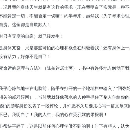
，况且我的身体天生就是有这样的需求（现在我明白了实际是一种不
不能肯定一切，不能否定一切嘛！约半年来，虽然我（为了寻求心理
自责。这全都是自欺欺人！
时只有无度的自慰）就已经发生！
是身体亢奋，只是那些可怕的心理和欲念在纠缠着我！还有身体上一
没有活力，好像不是自己！
变命运的原理与方法》（陈柏达居士著），书中有许多地方触动了我
平心静气地坐在电脑前，随手在打开的一个地址栏中输入了“阿弥陀佛
相关的戒邪婬网），当时我就好像落水的人伸手抓住了别人伸给你的
初醒”的游客身份发表了一段评论，并许愿不久后要用心写一篇文章来
不已。我明白了！我的人生、我的心在受邪婬的果报啊！
心很快平静了，这是以前任何心理学做不到的啊！时下有些人，认为