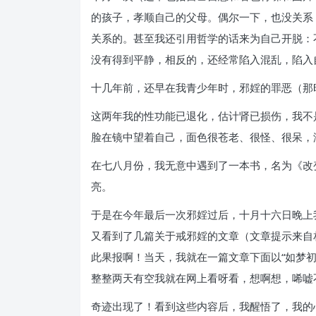
的孩子，孝顺自己的父母。偶尔一下，也没关系
关系的。甚至我还引用哲学的话来为自己开脱：
没有得到平静，相反的，还经常陷入混乱，陷入
十几年前，还早在我青少年时，邪婬的罪恶（那
这两年我的性功能已退化，估计肾已损伤，我不
脸在镜中望着自己，面色很苍老、很怪、很呆，
在七八月份，我无意中遇到了一本书，名为《改
亮。
于是在今年最后一次邪婬过后，十月十六日晚上我
又看到了几篇关于戒邪婬的文章（文章提示来自
此果报啊！当天，我就在一篇文章下面以“如梦
整整两天有空我就在网上看呀看，想啊想，唏嘘
奇迹出现了！看到这些内容后，我醒悟了，我的