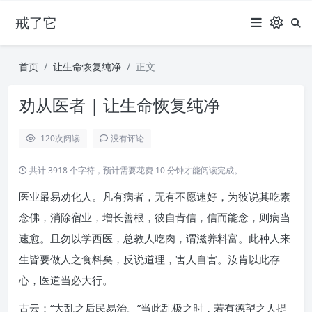
戒了它
首页
让生命恢复纯净
正文
劝从医者 | 让生命恢复纯净
120
次阅读
没有评论
共计 3918 个字符，预计需要花费 10 分钟才能阅读完成。
医业最易劝化人。凡有病者，无有不愿速好，为彼说其吃素
念佛，消除宿业，增长善根，彼自肯信，信而能念，则病当
速愈。且勿以学西医，总教人吃肉，谓滋养料富。此种人来
生皆要做人之食料矣，反说道理，害人自害。汝肯以此存
心，医道当必大行。
古云：“大乱之后民易治。”当此乱极之时，若有德望之人提