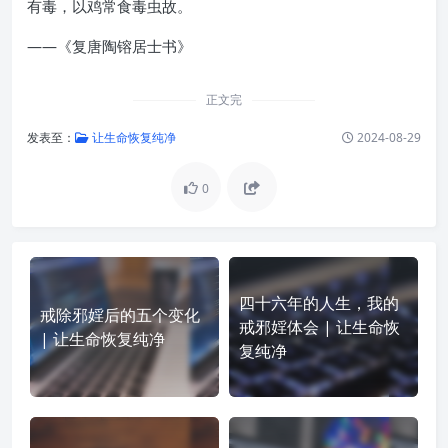
有毒，以鸡常食毒虫故。
——《复唐陶镕居士书》
正文完
发表至：
让生命恢复纯净
2024-08-29
0
四十六年的人生，我的
戒除邪婬后的五个变化
戒邪婬体会 | 让生命恢
| 让生命恢复纯净
复纯净