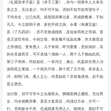
《礼观音求子疏》及《求子三要》，亦与一切青年人大有关
系之文，无论老少，均不可不知。否则不知节欲而望生子，
子尚未生，父已先死。或母因房事过多，而成痨瘵者，不知
凡几。今之聪明子弟，多犯手婬之病。令看《寿康宝鉴》，
及《了凡四训》，庶不至致成残疾，及短命而死之苦祸。昔
圣王设官布告，今则父母、师友概不说及此事，亦大家恶业
之所感也。更有愚人，儿子有病，即为娶妻，意欲病好，实
则令其速死耳，可不哀哉？湖南一人，两个儿子都由此死。
第三子有病，尚欲如此，一友诃之，遂止。此盖前生诱人冶
游而死之果报，一个死尚不悟，两个死了又不悟。若非友人
诃，则绝门矣。愚人之心，何竟如此？非怨鬼使他，必不如
是之愚也。
汝行医，切不可学今之头痛医头、脚痛医脚之庸医。无论男
女，均令彼断房事。直至大复原后，尚须过月余，方可一
行。否则纵令不死，也成残废无用之人。除闺女、寡妇不可