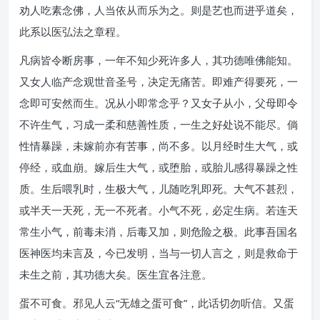
劝人吃素念佛，人当依从而乐为之。则是艺也而进乎道矣，
此系以医弘法之章程。
凡病皆令断房事，一年不知少死许多人，其功德唯佛能知。
又女人临产念观世音圣号，决定无痛苦。即难产得要死，一
念即可安然而生。况从小即常念乎？又女子从小，父母即令
不许生气，习成一柔和慈善性质，一生之好处说不能尽。倘
性情暴躁，未嫁前亦有苦事，尚不多。以月经时生大气，或
停经，或血崩。嫁后生大气，或堕胎，或胎儿感得暴躁之性
质。生后喂乳时，生极大气，儿随吃乳即死。大气不甚烈，
或半天一天死，无一不死者。小气不死，必定生病。若连天
常生小气，前毒未消，后毒又加，则危险之极。此事吾国名
医神医均未言及，今已发明，当与一切人言之，则是救命于
未生之前，其功德大矣。医生宜各注意。
蛋不可食。邪见人云“无雄之蛋可食”，此话切勿听信。又蛋