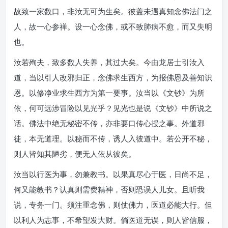
故致一家数口，非汝无可为生矣。彼盖未遇真知念佛法门之
人，故一心参禅。设一心念佛，或不致肺病不愈，而又失明
也。
汝若殉夫，致多数人失养，其过大矣。今由龙居士引汝入
道，当以引人改邪归正，念佛求生西方，为报佛恩及善知识
恩。以修净业求生西方为第一要事。汝当以《文钞》为所
依，何可远涉冒险以见光乎？见光也是说《文钞》中所说之
话。佛法中绝无秘密不传，亦非要口传心授之事。外道邪
徒，本无道理。以秘而不传，诱人入彼道中。若公开不秘，
则人皆知其陋劣，便无人依从彼矣。
汝当以行医为事，勿兼教书。以果真尽心于医，日尚不足，
何又能教书？认真则需费精神，否则恐误人儿女。且听我
说，专务一门。须注重念佛，则仗佛力，医道必能大行。但
以利人为志事，不希望发大财。倘医道无误，则人皆信服，