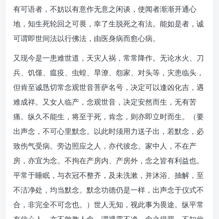
有可语者，不妨以有意作无意之闲谈，使闻者渐渐开通心
地，知生死轮回之可畏，幸了生脱死之有法。能如是者，诚
可谓即世间法以行佛法，由医身病而愈心病。
又现今是一患难世道，天灾人祸，常常降作。无论水火、刀
兵、饥馑、瘟疫、虫蝗、旱潦、怨家、对头等，灾患临头，
但肯至诚恳切常念观世音菩萨名号，决定可以逢凶化吉，遇
难成祥。又女人临产，念观世音，决定安然而生，无有苦
痛。纵久不能生，将至于死，肯念，则亦即立时而生。（要
出声念，不可心里默念。以此时须用力送子出，若默念，必
致伤气受病。旁边照应之人，亦代彼念。家中人，不在产
房，亦宜为念。不拘在产房内、产房外，念之皆有利益也。
平常于睡眠，与衣冠不整齐，及未洗漱，并沐浴、抽解，至
不洁净处，均当默念。默念功德仍是一样，出声念于仪式不
合，非完全不可念也。）世人无知，视此事为畏途。纵平常