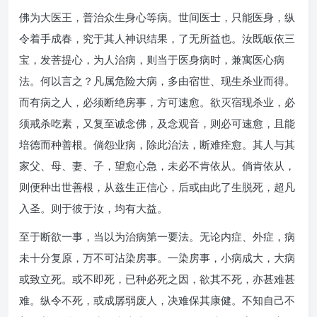
佛为大医王，普治众生身心等病。世间医士，只能医身，纵
令着手成春，究于其人神识结果，了无所益也。汝既皈依三
宝，发菩提心，为人治病，则当于医身病时，兼寓医心病
法。何以言之？凡属危险大病，多由宿世、现生杀业而得。
而有病之人，必须断绝房事，方可速愈。欲灭宿现杀业，必
须戒杀吃素，又复至诚念佛，及念观音，则必可速愈，且能
培德而种善根。倘怨业病，除此治法，断难痊愈。其人与其
家父、母、妻、子，望愈心急，未必不肯依从。倘肯依从，
则便种出世善根，从兹生正信心，后或由此了生脱死，超凡
入圣。则于彼于汝，均有大益。
至于断欲一事，当以为治病第一要法。无论内症、外症，病
未十分复原，万不可沾染房事。一染房事，小病成大，大病
或致立死。或不即死，已种必死之因，欲其不死，亦甚难甚
难。纵令不死，或成孱弱废人，决难保其康健。不知自己不