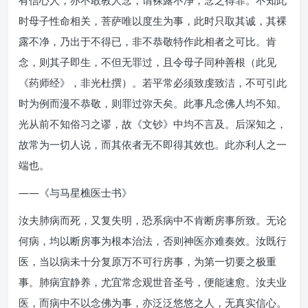
有信心人，亦不敢教人念，谓裸露不净，念之得罪。不知此
时母子性命相关，菩萨唯以度生为事，此时只取其诚，其裸
露不净，乃出于不得已，非不恭敬特作此相者之可比。肯
念，则其子即生，不但无罪过，且令母子同种善根（此见
《药师经》，非光杜撰）。若平常必须致虔致洁，不可引此
时为例而漫不恭敬，则罪过弥天矣。此事凡念佛人均不知。
光从前不知俗习之谬，故《文钞》中均不言及。后深知之，
故常为一切人说，而其依者无不即得其效也。此亦利人之一
端也。
——《与马星樵医士书》
汝夫肺病而死，又复失明，恐系病中不肯断房事所致。无论
何病，均以断房事为根本治法，否则神医亦难奏效。汝既行
医，当以病未十分复原万不可行房事，为第一切要之极重
事。肺病宜静养，尤宜常念观世音圣号，便能速愈。汝夫业
医，而病中不以念佛为事，亦泛泛悠悠之人，无真实信心。