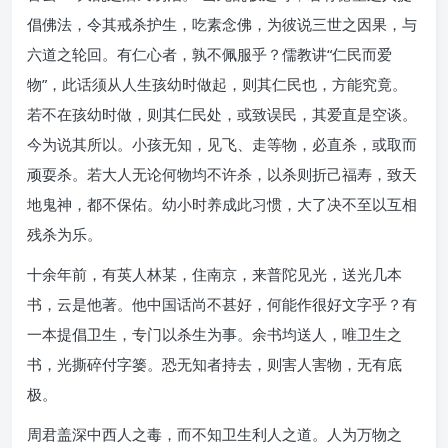
倡佛法，令其戒杀护生，吃素念佛，为彼说三世之因果，与
六道之轮回。有仁心者，孰不佩服乎？儒教讲“仁民而爱
物”，此话须从人生孩幼时做起，则其仁民也，方能究竟。
若不在孩幼时做，则其仁民处，或致误民，其爱直是空谈。
今为说其所以。小孩无知，见飞、走等物，必直杀，或取而
顽耍杀。若大人无论何物均不许杀，以杀则折己福寿，致天
地鬼神，都不保佑。幼小时养成此习惯，大了决不至以互相
残杀为乐。
十余年前，有英人林某，住南京，来普陀见光，送光几本
书，云是他著。他中国话尚不甚好，何能作很好文字乎？有
一本提倡卫生，专门以杀生为事。余书均送人，唯卫生之
书，光撕碎付字篓。恐无知者持去，则害人害物，无有底
极。
周君盖深中西人之毒，而不知卫生利人之道。人为万物之