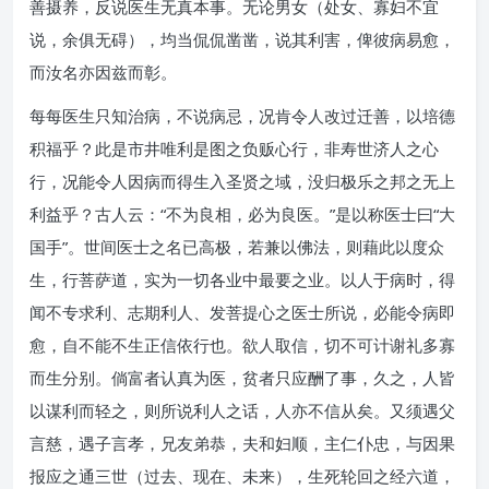
善摄养，反说医生无真本事。无论男女（处女、寡妇不宜
说，余俱无碍），均当侃侃凿凿，说其利害，俾彼病易愈，
而汝名亦因兹而彰。
每每医生只知治病，不说病忌，况肯令人改过迁善，以培德
积福乎？此是市井唯利是图之负贩心行，非寿世济人之心
行，况能令人因病而得生入圣贤之域，没归极乐之邦之无上
利益乎？古人云：“不为良相，必为良医。”是以称医士曰“大
国手”。世间医士之名已高极，若兼以佛法，则藉此以度众
生，行菩萨道，实为一切各业中最要之业。以人于病时，得
闻不专求利、志期利人、发菩提心之医士所说，必能令病即
愈，自不能不生正信依行也。欲人取信，切不可计谢礼多寡
而生分别。倘富者认真为医，贫者只应酬了事，久之，人皆
以谋利而轻之，则所说利人之话，人亦不信从矣。又须遇父
言慈，遇子言孝，兄友弟恭，夫和妇顺，主仁仆忠，与因果
报应之通三世（过去、现在、未来），生死轮回之经六道，