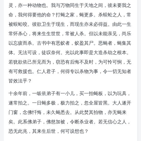
灵，亦一种动物也。我与万物同生于天地之间，彼未要我之
命，我何得要他的命？打蝇之家，蝇更多。杀蜈蚣之人，常
被蜈蚣咬。彼欲卫生于现生，而现生亦未必得益。由此一生
常怀杀心，将来生生世世，常被人杀。但以未能亲见，尚乐
以忘疲而杀。古书中有恶蚁者，蚁盈其尸。恶蝇者，蝇集其
体。无法可设，徒叹奈何。光以此事即是大造杀劫之根本。
若犹欲依己所见而为，窃恐有后悔不及时，为可怜可悯，无
有可救援也。仁人君子，何得专以杀物为事，令一切无知者
皆效法乎？
十余年前，一皈依弟子有一小儿，买一拍蝇板，以为玩具，
遂常拍之。一日蝇多极，极力拍之，忽全屋皆黑。大人遂开
门窗，念佛忏悔，未久蝇悉去。从此焚其拍物，亦无蝇来
矣。此系佛弟子，佛慈加被，令断杀业者。若无信心之人，
恐无此兆，其来生后世，何可设想也？