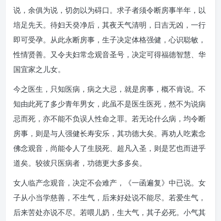
说，余俱为说，切勿以为碍口。求子者须令断房事半年，以
培足先天。待妇天癸净后，其夜天气清明，日吉无凶，一行
即可受孕。从此永断房事，生子决定体格强健，心识聪敏，
性情贤善。又令夫妇常念观音圣号，决定可得福德智慧、华
国宜家之儿女。
今之医生，只知医病，病之大忌，就是房事，概不肯说。不
知由此死了多少青年男女，此虽不是医生医死，然不为说病
忌而死，亦不能不负误人性命之罪。若无论什么病，均令断
房事，则是与人强健长寿安乐，其功德大矣。再劝人吃素念
佛念观音，尚能令人了生脱死、超凡入圣，则是艺也而进乎
道矣。较彼只医病者，功德更大多多矣。
女人临产念观音，决定不会难产，《一函遍复》中已说。女
子从小当学慈善，不生气，后来好处说不能尽。若爱生气，
后来苦处亦说不尽。若喂儿奶，生大气，其子必死。小气其