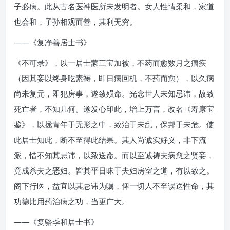
子必病。此从古名医神医所未发明者。女人性情柔和，家道
也会和，子孙相观而善，其利无穷。
——《复净善居士书》
《不可录》，以一居士蒙三宝加被，不药而愈数月之痼疾
（因其妾以终身吃素祷，即日病回机，不药而愈），以久病
尚未复元，即犯房事，遂致殒命。光念世人未知忌讳，故致
死亡者，不知几何。遂发心印此，增上万言，改名《寿康宝
鉴》，以拯青年于无形之中，致治于未乱，保邦于未危。使
此居士知此，断不至得此结果。其人尚诚实好义，非下流
派，惜不知其忌讳，以致送命。而以至诚祷夫病愈之贤妾，
竟成杀夫之恶妇。皆其平日昧于夫妇房室之道，有以致之。
阁下行医，益宜以其忌讳为嘱，俾一切人不至误送性命，其
功德比用药治病之功，当更广大。
——《复骆季和居士书》