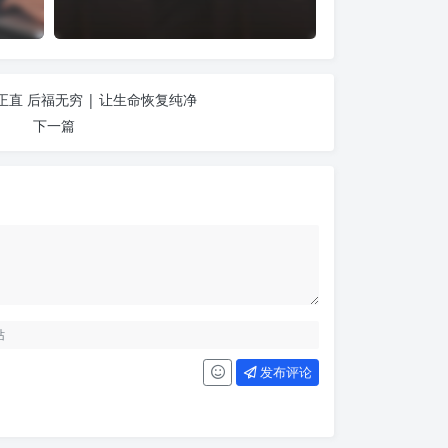
直 后福无穷 | 让生命恢复纯净
下一篇
发布评论