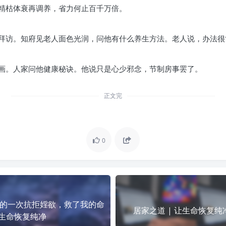
精枯体衰再调养，省力何止百千万倍。
拜访。知府见老人面色光润，问他有什么养生方法。老人说，办法很
画。人家问他健康秘诀。他说只是心少邪念，节制房事罢了。
正文完
0
的一次抗拒婬欲，救了我的命
居家之道 | 让生命恢复纯
让生命恢复纯净