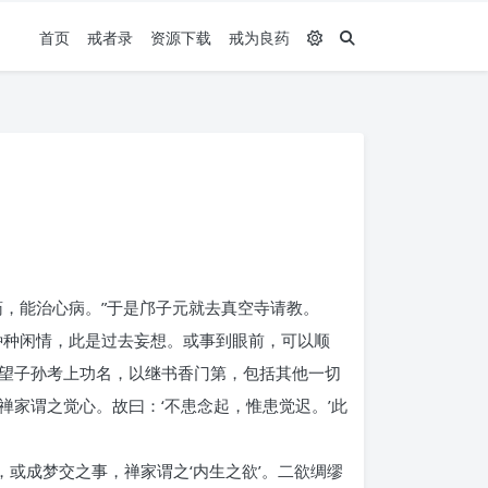
首页
戒者录
资源下载
戒为良药
，能治心病。”于是邝子元就去真空寺请教。
种种闲情，此是过去妄想。或事到眼前，可以顺
望子孙考上功名，以继书香门第，包括其他一切
家谓之觉心。故曰：‘不患念起，惟患觉迟。’此
，或成梦交之事，禅家谓之‘内生之欲’。二欲绸缪