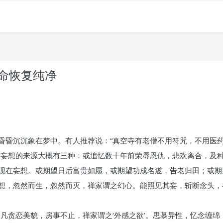
生命恢复纯净
昏昏沉沉象在梦中。有人推荐说：“真空寺有老僧不用符咒，不用医药
。妄想的来源大概有三种：或追忆数十年前荣辱恩仇，悲欢离合，及
现在妄想。或期望日后富贵如愿，或期望功成名遂，告老归田；或期
想，忽然而生，忽然而灭，禅家谓之幻心。能照见其妄，斩断念头，禅
凡贪恋美貌，房事不止，禅家谓之‘外感之欲’。思慕异性，忆念缠绵