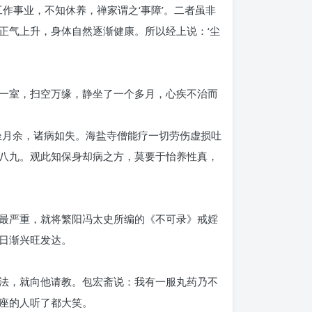
作事业，不知休养，禅家谓之‘事障’。二者虽非
正气上升，身体自然逐渐健康。所以经上说：‘尘
一室，扫空万缘，静坐了一个多月，心疾不治而
坐月余，诸病如失。海盐寺僧能疗一切劳伤虚损吐
八九。观此知保身却病之方，莫要于怡养性真，
最严重，就将繁阳冯太史所编的《不可录》戒婬
日渐兴旺发达。
法，就向他请教。包宏斋说：我有一服丸药乃不
座的人听了都大笑。