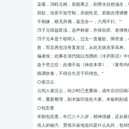
染着，消耗元精，若能离之，则肾水自然滋生，可
邪欲，但若不知节制，亦损性灵。若能合理调整
不相缘，根无所偶，返流全一，六用不行。’”
邝子元得益匪浅，连声称谢，作揖告辞。老僧将
邝子元本是个聪明人，过去一直被欲、障所迷，
愈，而且再也没有复发过，从此无病克享高寿。
编者按：此事在清代陆以湉撰的《冷庐医话》中
血干劳之症；此僧不知《神农本草》、《黄帝内
慎调饮食，不得仅乞灵于药饵也。”
○谢汉云
云间人谢汉云，幼少时已患重病，成年后仍旧病
书，重新整理，刻木版印送给大家。木板刚刻成
○包宏斋
宋朝包宏斋，年已八十八岁，精神强健，还从枢
传人的秘方。贾很兴奋地追问是什么丸药，包却