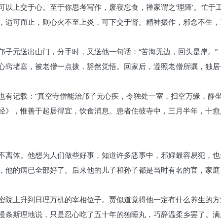
以上交于心。至于你思考写作，废寝忘食，禅家谓之‘理障’。忙于工
，适可而止，则心火不至上炎，可下交于肾。精神振作，邪念不生，
邝子元送出山门，分手时，又送他一句话：“苦海无边，回头是岸。”
心窍堵塞，被老僧一点拨，豁然觉悟。回家后，遵照老僧所嘱，独居
也有记载：“真空寺僧能治邝子元心疾，令独处一室，扫空万缘，静
经》，惟善于起居得宜，饮食消息。患者住彼寺中，三月半年，十愈
不离体。他想为人们做些好事，知道许多恶事中，邪婬最容易犯，也
，他的病已全部好了。后来他的儿子和孙子都是当时有名的官，家庭
密院上升到日理万机的宰相位子。贾似道觉得他一定有什么养生的方
慢条斯理地说，只是忍心吃了五十年的独睡丸，巧辞温柔乡罢了。满