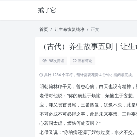
戒了它
首页
让生命恢复纯净
正文
（古代）养生故事五则 | 让
98
次阅读
没有评论
共计 1284 个字符，预计需要花费 4 分钟才能阅读完成。
明朝翰林邝子元，曾患心病，白天也没有精神，
老僧对他说：“你的病起于烦恼，烦恼生于妄想
应，却又畏首畏尾，三番四复，犹豫不决，此是
不可必成不可必得之事，此是未来妄想。三种妄
心若同太虚，烦恼何处安脚？”
老僧又说：“你的病还源于婬欲过度，水火不交。