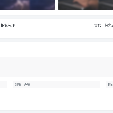
命恢复纯净
（古代）慈悲正